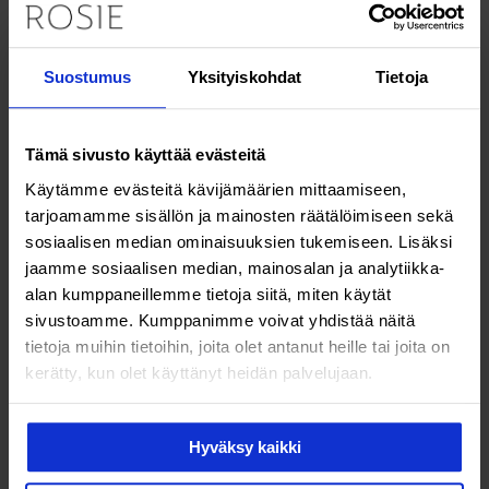
Suostumus
Yksityiskohdat
Tietoja
Tämä sivusto käyttää evästeitä
Käytämme evästeitä kävijämäärien mittaamiseen,
tarjoamamme sisällön ja mainosten räätälöimiseen sekä
sosiaalisen median ominaisuuksien tukemiseen. Lisäksi
jaamme sosiaalisen median, mainosalan ja analytiikka-
alan kumppaneillemme tietoja siitä, miten käytät
sivustoamme. Kumppanimme voivat yhdistää näitä
Terveys & hyvinvointi
tietoja muihin tietoihin, joita olet antanut heille tai joita on
kerätty, kun olet käyttänyt heidän palvelujaan.
Luukatoa sairastava Helena
Paulasto: ”Osteoporoosin kanssa
Hyväksy kaikki
voi opetella elämään”