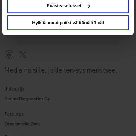
Evästeasetukset
Lisää luettavaa
Hylkää muut paitsi välttämättömät
Media naisille, joille terveys merkitsee.
Julkaisija
Roche Diagnostics Oy
Toteutus
Otavamedia Oma