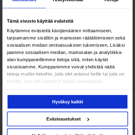
Tämä sivusto käyttää evästeitä
Käytämme evästeitä kävijämäärien mittaamiseen,
tarjoamamme sisällön ja mainosten räätälöimiseen sekä
Terveys & hyvinvointi
sosiaalisen median ominaisuuksien tukemiseen. Lisäksi
Miehen terveystarkastus auttaa
jaamme sosiaalisen median, mainosalan ja analytiikka-
alan kumppaneillemme tietoja siitä, miten käytät
löytämään sairaudet ajoissa –
sivustoamme. Kumppanimme voivat yhdistää näitä
Nämä 10 terveyden mittaria keski-
tietoja muihin tietoihin, joita olet antanut heille tai joita on
kerätty, kun olet käyttänyt heidän palvelujaan.
ikäisen miehen on syytä tarkistaa
Hyväksy kaikki
Lisää luettavaa
Evästeasetukset