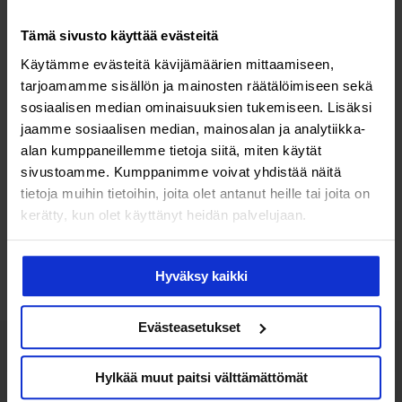
Tämä sivusto käyttää evästeitä
Käytämme evästeitä kävijämäärien mittaamiseen,
tarjoamamme sisällön ja mainosten räätälöimiseen sekä
sosiaalisen median ominaisuuksien tukemiseen. Lisäksi
Raskaus & hedelmällisyys
jaamme sosiaalisen median, mainosalan ja analytiikka-
alan kumppaneillemme tietoja siitä, miten käytät
Munasolujen lahjoittajia kaivataan
sivustoamme. Kumppanimme voivat yhdistää näitä
tietoja muihin tietoihin, joita olet antanut heille tai joita on
lisää
kerätty, kun olet käyttänyt heidän palvelujaan.
Lisää luettavaa
Hyväksy kaikki
Evästeasetukset
Hylkää muut paitsi välttämättömät