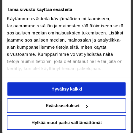
Tämä sivusto käyttää evästeitä
Käytämme evästeitä kävijämäärien mittaamiseen,
tarjoamamme sisällön ja mainosten räätälöimiseen sekä
sosiaalisen median ominaisuuksien tukemiseen. Lisäksi
Ravitsemus & vitamiinit
jaamme sosiaalisen median, mainosalan ja analytiikka-
alan kumppaneillemme tietoja siitä, miten käytät
Voiko väsymyksen syynä olla
sivustoamme. Kumppanimme voivat yhdistää näitä
puutteellinen ravinto?
tietoja muihin tietoihin, joita olet antanut heille tai joita on
kerätty, kun olet käyttänyt heidän palvelujaan.
Lisää luettavaa
Hyväksy kaikki
Evästeasetukset
Hylkää muut paitsi välttämättömät