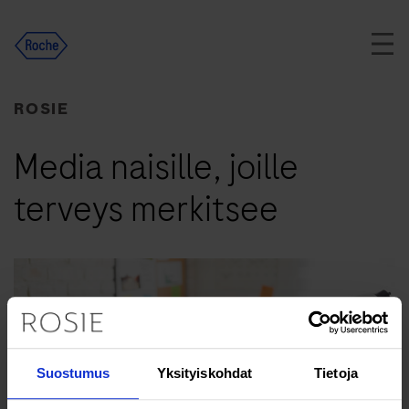
Skip
to
content
ROSIE
Media naisille, joille
terveys merkitsee
Suostumus
Yksityiskohdat
Tietoja