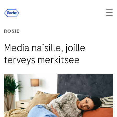
Skip
to
content
ROSIE
Media naisille, joille
terveys merkitsee