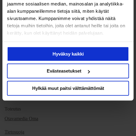
jaamme sosiaalisen median, mainosalan ja analytiikka-
alan kumppaneillemme tietoja siitä, miten käytät
Lisää luettavaa
sivustoamme. Kumppanimme voivat yhdistää näitä
tietoja muihin tietoihin, joita olet antanut heille tai joita on
kerätty, kun olet käyttänyt heidän palvelujaan.
Hyväksy kaikki
Media naisille, joille terveys merkitsee.
Evästeasetukset
Julkaisija
Hylkää muut paitsi välttämättömät
Roche Diagnostics Oy
Toteutus
Otavamedia Oma
Tietosuoja