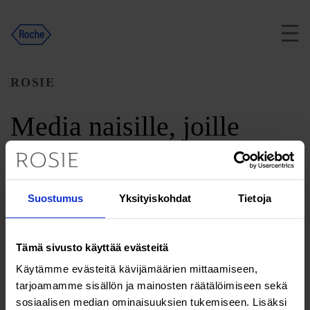
Skip
to
content
ROSIE
Media naisille, joille
terveys merkitsee
Suostumus
Yksityiskohdat
Tietoja
Ravitsemus & vitamiinit
Tämä sivusto käyttää evästeitä
Rautavaje voi olla yhteydessä D-
Käytämme evästeitä kävijämäärien mittaamiseen,
vitamiinin puutokseen
tarjoamamme sisällön ja mainosten räätälöimiseen sekä
sosiaalisen median ominaisuuksien tukemiseen. Lisäksi