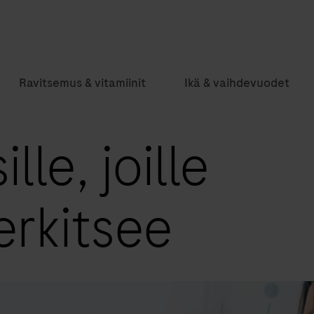
Ravitsemus & vitamiinit
Ikä & vaihdevuodet
lle, joille
erkitsee