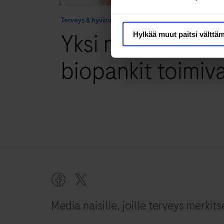
Terveys & hyvinvointi
Yksi näyte voi a
Hylkää muut paitsi välttä
biopankit toimiv
Media naisille, joille terveys merkits