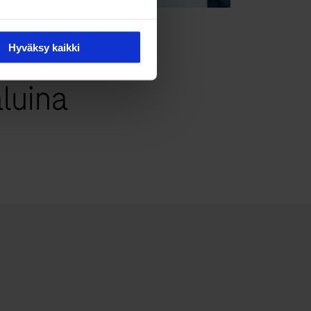
raudesta –
Hyväksy kaikki
aluina