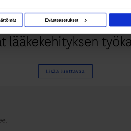
ntaa tietoa monesta sai
mättömät
Evästeasetukset
at lääkekehityksen työk
Lisää luettavaa
ee.