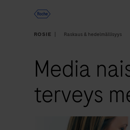
Skip
to
content
ROSIE
Raskaus & hedelmällisyys
Media naisi
terveys m