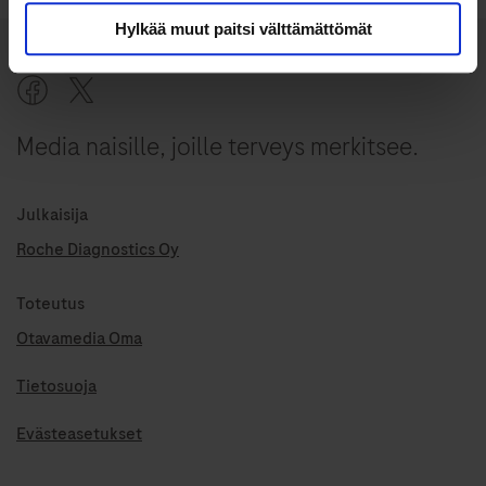
Hylkää muut paitsi välttämättömät
Media naisille, joille terveys merkitsee.
Julkaisija
Roche Diagnostics Oy
Toteutus
Otavamedia Oma
Tietosuoja
Evästeasetukset