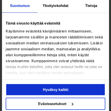
Suostumus
Yksityiskohdat
Tietoja
Tämä sivusto käyttää evästeitä
Käytämme evästeitä kävijämäärien mittaamiseen,
Terveys & hyvinvointi
tarjoamamme sisällön ja mainosten räätälöimiseen sekä
sosiaalisen median ominaisuuksien tukemiseen. Lisäksi
Harvinaisen munasarjasyövän
jaamme sosiaalisen median, mainosalan ja analytiikka-
sairastanut Eva-Maria
alan kumppaneillemme tietoja siitä, miten käytät
sivustoamme. Kumppanimme voivat yhdistää näitä
Strömsholm, 42: ”Syöpä vei
tietoja muihin tietoihin, joita olet antanut heille tai joita on
minulta tärkeitä asioita mutta
kerätty, kun olet käyttänyt heidän palvelujaan.
antoi paljon myös takaisin”
Hyväksy kaikki
Lisää luettavaa
Evästeasetukset