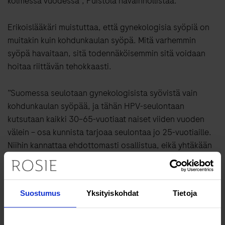
kolmessa vuodessa”, Puistola havainnollistaa.
Erikoislääkäri muistuttaa, että gynekologisia syöpiä on
muitakin kuin kohdunkaulan syöpä. Mitä varhemmin
syöpä havaitaan, sitä todennäköisemmin sitä voidaan
hoitaa riittävän tehokkaasti.
”Suomessa seulotaan gynekologisista syövistä vain
kohdunkaulan syöpää, ja tähän HPV-seulontaan
kutsutaan kaikki 30–65-vuotiaat naiset viiden vuoden
välein – osa kunnista tarjoaa seulontaa jo 25-vuotiaille.
Niihin kannattaa ehdottomasti osallistua, eikä yhtäkään
seulontakertaa pidä jättää välistä. Mutta on myös hyvä
muistaa, että muita gynekologisia syöpiä HPV-seulonta
ei etsi.”
Suostumus
Yksityiskohdat
Tietoja
Usein munasarjasyöpä löydetään kohtalaisen myöhään. Eva-
Mariallekaan syöpä ei aiheuttanut oireita ennen löytymistään.