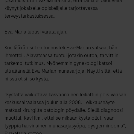
joka muistutti Eva-Mariaa siitä, että tämä ei ollut vielä
käynyt jokaiselle opiskelijalle tarjottavassa
terveystarkastuksessa.
Eva-Maria lupasi varata ajan.
Kun lääkäri sitten tunnusteli Eva-Marian vatsaa, hän
ihmetteli. Alavatsassa tuntui jotakin outoa, tarvittiin
tarkempi tutkimus. Myöhemmin gynekologi katsoi
ultraäänellä Eva-Marian munasarjoja. Näytti siltä, että
niissä olisi iso kysta.
”Kystalta vaikuttava kasvannainen leikattiin pois Vaasan
keskussairaalassa joulun alla 2008. Leikkausnäyte
matkasi kirurgilta patologin pöydälle. Siellä diagnoosi
muuttui. Kävi ilmi, ettei se mikään kysta ollut, vaan
tyyppiä harvinainen munasarjasyöpä, dysgerminooma”,
Eva-Maria kertoo.