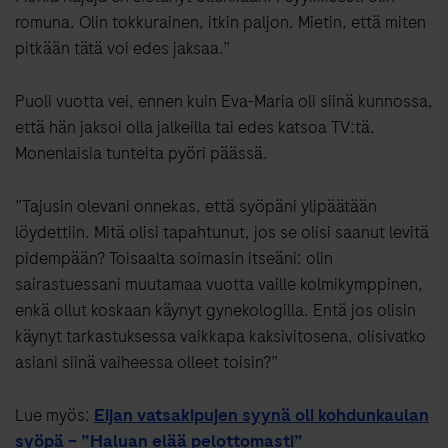
romuna. Olin tokkurainen, itkin paljon. Mietin, että miten
pitkään tätä voi edes jaksaa.”
Puoli vuotta vei, ennen kuin Eva-Maria oli siinä kunnossa,
että hän jaksoi olla jalkeilla tai edes katsoa TV:tä.
Monenlaisia tunteita pyöri päässä.
”Tajusin olevani onnekas, että syöpäni ylipäätään
löydettiin. Mitä olisi tapahtunut, jos se olisi saanut levitä
pidempään? Toisaalta soimasin itseäni: olin
sairastuessani muutamaa vuotta vaille kolmikymppinen,
enkä ollut koskaan käynyt gynekologilla. Entä jos olisin
käynyt tarkastuksessa vaikkapa kaksivitosena, olisivatko
asiani siinä vaiheessa olleet toisin?”
Lue myös:
Eijan vatsakipujen syynä oli kohdunkaulan
syöpä – ”Haluan elää pelottomasti”