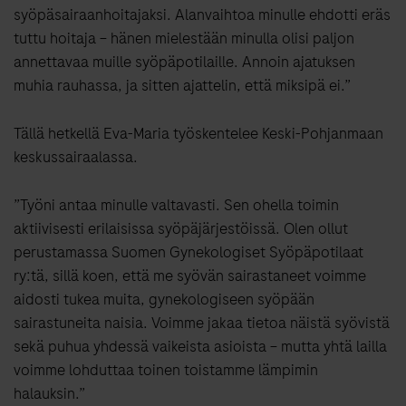
syöpäsairaanhoitajaksi. Alanvaihtoa minulle ehdotti eräs
tuttu hoitaja – hänen mielestään minulla olisi paljon
annettavaa muille syöpäpotilaille. Annoin ajatuksen
muhia rauhassa, ja sitten ajattelin, että miksipä ei.”
Tällä hetkellä Eva-Maria työskentelee Keski-Pohjanmaan
keskussairaalassa.
”Työni antaa minulle valtavasti. Sen ohella toimin
aktiivisesti erilaisissa syöpäjärjestöissä. Olen ollut
perustamassa Suomen Gynekologiset Syöpäpotilaat
ry:tä, sillä koen, että me syövän sairastaneet voimme
aidosti tukea muita, gynekologiseen syöpään
sairastuneita naisia. Voimme jakaa tietoa näistä syövistä
sekä puhua yhdessä vaikeista asioista – mutta yhtä lailla
voimme lohduttaa toinen toistamme lämpimin
halauksin.”