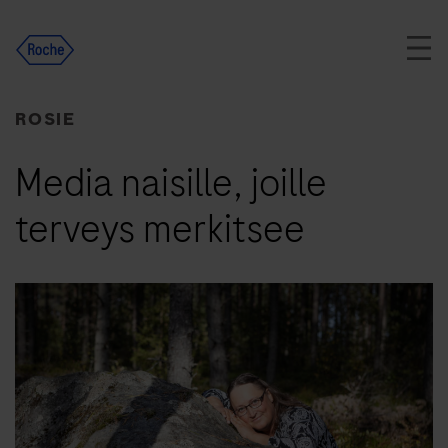
Skip
to
content
ROSIE
Media naisille, joille
terveys merkitsee