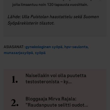
joita ilmaantuu noin 120 tapausta vuosittain.
Lähde: Ulla Puistolan haastattelu sekä Suomen
Syöpärekisterin tilastot.
ASIASANAT:
gynekologinen syöpä
,
hpv-seulonta
,
munasarjasyöpä
,
syöpä
Naisellakin voi olla puutetta
testosteronista – ky...
Bloggaaja Mirva Rajala:
”Raudanpuute selitti oudot...