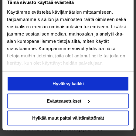
Tämä sivusto käyttää evästeitä
Käytämme evästeitä kävijämäärien mittaamiseen,
Vuotohäiriöt ja vatsakivut voivat olla syövän oireita
tarjoamamme sisällön ja mainosten räätälöimiseen sekä
Jos huomaa itsellään gynekologisen syövän oireita,
sosiaalisen median ominaisuuksien tukemiseen. Lisäksi
lääkäriin on lähdettävä Puistolan mukaan
jaamme sosiaalisen median, mainosalan ja analytiikka-
viivyttelemättä.
alan kumppaneillemme tietoja siitä, miten käytät
sivustoamme. Kumppanimme voivat yhdistää näitä
tietoja muihin tietoihin, joita olet antanut heille tai joita on
”Kohdunkaulan syövän yksi merkki voi olla lievä, verinen
kerätty, kun olet käyttänyt heidän palvelujaan.
’suttuvuoto’, jota voi ilmaantua vaikkapa vain yhdynnän
jälkeen.”
Hyväksy kaikki
”Esimerkiksi munasarjasyövässä taas ilmaantuu usein
tylppää kipua vatsanseudulle, ja vatsa alkaa pömpöttää,
Evästeasetukset
kun sinne kertyy nestettä. Munasarjasyöpä on siitä ikävä
sairaus, että se havaitaan 70 prosentilla potilaista vasta
Hylkää muut paitsi välttämättömät
levinneessä vaiheessa. Noin puolet on elossa viiden
vuoden kuluttua tämän syövän löytymisestä.”