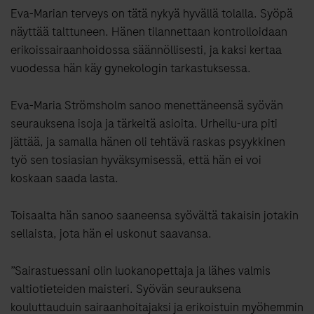
Eva-Marian terveys on tätä nykyä hyvällä tolalla. Syöpä
näyttää talttuneen. Hänen tilannettaan kontrolloidaan
erikoissairaanhoidossa säännöllisesti, ja kaksi kertaa
vuodessa hän käy gynekologin tarkastuksessa.
Eva-Maria Strömsholm sanoo menettäneensä syövän
seurauksena isoja ja tärkeitä asioita. Urheilu-ura piti
jättää, ja samalla hänen oli tehtävä raskas psyykkinen
työ sen tosiasian hyväksymisessä, että hän ei voi
koskaan saada lasta.
Toisaalta hän sanoo saaneensa syövältä takaisin jotakin
sellaista, jota hän ei uskonut saavansa.
”Sairastuessani olin luokanopettaja ja lähes valmis
valtiotieteiden maisteri. Syövän seurauksena
kouluttauduin sairaanhoitajaksi ja erikoistuin myöhemmin