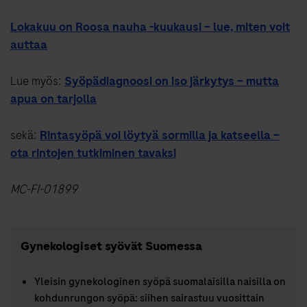
Lokakuu on Roosa nauha -kuukausi – lue, miten voit
auttaa
Lue myös:
Syöpädiagnoosi on iso järkytys – mutta
apua on tarjolla
sekä:
Rintasyöpä voi löytyä sormilla ja katseella –
ota rintojen tutkiminen tavaksi
MC-FI-01899
Gynekologiset syövät Suomessa
Yleisin gynekologinen syöpä suomalaisilla naisilla on
kohdunrungon syöpä: siihen sairastuu vuosittain