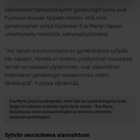
Säännölliset tarkastuskäynnit gynekologin luona ovat
Puistolan mukaan tarpeen siksikin, että moni
gynekologinen syöpä löydetään Eva-Marian tapaan
oireettomalta henkilöltä, sattumalöydöksenä.
”Jos naisen sukuhistoriassa on gynekologista syöpää,
hän tupakoi, hänellä on todettu polykystiset munasarjat
tai hän on vaikeasti ylipainoinen, ovat säännölliset
tutkimukset gynekologin vastaanotolla sitäkin
tärkeämpiä”, Puistola tähdentää.
Eva-Maria joutui hyväksymään, ettei hän voi saada biologista lasta.
Syöpä toi elämään kuitenkin myös hyviä asioita – Eva-Maria
kouluttautui ensin sairaanhoitajaksi ja erikoistui sittemmin
syöpäsairaanhoitajaksi.
Syövän seurauksena alanvaihtoon