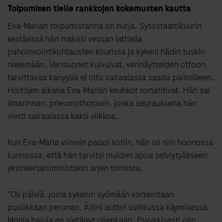
Toipumisen tielle rankkojen kokemusten kautta
Eva-Marian toipumistarina on hurja. Sytostaattikuurin
kestäessä hän makasi vessan lattialla
pahoinvointikohtausten kourissa ja kykeni hädin tuskin
nielemään. Verisuonet kuivuivat, verinäytteiden ottoon
tarvittavaa kanyylia ei oltu sairaalassa saada paikoilleen.
Hoitojen aikana Eva-Marian keuhkot romahtivat. Hän sai
ilmarinnan, pneumothoraxin, jonka seurauksena hän
vietti sairaalassa kaksi viikkoa.
Kun Eva-Maria viimein palasi kotiin, hän oli niin huonossa
kunnossa, että hän tarvitsi muiden apua selviytyäkseen
yksinkertaisimmistakin arjen toimista.
”Oli päiviä, joina kykenin syömään korkeintaan
puolikkaan perunan. Äitini auttoi suihkussa käymisessä.
Monia hajuja en sietänyt ollenkaan. Psyykkisesti olin