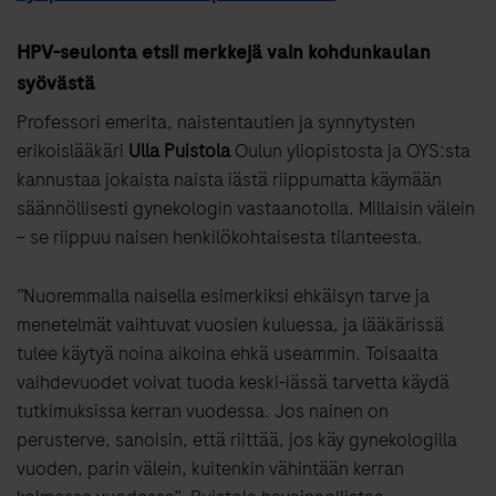
HPV-seulonta etsii merkkejä vain kohdunkaulan
syövästä
Professori emerita, naistentautien ja synnytysten
erikoislääkäri
Ulla Puistola
Oulun yliopistosta ja OYS:sta
kannustaa jokaista naista iästä riippumatta käymään
säännöllisesti gynekologin vastaanotolla. Millaisin välein
– se riippuu naisen henkilökohtaisesta tilanteesta.
”Nuoremmalla naisella esimerkiksi ehkäisyn tarve ja
menetelmät vaihtuvat vuosien kuluessa, ja lääkärissä
tulee käytyä noina aikoina ehkä useammin. Toisaalta
vaihdevuodet voivat tuoda keski-iässä tarvetta käydä
tutkimuksissa kerran vuodessa. Jos nainen on
perusterve, sanoisin, että riittää, jos käy gynekologilla
vuoden, parin välein, kuitenkin vähintään kerran