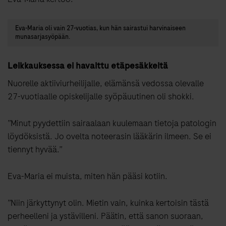
Eva-Maria oli vain 27-vuotias, kun hän sairastui harvinaiseen
munasarjasyöpään.
Leikkauksessa ei havaittu etäpesäkkeitä
Nuorelle aktiiviurheilijalle, elämänsä vedossa olevalle
27-vuotiaalle opiskelijalle syöpäuutinen oli shokki.
”Minut pyydettiin sairaalaan kuulemaan tietoja patologin
löydöksistä. Jo ovelta noteerasin lääkärin ilmeen. Se ei
tiennyt hyvää.”
Eva-Maria ei muista, miten hän pääsi kotiin.
”Niin järkyttynyt olin. Mietin vain, kuinka kertoisin tästä
perheelleni ja ystävilleni. Päätin, että sanon suoraan,