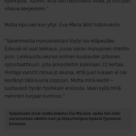
kylkikipua. Tuumin, että olin harjoitellut liikaa, ja otin pari
viikkoa kevyemmin.”
Mutta kipu sen kun yltyi. Eva-Maria lähti tutkimuksiin.
”Vasemmasta munuaisestani löytyi iso etäpesäke.
Edessä oli uusi leikkaus, jossa sairas munuainen otettiin
pois. Leikkausta seurasi kolmen kuukauden pituinen
sytostaattikuuri, jota annosteltiin kaikkiaan 22 kertaa.
Hoitaja varoitti minua jo alussa, että juuri kukaan ei ole
kestänyt tätä kuuria loppuun. Mutta minä kestin –
luultavasti hyvän fysiikkani ansiosta. Vaan kyllä minä
meninkin kurjaan kuntoon.”
Syöpähoidot olivat rankka kokemus Eva-Marialle, vaikka hän olikin
sairastumisen aikoihin nuori ja kilpaurheilijana hyvässä fyysisessä
kunnossa.