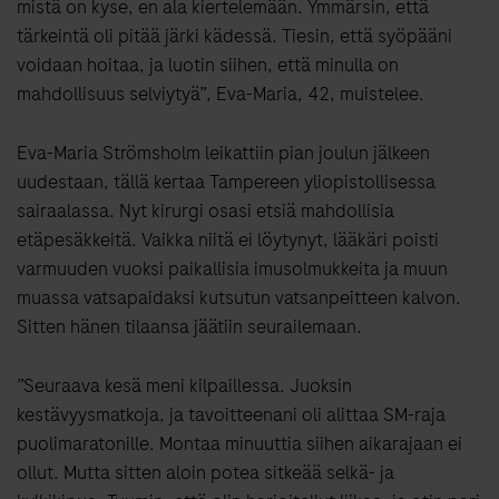
mistä on kyse, en ala kiertelemään. Ymmärsin, että
tärkeintä oli pitää järki kädessä. Tiesin, että syöpääni
voidaan hoitaa, ja luotin siihen, että minulla on
mahdollisuus selviytyä”, Eva-Maria, 42, muistelee.
Eva-Maria Strömsholm leikattiin pian joulun jälkeen
uudestaan, tällä kertaa Tampereen yliopistollisessa
sairaalassa. Nyt kirurgi osasi etsiä mahdollisia
etäpesäkkeitä. Vaikka niitä ei löytynyt, lääkäri poisti
varmuuden vuoksi paikallisia imusolmukkeita ja muun
muassa vatsapaidaksi kutsutun vatsanpeitteen kalvon.
Sitten hänen tilaansa jäätiin seurailemaan.
”Seuraava kesä meni kilpaillessa. Juoksin
kestävyysmatkoja, ja tavoitteenani oli alittaa SM-raja
puolimaratonille. Montaa minuuttia siihen aikarajaan ei
ollut. Mutta sitten aloin potea sitkeää selkä- ja