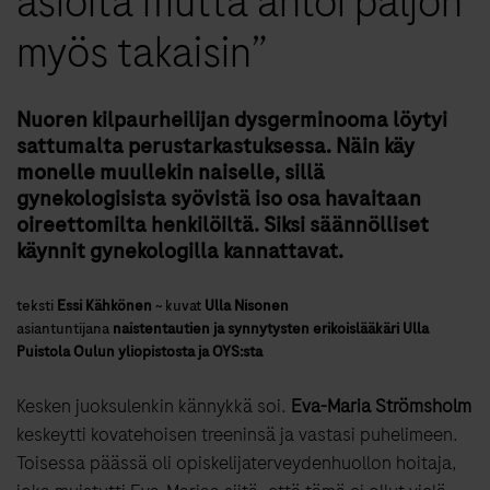
asioita mutta antoi paljon
myös takaisin”
Nuoren kilpaurheilijan dysgerminooma löytyi
sattumalta perustarkastuksessa. Näin käy
monelle muullekin naiselle, sillä
gynekologisista syövistä iso osa havaitaan
oireettomilta henkilöiltä. Siksi säännölliset
käynnit gynekologilla kannattavat.
teksti
Essi Kähkönen
~
kuvat
Ulla Nisonen
asiantuntijana
naistentautien ja synnytysten erikoislääkäri Ulla
Puistola Oulun yliopistosta ja OYS:sta
Kesken juoksulenkin kännykkä soi.
Eva-Maria Strömsholm
keskeytti kovatehoisen treeninsä ja vastasi puhelimeen.
Toisessa päässä oli opiskelijaterveydenhuollon hoitaja,