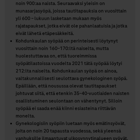
noin 900:aa naista. Seuraavaksi yleisin on
munasarjasyöpä, joissa tautitapauksia on vuosittain
yli 600 – lukuun lasketaan mukaan myös
rajatapaukset, jotka eivät ole pahanlaatuisia ja jotka
eivät lähetä etäpesäkkeitä.
Kohdunkaulan syöpää on perinteisesti löytynyt
vuosittain noin 160–170:ltä naiselta, mutta
huolestuttavaa on, että tuoreimmissa
syöpätilastoissa vuodelta 2021 tätä syöpää löytyi
212:lta naiselta. Kohdunkaulan syöpä on ainoa,
valtakunnallisesti seulottava gynekologinen syöpä.
Epäillään, että nousussa olevat tautitapaukset
johtuvat siitä, että etenkin 35–40-vuotiaiden naisten
osallistuminen seulontaan on vähentynyt. Silloin
syöpää ei saada enää kiinni esiasteina riittävän
monelta.
Gynekologisiin syöpiin luetaan myös emätinsyövät,
joita on noin 20 tapausta vuodessa, sekä yleensä
vanhuksille ilmaantuvat ulkosynnytinalueen syövät,