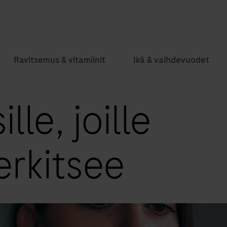
Ravitsemus & vitamiinit
Ikä & vaihdevuodet
lle, joille
erkitsee