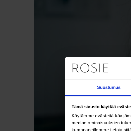
Suostumus
Tämä sivusto käyttää eväste
Käytämme evästeitä kävijämä
median ominaisuuksien tukem
kumppaneillemme tietoja siitä