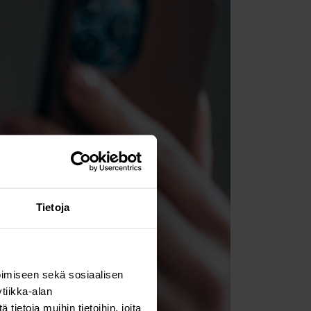
Tietoja
imiseen sekä sosiaalisen
tiikka-alan
ietoja muihin tietoihin, joita