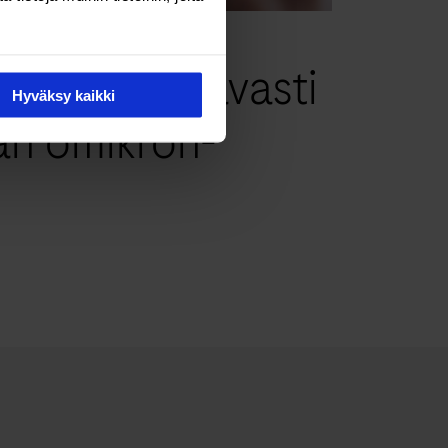
tää luotettavasti
Hyväksy kaikki
man omikron-