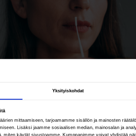
Yksityiskohdat
itä
ärien mittaamiseen, tarjoamamme sisällön ja mainosten räätälö
iseen. Lisäksi jaamme sosiaalisen median, mainosalan ja analy
, miten käytät sivustoamme. Kumppanimme voivat yhdistää näitä t