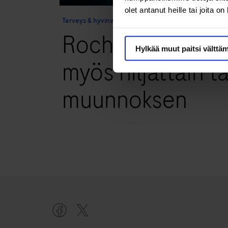
olet antanut heille tai joita o
Terveys & hyvinvointi
Rochen uusi koron
Hylkää muut paitsi välttä
myös hiljattain 
muunnoksen