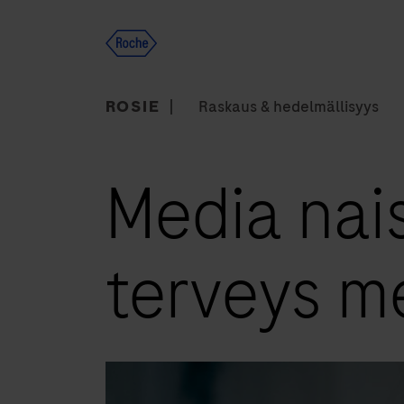
Skip
to
content
ROSIE
Raskaus & hedelmällisyys
Media naisi
terveys m