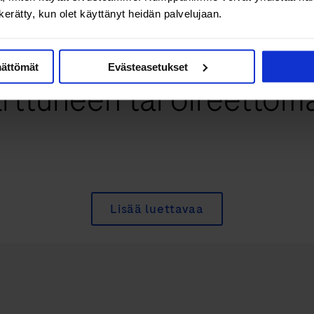
n kerätty, kun olet käyttänyt heidän palvelujaan.
aviruksen kotitesti löy
mättömät
Evästeasetukset
tarttuneen tai oireetto
Lisää luettavaa