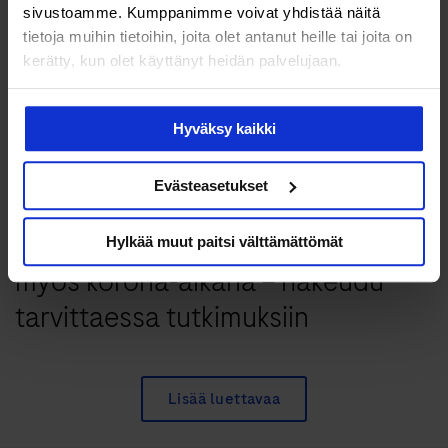
sivustoamme. Kumppanimme voivat yhdistää näitä
tietoja muihin tietoihin, joita olet antanut heille tai joita on
kerätty, kun olet käyttänyt heidän palvelujaan.
Hyväksy kaikki
Evästeasetukset
Terveys & hyvinvointi
Pidä perusterveydestäsi huolta
Hylkää muut paitsi välttämättömät
myös korona-aikana – hakeudu
tarvittaessa tutkimuksiin
Lisää luettavaa