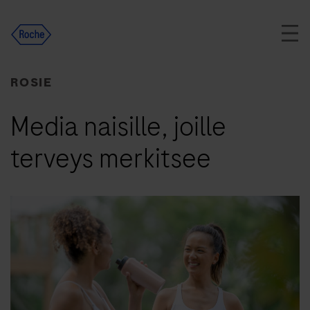
Skip
to
content
ROSIE
Media naisille, joille
terveys merkitsee