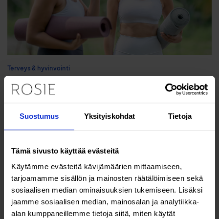
Terveys & hyvinvointi
Terveysliikunta ehkäisee
kansantauteja – iso vaikutus myös
Suostumus
Yksityiskohdat
Tietoja
aineenvaihduntaan ja
hormonitoimintaan
Tämä sivusto käyttää evästeitä
Käytämme evästeitä kävijämäärien mittaamiseen,
tarjoamamme sisällön ja mainosten räätälöimiseen sekä
sosiaalisen median ominaisuuksien tukemiseen. Lisäksi
jaamme sosiaalisen median, mainosalan ja analytiikka-
alan kumppaneillemme tietoja siitä, miten käytät