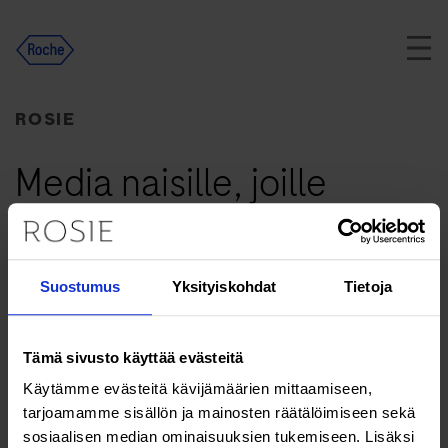
Skip
to
content
ROSIE
Media naisille, joille
terveys merkitsee
Suostumus
Yksityiskohdat
Tietoja
Terveys & hyvinvointi
Tämä sivusto käyttää evästeitä
Lääkkeet, luontaistuotteet ja
Käytämme evästeitä kävijämäärien mittaamiseen,
ravintolisät voivat rasittaa maksaa
tarjoamamme sisällön ja mainosten räätälöimiseen sekä
sosiaalisen median ominaisuuksien tukemiseen. Lisäksi