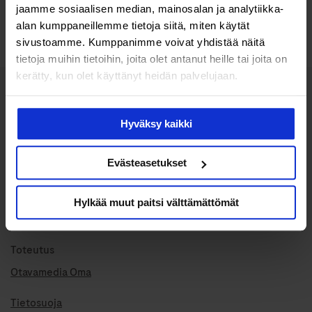
jaamme sosiaalisen median, mainosalan ja analytiikka-
alan kumppaneillemme tietoja siitä, miten käytät
Lisää luettavaa
sivustoamme. Kumppanimme voivat yhdistää näitä
tietoja muihin tietoihin, joita olet antanut heille tai joita on
kerätty, kun olet käyttänyt heidän palvelujaan.
Hyväksy kaikki
Media naisille, joille terveys merkitsee.
Evästeasetukset
Julkaisija
Hylkää muut paitsi välttämättömät
Roche Diagnostics Oy
Toteutus
Otavamedia Oma
Tietosuoja