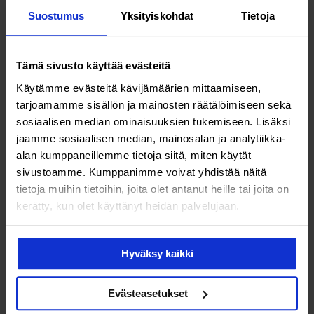
Suostumus
Yksityiskohdat
Tietoja
Tämä sivusto käyttää evästeitä
Käytämme evästeitä kävijämäärien mittaamiseen,
Terveys & hyvinvointi
tarjoamamme sisällön ja mainosten räätälöimiseen sekä
sosiaalisen median ominaisuuksien tukemiseen. Lisäksi
Harvinaisen munasarjasyövän
jaamme sosiaalisen median, mainosalan ja analytiikka-
sairastanut Eva-Maria
alan kumppaneillemme tietoja siitä, miten käytät
sivustoamme. Kumppanimme voivat yhdistää näitä
Strömsholm, 42: ”Syöpä vei
tietoja muihin tietoihin, joita olet antanut heille tai joita on
minulta tärkeitä asioita mutta
kerätty, kun olet käyttänyt heidän palvelujaan.
antoi paljon myös takaisin”
Hyväksy kaikki
Lisää luettavaa
Evästeasetukset