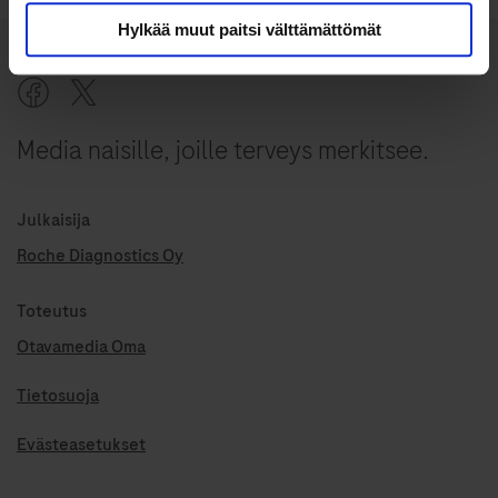
Hylkää muut paitsi välttämättömät
Media naisille, joille terveys merkitsee.
Julkaisija
Roche Diagnostics Oy
Toteutus
Otavamedia Oma
Tietosuoja
Evästeasetukset