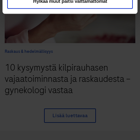
Hylkää muut paitsi välttämättömät
Raskaus & hedelmällisyys
10 kysymystä kilpirauhasen
vajaatoiminnasta ja raskaudesta –
gynekologi vastaa
Lisää luettavaa