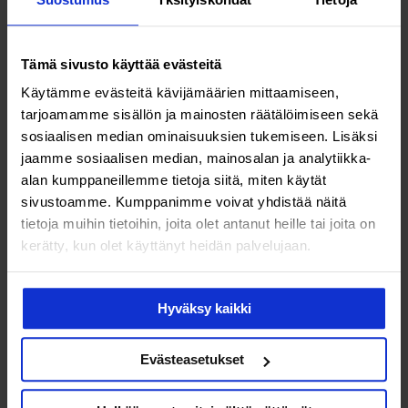
Tämä sivusto käyttää evästeitä
Käytämme evästeitä kävijämäärien mittaamiseen,
tarjoamamme sisällön ja mainosten räätälöimiseen sekä
Terveys & hyvinvointi
sosiaalisen median ominaisuuksien tukemiseen. Lisäksi
jaamme sosiaalisen median, mainosalan ja analytiikka-
Harkitsetko kilpirauhasarvojen
alan kumppaneillemme tietoja siitä, miten käytät
sivustoamme. Kumppanimme voivat yhdistää näitä
mittausta? Tutustu
tietoja muihin tietoihin, joita olet antanut heille tai joita on
kilpirauhastestiin
kerätty, kun olet käyttänyt heidän palvelujaan.
Hyväksy kaikki
Evästeasetukset