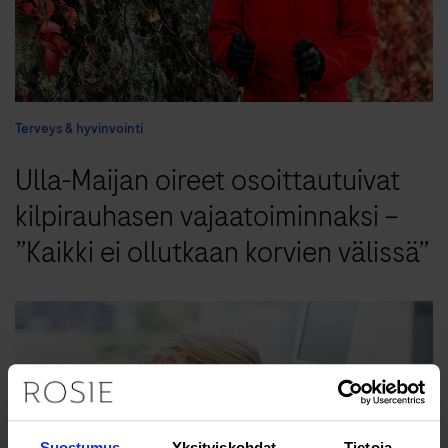
Terveys & hyvinvointi
Ulla-Maijan oireet osoittautuivat
kilpirauhasen vajaatoiminnaksi –
”Kaikki ei ollutkaan korvien välissä”
Suostumus
Yksityiskohdat
Tietoja