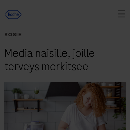
Skip
to
content
ROSIE
Media naisille, joille
terveys merkitsee