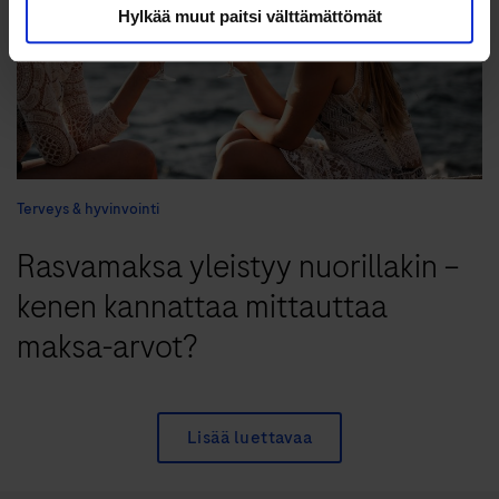
Hylkää muut paitsi välttämättömät
Terveys & hyvinvointi
Rasvamaksa yleistyy nuorillakin –
kenen kannattaa mittauttaa
maksa-arvot?
Lisää luettavaa