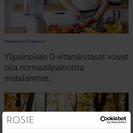
Ravitsemus & vitamiinit
Ylipainoisen D-vitamiinitasot voivat
olla normaalipainoista
matalammat