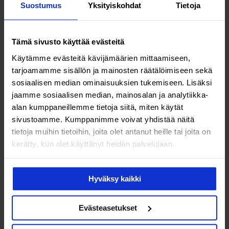
Suostumus
Yksityiskohdat
Tietoja
Tämä sivusto käyttää evästeitä
Käytämme evästeitä kävijämäärien mittaamiseen,
tarjoamamme sisällön ja mainosten räätälöimiseen sekä
sosiaalisen median ominaisuuksien tukemiseen. Lisäksi
Terveys & hyvinvointi
jaamme sosiaalisen median, mainosalan ja analytiikka-
alan kumppaneillemme tietoja siitä, miten käytät
Ulkoinen olemus ei aina kerro
sivustoamme. Kumppanimme voivat yhdistää näitä
terveydentilasta – milloin
tietoja muihin tietoihin, joita olet antanut heille tai joita on
kerätty, kun olet käyttänyt heidän palvelujaan.
hakeudun tutkimuksiin?
Hyväksy kaikki
Evästeasetukset