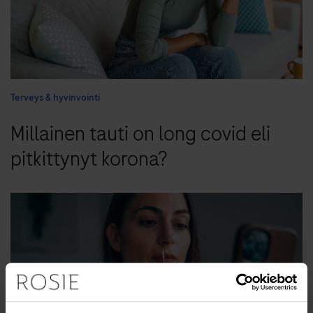
Terveys & hyvinvointi
Millainen tauti on long covid eli
pitkittynyt korona?