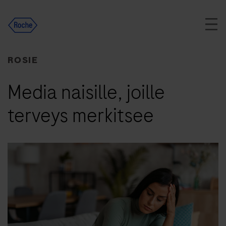
Skip
to
content
ROSIE
Media naisille, joille
terveys merkitsee