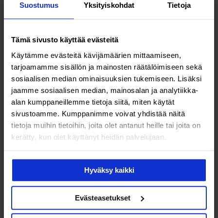
Suostumus
Yksityiskohdat
Tietoja
Tämä sivusto käyttää evästeitä
Käytämme evästeitä kävijämäärien mittaamiseen,
Terveys & hyvinvointi
tarjoamamme sisällön ja mainosten räätälöimiseen sekä
sosiaalisen median ominaisuuksien tukemiseen. Lisäksi
Rochen uusi koronaviruksen
jaamme sosiaalisen median, mainosalan ja analytiikka-
alan kumppaneillemme tietoja siitä, miten käytät
kotitesti löytää luotettavasti myös
sivustoamme. Kumppanimme voivat yhdistää näitä
hiljattain tarttuneen tai
tietoja muihin tietoihin, joita olet antanut heille tai joita on
kerätty, kun olet käyttänyt heidän palvelujaan.
oireettoman omikron-muunnoksen
Hyväksy kaikki
Evästeasetukset