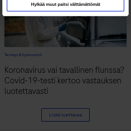
Hylkää muut paitsi välttämättömät
Terveys & hyvinvointi
Koronavirus vai tavallinen flunssa?
Covid-19-testi kertoo vastauksen
luotettavasti
Lisää luettavaa