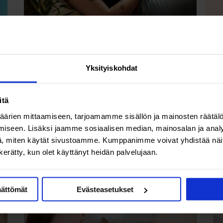
Terveys & hyvinvointi
Ev
Yksityiskohdat
Kohdunkaulan solumuutokset
ovat usein oireettomia −
itä
seulonnoissa käyminen on
ärien mittaamiseen, tarjoamamme sisällön ja mainosten räätälö
vaivaton tapa välttää
iseen. Lisäksi jaamme sosiaalisen median, mainosalan ja analy
, miten käytät sivustoamme. Kumppanimme voivat yhdistää näitä t
kohdunkaulan syöpä
n kerätty, kun olet käyttänyt heidän palvelujaan.
mättömät
Evästeasetukset