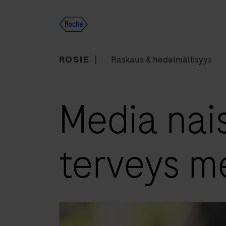
Skip
to
content
ROSIE
Raskaus & hedelmällisyys
Media naisi
terveys m