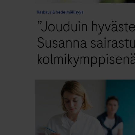
Raskaus & hedelmällisyys
”Jouduin hyväste
Susanna sairast
kolmikymppisen