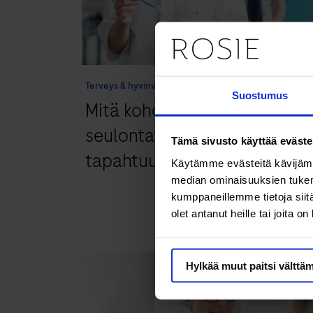
Terveys & hyvinvointi
Suostumus
Mitä kohdunkaulan syövän
seulontatutkimuksessa
Tämä sivusto käyttää eväste
tapahtuu?
Käytämme evästeitä kävijämä
median ominaisuuksien tukem
kumppaneillemme tietoja siitä
olet antanut heille tai joita o
Hylkää muut paitsi välttä