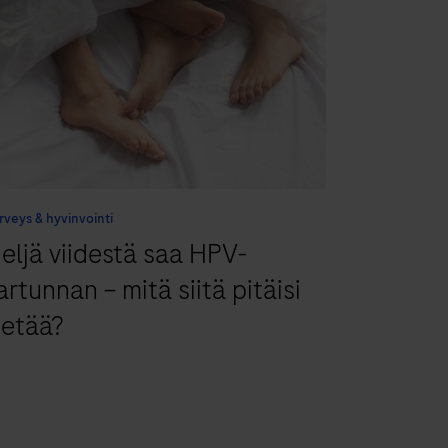
rveys & hyvinvointi
eljä viidestä saa HPV-
artunnan – mitä siitä pitäisi
ietää?