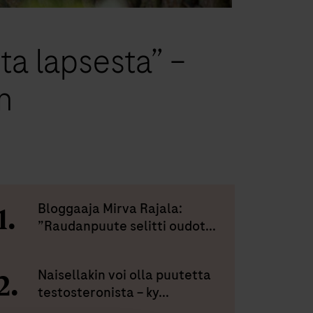
a lapsesta” –
n
Bloggaaja Mirva Rajala:
”Raudanpuute selitti oudot...
Naisellakin voi olla puutetta
testosteronista – ky...