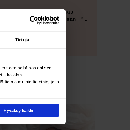
Ella sairasti klamydiaa
kuukausia tietämättään – ”...
ästeasetukset
Tietoja
imiseen sekä sosiaalisen
tiikka-alan
ietoja muihin tietoihin, joita
Hyväksy kaikki