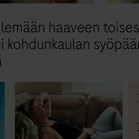
lemään haaveen toisest
ui kohdunkaulan syöpää
ä