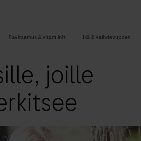
Ravitsemus & vitamiinit
Ikä & vaihdevuodet
lle, joille
erkitsee