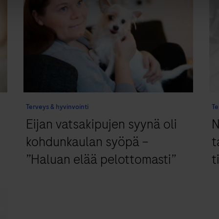
Terveys & hyvinvointi
Te
Eijan vatsakipujen syynä oli
N
kohdunkaulan syöpä –
t
”Haluan elää pelottomasti”
t