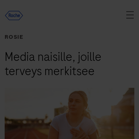
Skip
to
content
ROSIE
Media naisille, joille
terveys merkitsee