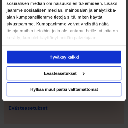
saada sydämen vajaatoiminta
sosiaalisen median ominaisuuksien tukemiseen. Lisäksi
jaamme sosiaalisen median, mainosalan ja analytiikka-
alan kumppaneillemme tietoja siitä, miten käytät
sivustoamme. Kumppanimme voivat yhdistää näitä
Bloggaaja Mirva Rajala:
tietoja muihin tietoihin, joita olet antanut heille tai joita on
”Raudanpuute selitti oudot...
kerätty, kun olet käyttänyt heidän palvelujaan.
Naisellakin voi olla puutetta
Hyväksy kaikki
testosteronista – ky...
Evästeasetukset
Ella sairasti klamydiaa kuukausia
tietämättään – ”...
Hylkää muut paitsi välttämättömät
Evästeasetukset