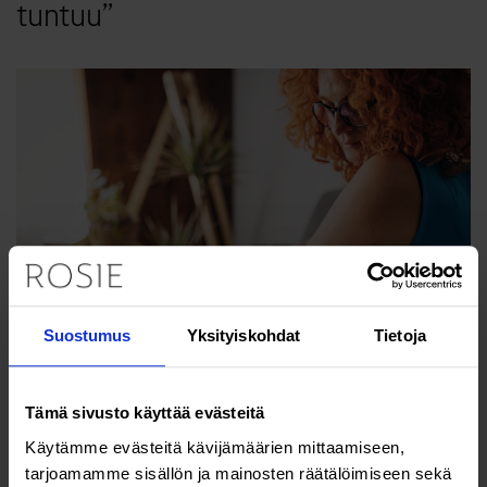
tuntuu”
Suostumus
Yksityiskohdat
Tietoja
Terveys & hyvinvointi
Tämä sivusto käyttää evästeitä
Verikoe kertoo diabeetikon riskistä
Käytämme evästeitä kävijämäärien mittaamiseen,
tarjoamamme sisällön ja mainosten räätälöimiseen sekä