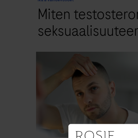
Miten testostero
seksuaalisuutee