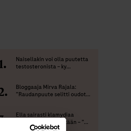
Naisellakin voi olla puutetta
testosteronista – ky...
Bloggaaja Mirva Rajala:
”Raudanpuute selitti oudot...
Ella sairasti klamydiaa
kuukausia tietämättään – ”...