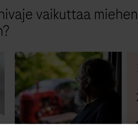
nivaje vaikuttaa miehen
n?