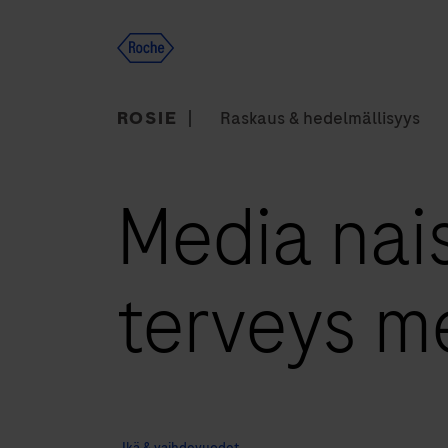
Skip
to
content
ROSIE
Raskaus & hedelmällisyys
Media naisi
terveys m
Ikä & vaihdevuodet