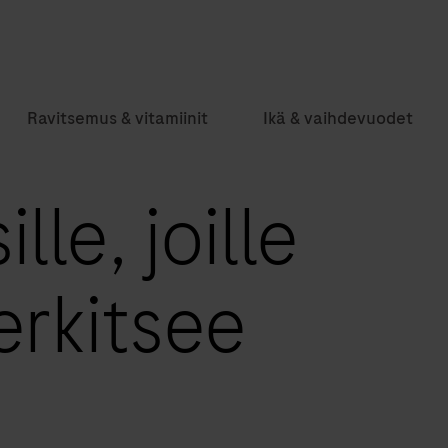
Ravitsemus & vitamiinit
Ikä & vaihdevuodet
lle, joille
erkitsee