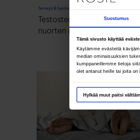
Terveys & hyvinvointi
Testosteronivaje on myös
Suostumus
nuorten miesten vaiva
Tämä sivusto käyttää eväste
Käytämme evästeitä kävijämä
median ominaisuuksien tukem
kumppaneillemme tietoja siitä
olet antanut heille tai joita o
Hylkää muut paitsi välttä