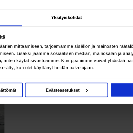
Terveys & hyvinvointi
Ev
Jorman testosteronivaje jäi
Yksityiskohdat
selkäkivun varjoon –
hormonihoidossa
itä
ärien mittaamiseen, tarjoamamme sisällön ja mainosten räätälö
odottamaton käänne
iseen. Lisäksi jaamme sosiaalisen median, mainosalan ja analy
, miten käytät sivustoamme. Kumppanimme voivat yhdistää näitä t
n kerätty, kun olet käyttänyt heidän palvelujaan.
mättömät
Evästeasetukset