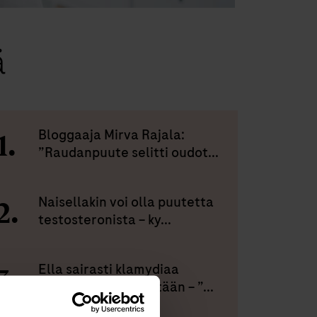
ä
Bloggaaja Mirva Rajala:
”Raudanpuute selitti oudot...
Naisellakin voi olla puutetta
testosteronista – ky...
Ella sairasti klamydiaa
kuukausia tietämättään – ”...