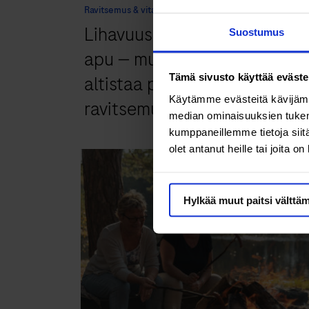
Ravitsemus & vitamiinit
Lihavuusleikkaus on tehokas
Suostumus
apu — muutos voi kuitenkin
altistaa puutoksille
Tämä sivusto käyttää eväste
Käytämme evästeitä kävijämä
ravitsemuksessa
median ominaisuuksien tukem
kumppaneillemme tietoja siitä
olet antanut heille tai joita o
Hylkää muut paitsi välttä