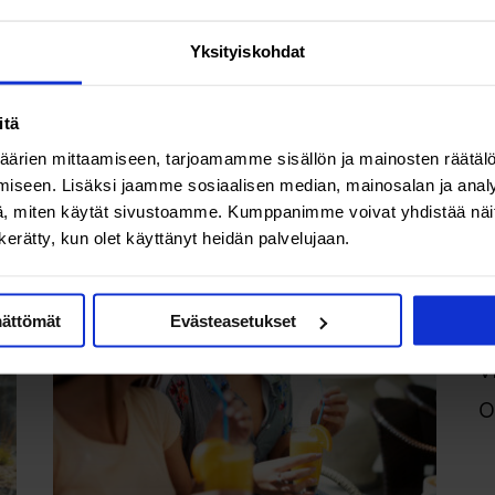
Ravitsemus & vitamiinit
Ev
Väsyttää ja heikottaa – onko
Yksityiskohdat
syynä raudan tai B12-
vitamiinin puute?
itä
ärien mittaamiseen, tarjoamamme sisällön ja mainosten räätälö
iseen. Lisäksi jaamme sosiaalisen median, mainosalan ja analy
, miten käytät sivustoamme. Kumppanimme voivat yhdistää näitä t
n kerätty, kun olet käyttänyt heidän palvelujaan.
Ra
B
mättömät
Evästeasetukset
v
o