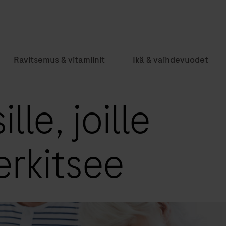
Ravitsemus & vitamiinit
Ikä & vaihdevuodet
lle, joille
erkitsee