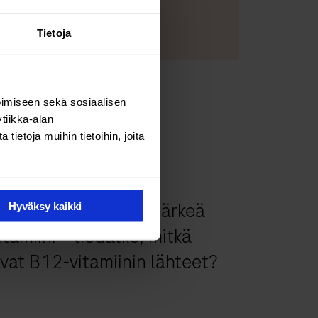
ästeasetukset
Tietoja
imiseen sekä sosiaalisen
tiikka-alan
ietoja muihin tietoihin, joita
vitsemus & vitamiinit
12-vitamiini on elintärkeä
Hyväksy kaikki
itamiini − tiedätkö, mitkä
vat B12-vitamiinin lähteet?