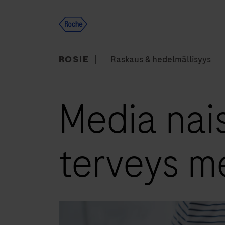
Skip
to
content
ROSIE
Raskaus & hedelmällisyys
Media naisi
terveys m