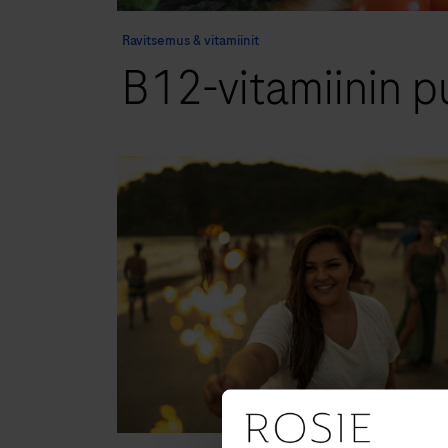
Ravitsemus & vitamiinit
B12-vitamiinin p