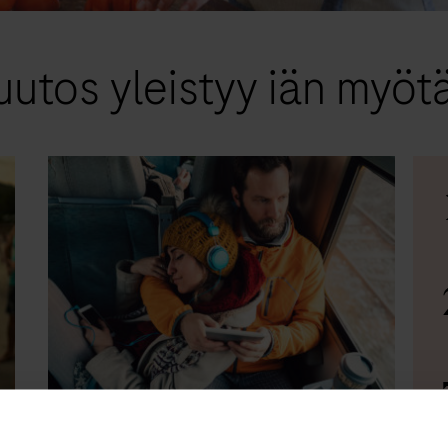
uutos yleistyy iän myöt