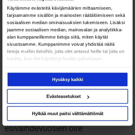
Bloggaaja Mirva Rajala:
Käytämme evästeitä kävijämäärien mittaamiseen,
”Raudanpuute selitti oudot...
tarjoamamme sisällön ja mainosten räätälöimiseen sekä
sosiaalisen median ominaisuuksien tukemiseen. Lisäksi
jaamme sosiaalisen median, mainosalan ja analytiikka-
Muutokset kuukautisissa voivat
alan kumppaneillemme tietoja siitä, miten käytät
kertoa esivaihdevuo...
sivustoamme. Kumppanimme voivat yhdistää näitä
tietoja muihin tietoihin, joita olet antanut heille tai joita on
kerätty, kun olet käyttänyt heidän palvelujaan.
Evästeasetukset
Hyväksy kaikki
Evästeasetukset
Ikä & vaihdevuodet
Hylkää muut paitsi välttämättömät
Unettomuus on yleinen
esivaihdevuosien oire