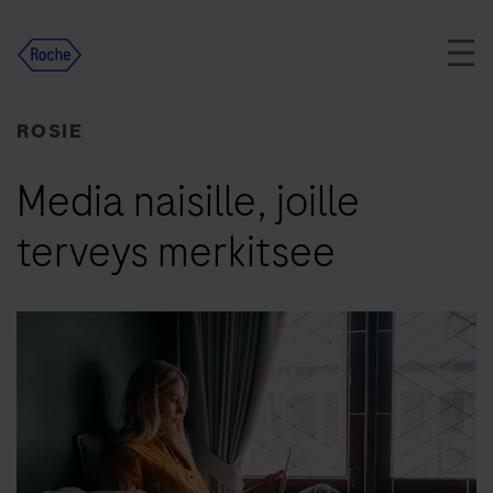
Skip
to
content
ROSIE
Media naisille, joille
terveys merkitsee