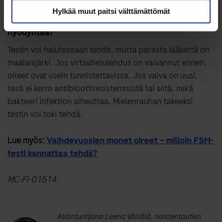
Hylkää muut paitsi välttämättömät
Milloin virtsatieinfektioista kertovia kotitestejä voi
hyödyntää?
Testin voi halutessaan tehdä, mutta parasta lääkettä on
maalaisjärki. Jos virtsatietulehdus on vaivannut ennen,
oireet ovat usein tunnistettavissa. Jos vaiva on uusi,
testi ei kerro antibioottiresistenssistä tai siitä, mikä
bakteeri infektion aiheuttaa. Mielenrauhan takeeksi
testin voi toki tehdä.
Lue myös:
Vaihdevuosien monet oireet – milloin FSH-
testi kannattaa tehdä?
MC-FI
-01514
Asiantuntijana Leena Väisälä, naistentautien