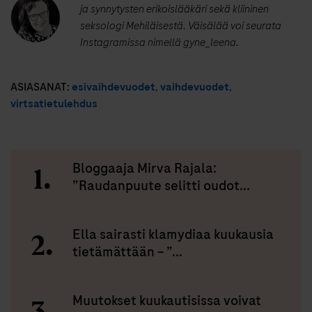
ja synnytysten erikoislääkäri sekä kliininen
seksologi Mehiläisestä. Väisälää voi seurata
Instagramissa nimellä gyne_leena.
ASIASANAT:
esivaihdevuodet
,
vaihdevuodet
,
virtsatietulehdus
Bloggaaja Mirva Rajala:
”Raudanpuute selitti oudot...
Ella sairasti klamydiaa kuukausia
tietämättään – ”...
Muutokset kuukautisissa voivat