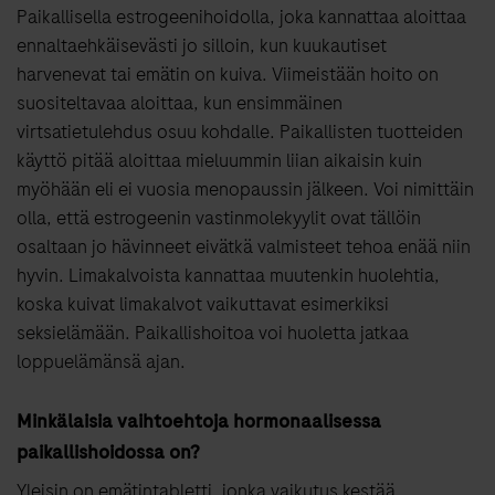
Paikallisella estrogeenihoidolla, joka kannattaa aloittaa
ennaltaehkäisevästi jo silloin, kun kuukautiset
harvenevat tai emätin on kuiva. Viimeistään hoito on
suositeltavaa aloittaa, kun ensimmäinen
virtsatietulehdus osuu kohdalle. Paikallisten tuotteiden
käyttö pitää aloittaa mieluummin liian aikaisin kuin
myöhään eli ei vuosia menopaussin jälkeen. Voi nimittäin
olla, että estrogeenin vastinmolekyylit ovat tällöin
osaltaan jo hävinneet eivätkä valmisteet tehoa enää niin
hyvin. Limakalvoista kannattaa muutenkin huolehtia,
koska kuivat limakalvot vaikuttavat esimerkiksi
seksielämään. Paikallishoitoa voi huoletta jatkaa
loppuelämänsä ajan.
Minkälaisia vaihtoehtoja hormonaalisessa
paikallishoidossa on?
Yleisin on emätintabletti, jonka vaikutus kestää