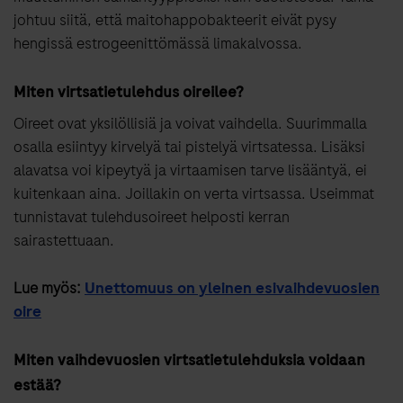
johtuu siitä, että maitohappobakteerit eivät pysy
hengissä estrogeenittömässä limakalvossa.
Miten virtsatietulehdus oireilee?
Oireet ovat yksilöllisiä ja voivat vaihdella. Suurimmalla
osalla esiintyy kirvelyä tai pistelyä virtsatessa. Lisäksi
alavatsa voi kipeytyä ja virtaamisen tarve lisääntyä, ei
kuitenkaan aina. Joillakin on verta virtsassa. Useimmat
tunnistavat tulehdusoireet helposti kerran
sairastettuaan.
Lue myös:
Unettomuus on yleinen esivaihdevuosien
oire
Miten vaihdevuosien virtsatietulehduksia voidaan
estää?