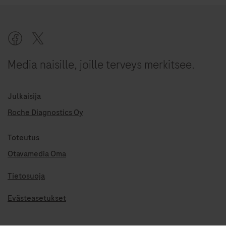
Media naisille, joille terveys merkitsee.
Julkaisija
Roche Diagnostics Oy
Toteutus
Otavamedia Oma
Tietosuoja
Evästeasetukset