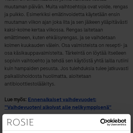
muutaman päivän. Muita vaihtoehtoja ovat voide, rengas
ja puikko. Esimerkiksi emätinvoidetta käytetään ensin
muutaman viikon ajan joka ilta ja sen jälkeen ylläpitävästi
kaksi­–kolme kertaa viikossa. Rengas laitetaan
emättimeen, kuten ehkäisyrengas, ja se vaihdetaan
kolmen kuukauden välein. Osa valmisteista on resepti- ja
osa käsikauppavalmisteita. Tärkeintä on löytää itselleen
sopivin vaihtoehto ja tehdä sen käytöstä yhtä lailla rutiini
kuin hampaiden pesusta. Jos tulehduksia tulee jatkuvasti
paikallishoidosta huolimatta, aloitetaan
antibioottiestolääkitys.
Lue myös:
Ennenaikaiset vaihdevuodet:
”Vaihdevuoteni alkoivat alle nelikymppisenä”
Mitä muuta kannattaa huomioida, jotta
virtsatietulehdus ei iskisi?