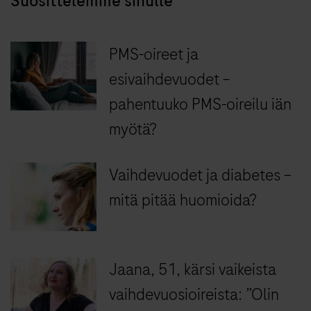
Suosittelemme sinulle
PMS-oireet ja
esivaihdevuodet –
pahentuuko PMS-oireilu iän
myötä?
Vaihdevuodet ja diabetes –
mitä pitää huomioida?
Jaana, 51, kärsi vaikeista
vaihdevuosioireista: ”Olin