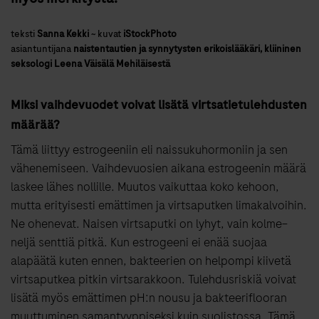
teksti
Sanna Kekki
~
kuvat
iStockPhoto
asiantuntijana
naistentautien ja synnytysten erikoislääkäri, kliininen
seksologi Leena Väisälä Mehiläisestä
Miksi vaihdevuodet voivat lisätä virtsatietulehdusten
määrää?
Tämä liittyy estrogeeniin eli naissukuhormoniin ja sen
vähenemiseen. Vaihdevuosien aikana estrogeenin määrä
laskee lähes nollille. Muutos vaikuttaa koko kehoon,
mutta erityisesti emättimen ja virtsaputken limakalvoihin.
Ne ohenevat. Naisen virtsaputki on lyhyt, vain kolme­–
neljä senttiä pitkä. Kun estrogeeni ei enää suojaa
alapäätä kuten ennen, bakteerien on helpompi kiivetä
virtsaputkea pitkin virtsarakkoon. Tulehdusriskiä voivat
lisätä myös emättimen pH:n nousu ja bakteeriflooran
muuttuminen samantyyppiseksi kuin suolistossa. Tämä