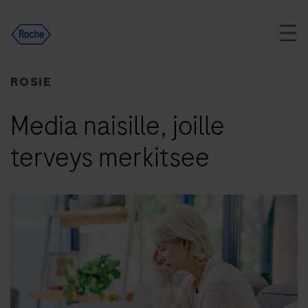
Skip
to
content
ROSIE
Media naisille, joille
terveys merkitsee