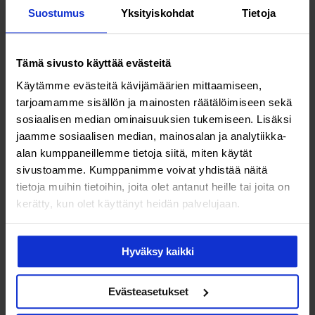
Suostumus
Yksityiskohdat
Tietoja
Päivän aikana pitää muistaa juoda riittävästi. Näin
virtaus virtsateissä pysyy aktiivisena. Juominen myös
laimentaa virtsaa, jolloin pöpöt eivät ehdi kasvaa niin
Tämä sivusto käyttää evästeitä
hyvin. Jotkut vannovat karpalovalmisteiden nimeen, ja
Käytämme evästeitä kävijämäärien mittaamiseen,
niistä on jonkin verran myös tieteellistä näyttöä.
tarjoamamme sisällön ja mainosten räätälöimiseen sekä
Valmisteita voi halutessaan käyttää. Haittaa ei ole.
sosiaalisen median ominaisuuksien tukemiseen. Lisäksi
jaamme sosiaalisen median, mainosalan ja analytiikka-
Pitääkö infektion takia mennä aina lääkäriin?
alan kumppaneillemme tietoja siitä, miten käytät
sivustoamme. Kumppanimme voivat yhdistää näitä
Jos virtsatietulehdus on vaivannut aiemmin, riittää soitto
tietoja muihin tietoihin, joita olet antanut heille tai joita on
terveyskeskukseen tai omalle lääkärille, joka määrää
kerätty, kun olet käyttänyt heidän palvelujaan.
antibioottireseptin. Jos tyypilliset oireet täyttyvät, vaiva
voidaan usein hoitaa ilman näytteiden ottoa.
Vastaanotolle pitää hakeutua, jos taudinkuvaan liittyy
Hyväksy kaikki
kuumetta tai yleistilan heikkenemistä. Silloin pitää sulkea
pois munuaistason tulehdus. Lieviä oireita voi seurata
Evästeasetukset
kotona ja hoitaa juomalla riittävästi vettä.