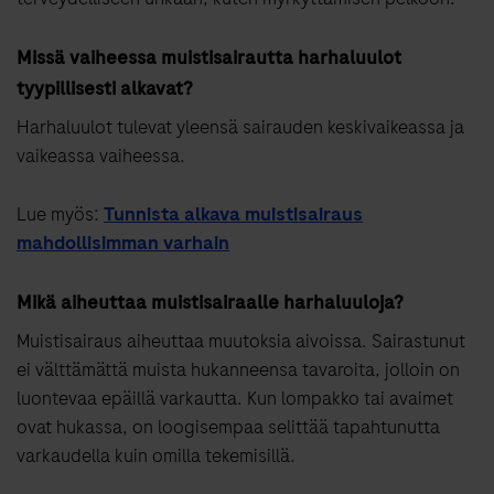
Missä vaiheessa muistisairautta harhaluulot
tyypillisesti alkavat?
Harhaluulot tulevat yleensä sairauden keskivaikeassa ja
vaikeassa vaiheessa.
Lue myös:
Tunnista alkava muistisairaus
mahdollisimman varhain
Mikä aiheuttaa muistisairaalle harhaluuloja?
Muistisairaus aiheuttaa muutoksia aivoissa. Sairastunut
ei välttämättä muista hukanneensa tavaroita, jolloin on
luontevaa epäillä varkautta. Kun lompakko tai avaimet
ovat hukassa, on loogisempaa selittää tapahtunutta
varkaudella kuin omilla tekemisillä.