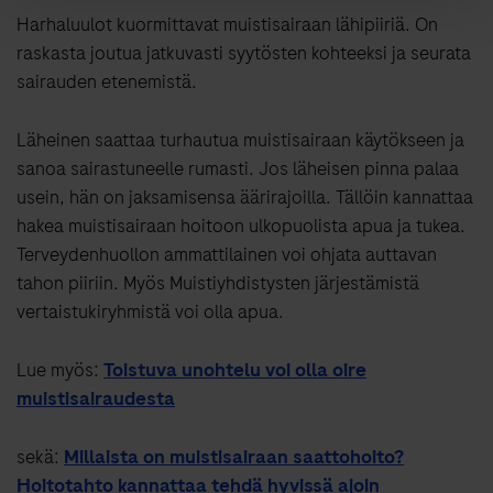
Harhaluulot kuormittavat muistisairaan lähipiiriä. On
raskasta joutua jatkuvasti syytösten kohteeksi ja seurata
sairauden etenemistä.
Läheinen saattaa turhautua muistisairaan käytökseen ja
sanoa sairastuneelle rumasti. Jos läheisen pinna palaa
usein, hän on jaksamisensa äärirajoilla. Tällöin kannattaa
hakea muistisairaan hoitoon ulkopuolista apua ja tukea.
Terveydenhuollon ammattilainen voi ohjata auttavan
tahon piiriin. Myös Muistiyhdistysten järjestämistä
vertaistukiryhmistä voi olla apua.
Lue myös:
Toistuva unohtelu voi olla oire
muistisairaudesta
sekä:
Millaista on muistisairaan saattohoito?
Hoitotahto kannattaa tehdä hyvissä ajoin