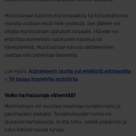
Muistisairaan kadonnutta lompakkoa tai kutsumattomia
vieraita voidaan etsiä hetki yhdessä. Sen jälkeen voi
ohjata muistisairaan ajatukset toisaalle. Hänelle voi
ehdottaa esimerkiksi valokuvien katselua tai
kävelylenkkiä. Muistisairaan kanssa väitteleminen
saattaa vain pahentaa tilannetta.
Lue myös:
Alzheimerin tautia voi ehkäistä elintavoilla
– 10 tapaa huolehtia muistista
Voiko harhaluuloja vähentää?
Muistisairaus voi muuttaa maailmaa turvattomaksi ja
pelottavaksi paikaksi. Turvattomuuden tunne voi
laukaista harhaluuloja, mutta tuttu, selkeä ympäristö ja
tutut ihmiset tuovat turvaa.