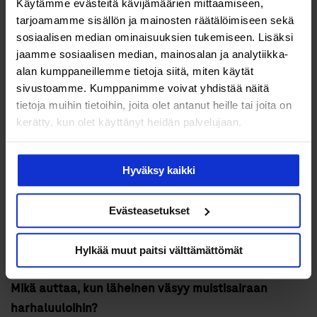
lääkärille?
Käytämme evästeitä kävijämäärien mittaamiseen,
tarjoamamme sisällön ja mainosten räätälöimiseen sekä
Harhaluulon taustalla voi olla jokin fyysinen vaiva tai
sosiaalisen median ominaisuuksien tukemiseen. Lisäksi
tunne, jota muistisairas ei pysty ilmaisemaan
jaamme sosiaalisen median, mainosalan ja analytiikka-
ymmärrettävällä tavalla. Terveydenhuollon ammattilainen
alan kumppaneillemme tietoja siitä, miten käytät
auttaa taustasyyn selvittämisessä ja osaa ehdottaa
sivustoamme. Kumppanimme voivat yhdistää näitä
sopivaa hoitoa.
tietoja muihin tietoihin, joita olet antanut heille tai joita on
kerätty, kun olet käyttänyt heidän palvelujaan.
Harhaluuloja voidaan hoitaa lääkkeettömästi ja
lääkkeillä. Joskus jo olemassa olevat lääkkeet saattavat
Hyväksy kaikki
pahentaa tilannetta, jolloin lääkehoidon tarkistaminen
voi olla tarpeellista. Lääkkeetön hoito tarkoittaa
mahdollisimman hyvää huolenpitoa muistisairaasta ja
Evästeasetukset
hänen tarpeistaan sekä hyvää vuorovaikutusta läheisten
kanssa.
Hylkää muut paitsi välttämättömät
Mikä auttaa, kun läheinen väsyy muistisairaan
harhaluuloihin?