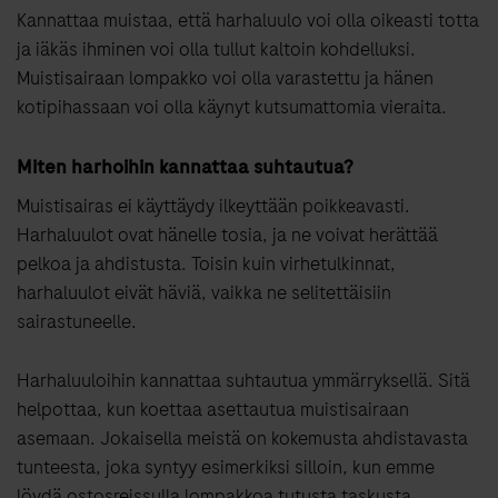
Kannattaa muistaa, että harhaluulo voi olla oikeasti totta
ja iäkäs ihminen voi olla tullut kaltoin kohdelluksi.
Muistisairaan lompakko voi olla varastettu ja hänen
kotipihassaan voi olla käynyt kutsumattomia vieraita.
Miten harhoihin kannattaa suhtautua?
Muistisairas ei käyttäydy ilkeyttään poikkeavasti.
Harhaluulot ovat hänelle tosia, ja ne voivat herättää
pelkoa ja ahdistusta. Toisin kuin virhetulkinnat,
harhaluulot eivät häviä, vaikka ne selitettäisiin
sairastuneelle.
Harhaluuloihin kannattaa suhtautua ymmärryksellä. Sitä
helpottaa, kun koettaa asettautua muistisairaan
asemaan. Jokaisella meistä on kokemusta ahdistavasta
tunteesta, joka syntyy esimerkiksi silloin, kun emme
löydä ostosreissulla lompakkoa tutusta taskusta.