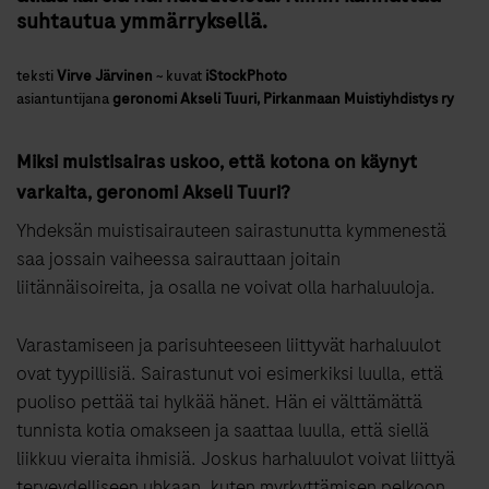
suhtautua ymmärryksellä.
teksti
Virve Järvinen
~
kuvat
iStockPhoto
asiantuntijana
geronomi Akseli Tuuri, Pirkanmaan Muistiyhdistys ry
Miksi muistisairas uskoo, että kotona on käynyt
varkaita, geronomi Akseli Tuuri?
Yhdeksän muistisairauteen sairastunutta kymmenestä
saa jossain vaiheessa sairauttaan joitain
liitännäisoireita, ja osalla ne voivat olla harhaluuloja.
Varastamiseen ja parisuhteeseen liittyvät harhaluulot
ovat tyypillisiä. Sairastunut voi esimerkiksi luulla, että
puoliso pettää tai hylkää hänet. Hän ei välttämättä
tunnista kotia omakseen ja saattaa luulla, että siellä
liikkuu vieraita ihmisiä. Joskus harhaluulot voivat liittyä
terveydelliseen uhkaan, kuten myrkyttämisen pelkoon.