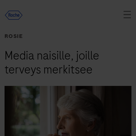
Skip
to
content
ROSIE
Media naisille, joille
terveys merkitsee