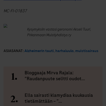
MC-FI-01837
Kysymyksiin vastasi geronomi Akseli Tuuri,
Pirkanmaan Muistiyhdistys ry
ASIASANAT:
Alzheimerin tauti
,
harhaluulo
,
muistisairaus
Bloggaaja Mirva Rajala:
”Raudanpuute selitti oudot...
Ella sairasti klamydiaa kuukausia
tietämättään – ”...