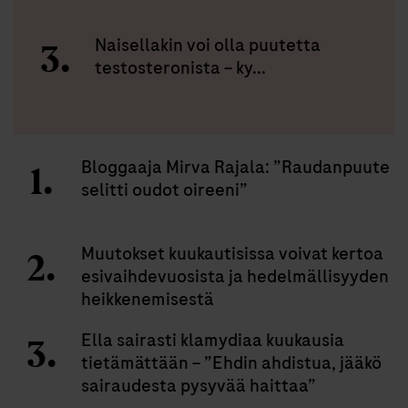
Naisellakin voi olla puutetta
testosteronista – ky...
Bloggaaja Mirva Rajala: ”Raudanpuute
selitti oudot oireeni”
Muutokset kuukautisissa voivat kertoa
esivaihdevuosista ja hedelmällisyyden
heikkenemisestä
Ella sairasti klamydiaa kuukausia
tietämättään – ”Ehdin ahdistua, jääkö
sairaudesta pysyvää haittaa”