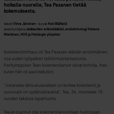
hoikalle nuorelle, Tea Pasanen tietää
kokemuksesta.
teksti
Virve Järvinen
~
kuvat
Heli Blåfield
asiantuntijana
sisätautien erikoislääkäri, endokrinologi Helena
Miettinen, HUS ja Helsingin yliopisto
Kolesterolimittaus oli Tea Pasasen elämän ensimmäinen,
osa uuden työpaikan työhöntulotarkastusta.
Parikymppisen Tean kolesteroliarvot olivat koholla, ihan
kuten hän oli aavistellutkin.
”Jokaisella lähisukulaisellani on korkea kolesteroli ja
suvussani on sydänsairauksia”, Tea, 36, muistelee 15
vuoden takaisia tapahtumia.
Tea ei osannut olla kolesteroliarvoistaan huolissaan.