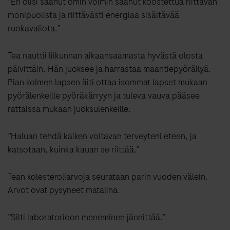
”En olisi saanut omin voimin saanut koostettua riittävän
monipuolista ja riittävästi energiaa sisältävää
ruokavaliota.”
Tea nauttii liikunnan aikaansaamasta hyvästä olosta
päivittäin. Hän juoksee ja harrastaa maantiepyöräilyä.
Pian kolmen lapsen äiti ottaa isommat lapset mukaan
pyörälenkeille pyöräkärryyn ja tuleva vauva pääsee
rattaissa mukaan juoksulenkeille.
”Haluan tehdä kaiken voitavan terveyteni eteen, ja
katsotaan, kuinka kauan se riittää.”
Tean kolesteroliarvoja seurataan parin vuoden välein.
Arvot ovat pysyneet matalina.
”Silti laboratorioon meneminen jännittää.”