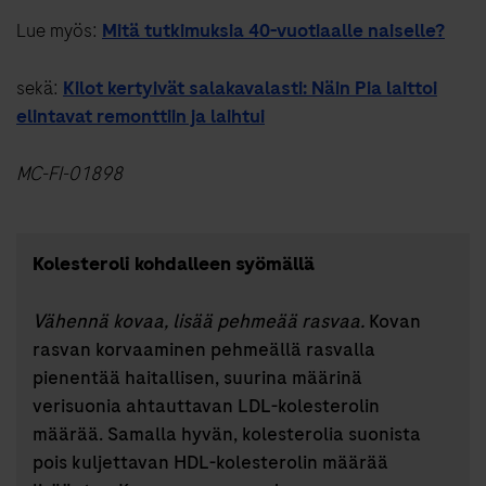
Lue myös:
Mitä tutkimuksia 40-vuotiaalle naiselle?
sekä:
Kilot kertyivät salakavalasti: Näin Pia laittoi
elintavat remonttiin ja laihtui
MC-FI-01898
Kolesteroli kohdalleen syömällä
Vähennä kovaa, lisää pehmeää rasvaa.
Kovan
rasvan korvaaminen pehmeällä rasvalla
pienentää haitallisen, suurina määrinä
verisuonia ahtauttavan LDL-kolesterolin
määrää. Samalla hyvän, kolesterolia suonista
pois kuljettavan HDL-kolesterolin määrää