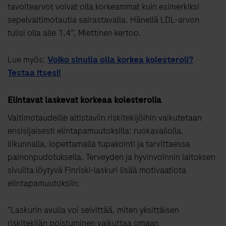
tavoitearvot voivat olla korkeammat kuin esimerkiksi
sepelvaltimotautia sairastavalla. Hänellä LDL-arvon
tulisi olla alle 1,4”, Miettinen kertoo.
Lue myös:
Voiko sinulla olla korkea kolesteroli?
Testaa itsesi!
Elintavat laskevat korkeaa kolesterolia
Valtimotaudeille altistaviin riskitekijöihin vaikutetaan
ensisijaisesti elintapamuutoksilla: ruokavaliolla,
liikunnalla, lopettamalla tupakointi ja tarvittaessa
painonpudotuksella. Terveyden ja hyvinvoinnin laitoksen
sivuilta löytyvä Finriski-laskuri lisää motivaatiota
elintapamuutoksiin.
”Laskurin avulla voi selvittää, miten yksittäisen
riskitekijän poistuminen vaikuttaa omaan