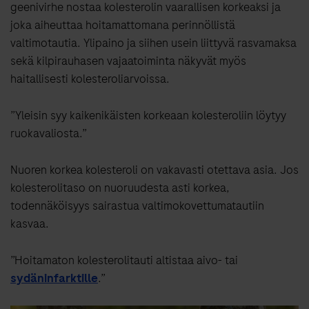
geenivirhe nostaa kolesterolin vaarallisen korkeaksi ja
joka aiheuttaa hoitamattomana perinnöllistä
valtimotautia. Ylipaino ja siihen usein liittyvä rasvamaksa
sekä kilpirauhasen vajaatoiminta näkyvät myös
haitallisesti kolesteroliarvoissa.
”Yleisin syy kaikenikäisten korkeaan kolesteroliin löytyy
ruokavaliosta.”
Nuoren korkea kolesteroli on vakavasti otettava asia. Jos
kolesterolitaso on nuoruudesta asti korkea,
todennäköisyys sairastua valtimokovettumatautiin
kasvaa.
”Hoitamaton kolesterolitauti altistaa aivo- tai
sydäninfarktille
.”