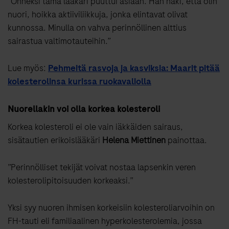
”Onneksi tämä lääkäri puuttui asiaan. Hän näki, että olin
nuori, hoikka aktiiviliikkuja, jonka elintavat olivat
kunnossa. Minulla on vahva perinnöllinen alttius
sairastua valtimotauteihin.”
Lue myös:
Pehmeitä rasvoja ja kasviksia: Maarit pitää
kolesterolinsa kurissa ruokavaliolla
Nuorellakin voi olla korkea kolesteroli
Korkea kolesteroli ei ole vain iäkkäiden sairaus,
sisätautien erikoislääkäri
Helena Miettinen
painottaa.
”Perinnölliset tekijät voivat nostaa lapsenkin veren
kolesterolipitoisuuden korkeaksi.”
Yksi syy nuoren ihmisen korkeisiin kolesteroliarvoihin on
FH-tauti eli familiaalinen hyperkolesterolemia, jossa