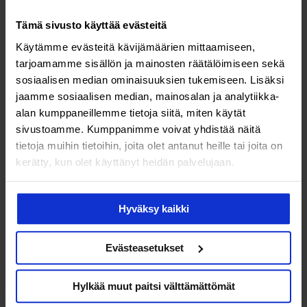
Tämä sivusto käyttää evästeitä
Käytämme evästeitä kävijämäärien mittaamiseen,
Liikunta on ollut aina olennainen osa Tean elämää. Kolesteroliarvoja
tarjoamamme sisällön ja mainosten räätälöimiseen sekä
ryhdyttiin korjaamaan ensisijaisesti ruokavaliomuutoksilla.
sosiaalisen median ominaisuuksien tukemiseen. Lisäksi
jaamme sosiaalisen median, mainosalan ja analytiikka-
Tea pyysi lääkäriltä lähetteen ravitsemusterapiaan. Hän
alan kumppaneillemme tietoja siitä, miten käytät
eli omasta mielestään terveellisesti, ja koska liikuntaa oli
sivustoamme. Kumppanimme voivat yhdistää näitä
tietoja muihin tietoihin, joita olet antanut heille tai joita on
arjessa jo riittävästi, sukurasitteen lisäksi ruokavalio
kerätty, kun olet käyttänyt heidän palvelujaan.
selitti korkeaa kolesterolia.
”Ravitsemusterapiassa selvisi, etten syönytkään niin
Hyväksy kaikki
terveellisesti kuin kuvittelin. Olin lihomisen pelossa
vältellyt rasvoja ja karsinut ruokavaliosta myös kaikki
Evästeasetukset
hyvät rasvat.”
Hylkää muut paitsi välttämättömät
”Kolesteroliarvoni korjaantuivat ruokavaliolla