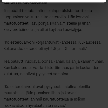
kahdessa kuukaudessa”
Tea päätti testata, miten eläinperäisistä tuotteista
luopuminen vaikuttaisi kolesteroliin. Hän korvasi
maitotuotteet kasvipohjaisilla valmisteilla ja lihan
kasviproteiineilla, ja alkoi käyttää kasviöljyjä.
”Kolesteroliarvoni korjaantuivat kahdessa kuukaudessa.
Kokonaiskolesteroli oli nyt 4,8 ja LDL normaali.”
Tea palautti ruokavalioonsa kanan, kalan ja kananmunan.
Kun kolesteroliarvot tarkistettiin taas parin kuukauden
kuluttua, ne olivat pysyneet samoina.
”Kolesteroliarvoni ovat pysyneet matalina pienillä
muutoksilla: jätin punaisen lihan ja korvasin
maitotuotteet lähinnä kauratuotteilla ja lisäsin
ruokavalioon hyvälaatuista rasvaa.”