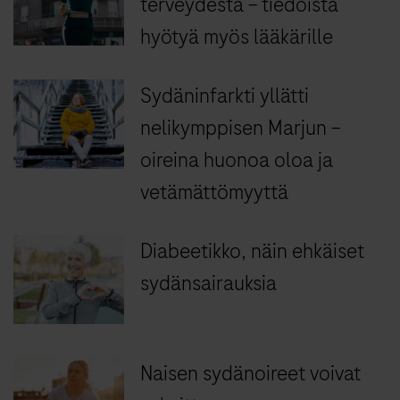
terveydestä – tiedoista
hyötyä myös lääkärille
Sydäninfarkti yllätti
nelikymppisen Marjun –
oireina huonoa oloa ja
vetämättömyyttä
Diabeetikko, näin ehkäiset
sydänsairauksia
Naisen sydänoireet voivat