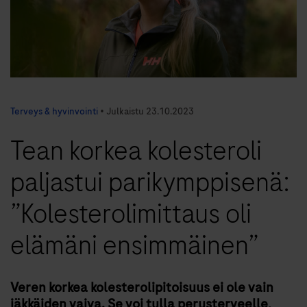
Terveys & hyvinvointi
•
Julkaistu
23.10.2023
Tean korkea kolesteroli
paljastui parikymppisenä:
”Kolesterolimittaus oli
elämäni ensimmäinen”
Veren korkea kolesterolipitoisuus ei ole vain
iäkkäiden vaiva. Se voi tulla perusterveelle,