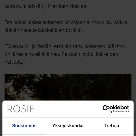
sairastumisriskiin,” Miettinen vinkkaa.
Tea halusi laskea kolesteroliarvojaan elintavoilla, vaikka
lääkäri hänelle lääkkeitä ehdottikin.
”Olen nuori ja tiedän, että aloitettu kolesterolilääkitys
on lähes aina elinikäinen. Pelkäsin myös lääkkeiden
haittoja.”
Suostumus
Yksityiskohdat
Tietoja