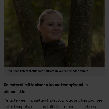
Nyt Tean kolesterolitasoja seurataan kahden vuoden välein.
Kolesterolimittaukseen kolmekymppisenä ja
aiemminkin
Perusterveen kannattaa hakeutua kolesterolimittaukseen
kolmekymppisenä ja jos kaikki on kunnossa, jatkossa