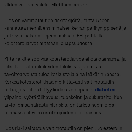
viiden vuoden välein, Miettinen neuvoo.
”Jos on valtimotautien riskitekijöitä, mittaukseen
kannattaa mennä ensimmäisen kerran parikymppisenä ja
jatkossa lääkärin ohjeen mukaan. FH-potilailla
kolesteroliarvot mitataan jo lapsuudessa.”
Yhtä kaikille sopivaa kolesteroliarvoa ei ole olemassa, ja
siksi laboratoriokokeiden tuloksista ja omista
tavoitearvoista tulee keskustella aina lääkärin kanssa.
Korkea kolesteroli lisää merkittävästi valtimotaudin
riskiä, jos siihen liittyy korkea verenpaine,
diabetes
,
ylipaino, vyötärölihavuus, tupakointi ja sukurasite. Kun
arvioi omaa sairastumisriskiä, on tärkeä huomioida
olemassa olevien riskitekijöiden kokonaisuus.
”Jos riski sairastua valtimotautiin on pieni, kolesterolin