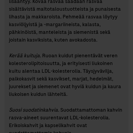
lisääntyy. Kovaa rasvaa saadaan rasvaa
sisältävistä maitotaloustuotteista ja punaisesta
lihasta ja makkaroista. Pehmeää rasvaa löytyy
kasviöljyistä ja -margariineista, kalasta,
pähkinöistä, manteleista ja siemenistä sekä
joistain kasviksista, kuten avokadosta.
Kerää kuituja.
Ruoan kuidut pienentävät veren
kolesterolipitoisuutta, ja erityisesti liukoinen
kuitu alentaa LDL-kolesterolia. Täysjyvävilja,
palkokasvit sekä kasvikset, marjat, hedelmät,
juurekset ja siemenet ovat hyviä kuidun ja kaura
liukoisen kuidun lähteitä.
Suosi suodatinkahvia.
Suodattamattoman kahvin
rasva-aineet suurentavat LDL-kolesterolia.
Erikoiskahvit ja kapselikahvit ovat