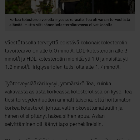
Korkea kolesteroli voi olla myös sukurasite. Tea eli varsin terveellistä
elämää, mutta silti hänen kolesteroliarvonsa olivat koholla.
Väestötasolla terveyttä edistävä kokonaiskolesterolin
tavoitearvo on alle 5,0 mmol/l, LDL-kolesterolin alle 3
mmol/l ja HDL-kolesterolin miehillä yli 1,0 ja naisilla yli
1,2 mmol/l. Triglyseridien tulisi olla alle 1,7 mmol/l.
Työterveyslääkäri kysyi, ymmärsikö Tea, kuinka
vakavasta asiasta korkeassa kolesterolissa on kyse. Tea
tiesi terveydenhuollon ammattilaisena, että hoitamaton
korkea kolesteroli johtaa valtimokovettumatautiin ja
hänen olisi pitänyt hakea siihen apua. Asian
selvittäminen oli jäänyt lapsiperhekiireisiin.