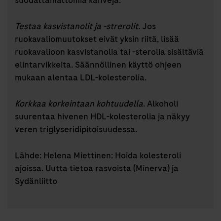
suodattamattomia kahveja.
Testaa kasvistanolit ja -strerolit.
Jos
ruokavaliomuutokset eivät yksin riitä, lisää
ruokavalioon kasvistanolia tai -sterolia sisältäviä
elintarvikkeita. Säännöllinen käyttö ohjeen
mukaan alentaa LDL-kolesterolia.
Korkkaa korkeintaan kohtuudella
. Alkoholi
suurentaa hivenen HDL-kolesterolia ja näkyy
veren triglyseridipitoisuudessa.
Lähde: Helena Miettinen: Hoida kolesteroli
ajoissa. Uutta tietoa rasvoista (Minerva) ja
Sydänliitto