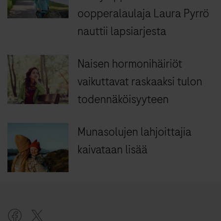
oopperalaulaja Laura Pyrrö
nauttii lapsiarjesta
Naisen hormonihäiriöt
vaikuttavat raskaaksi tulon
todennäköisyyteen
Munasolujen lahjoittajia
kaivataan lisää