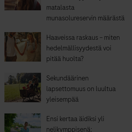
matalasta
munasolureservin määrästä
Haaveissa raskaus – miten
hedelmällisyydestä voi
pitää huolta?
Sekundäärinen
lapsettomuus on luultua
yleisempää
Ensi kertaa äidiksi yli
nelikymppisenä: