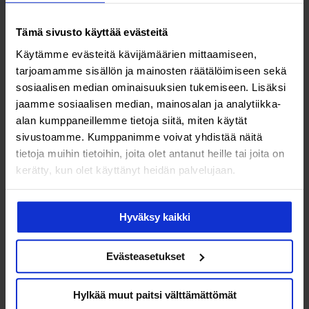
Milloin AMH-testi tyypillisesti tehdään?
Tämä sivusto käyttää evästeitä
AMH-testiä käytetään lapsettomuusklinikoilla usein siinä
vaiheessa, kun asiakas hakeutuu sinne hoitoon. Testillä
Käytämme evästeitä kävijämäärien mittaamiseen,
tarjoamamme sisällön ja mainosten räätälöimiseen sekä
voidaan myös arvioida hoidon vastetta eli miten hoito
sosiaalisen median ominaisuuksien tukemiseen. Lisäksi
tehoaa.
jaamme sosiaalisen median, mainosalan ja analytiikka-
alan kumppaneillemme tietoja siitä, miten käytät
Useilla lapsettomuusklinikoilla on
sivustoamme. Kumppanimme voivat yhdistää näitä
hedelmällisyysneuvoloita, joissa voi keskustella omasta
tietoja muihin tietoihin, joita olet antanut heille tai joita on
hedelmällisyydestään ja mittauttaa myös AMH-tason,
kerätty, kun olet käyttänyt heidän palvelujaan.
vaikka perheen perustaminen ei olisi vielä ajankohtaista.
Mikä on AMH-testin hinta?
Hyväksy kaikki
Itse testin hinta on lääkäriasemasta riippuen ilman Kela-
Evästeasetukset
korvausta noin 80
100 euroa, mutta sen lisäksi
–
kustannuksia tulee testiin liittyvistä lääkärikäynneistä.
Hylkää muut paitsi välttämättömät