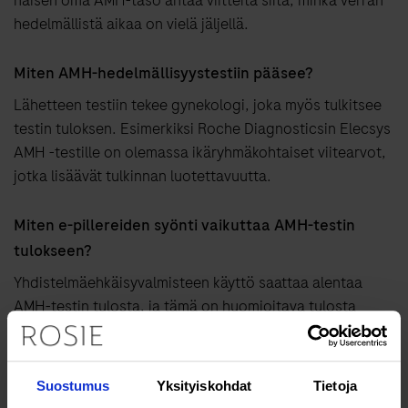
naisen oma AMH-taso antaa viitteitä siitä, minkä verran
hedelmällistä aikaa on vielä jäljellä.
Miten AMH-hedelmällisyystestiin pääsee?
Lähetteen testiin tekee gynekologi, joka myös tulkitsee
testin tuloksen. Esimerkiksi Roche Diagnosticsin Elecsys
AMH -testille on olemassa ikäryhmäkohtaiset viitearvot,
jotka lisäävät tulkinnan luotettavuutta.
Miten e-pillereiden syönti vaikuttaa AMH-testin
tulokseen?
Yhdistelmäehkäisyvalmisteen käyttö saattaa alentaa
AMH-testin tulosta, ja tämä on huomioitava tulosta
arvioitaessa. AMH-pitoisuus kuitenkin palautuu
muutaman kuukauden kuluessa pillereiden käytön
lopettamisen jälkeen.
Suostumus
Yksityiskohdat
Tietoja