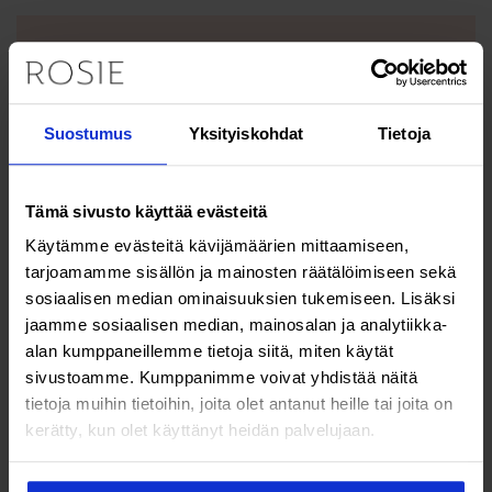
Bloggaaja Mirva Rajala:
”Raudanpuute selitti oudot...
Suostumus
Yksityiskohdat
Tietoja
Naisellakin voi olla puutetta
testosteronista – ky...
Tämä sivusto käyttää evästeitä
Käytämme evästeitä kävijämäärien mittaamiseen,
Ella sairasti klamydiaa kuukausia
tarjoamamme sisällön ja mainosten räätälöimiseen sekä
tietämättään – ”...
sosiaalisen median ominaisuuksien tukemiseen. Lisäksi
jaamme sosiaalisen median, mainosalan ja analytiikka-
alan kumppaneillemme tietoja siitä, miten käytät
Evästeasetukset
sivustoamme. Kumppanimme voivat yhdistää näitä
tietoja muihin tietoihin, joita olet antanut heille tai joita on
kerätty, kun olet käyttänyt heidän palvelujaan.