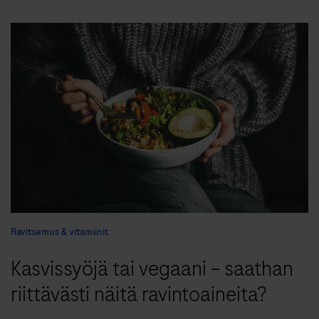
Ravitsemus & vitamiinit
Kasvissyöjä tai vegaani – saathan
riittävästi näitä ravintoaineita?