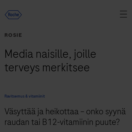
Skip
to
content
ROSIE
Media naisille, joille
terveys merkitsee
Ravitsemus & vitamiinit
Väsyttää ja heikottaa – onko syynä
raudan tai B12-vitamiinin puute?