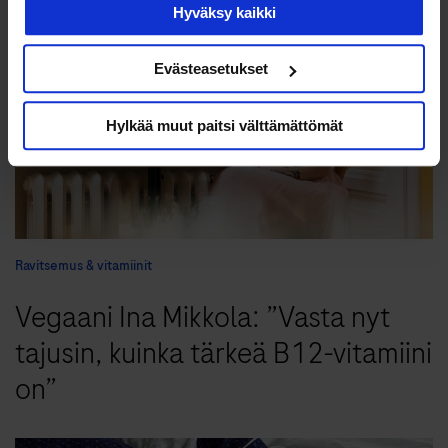
Hyväksy kaikki
Evästeasetukset
Hylkää muut paitsi välttämättömät
Ravitsemus & vitamiinit
Vegaani Ina Mikkola: ”Vasta nyt
tajusin, kuinka tärkeä B12-vitamiini
on”