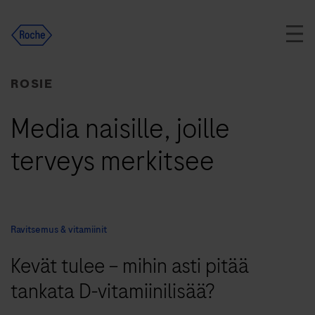
Skip
to
content
ROSIE
Media naisille, joille
terveys merkitsee
Ravitsemus & vitamiinit
Kevät tulee – mihin asti pitää
tankata D-vitamiinilisää?