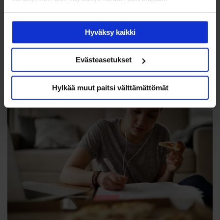
Ravitsemus & vitamiinit
Hyväksy kaikki
Saatko riittävästi B12-vitamiinia?
Testaa itsesi!
Evästeasetukset
Hylkää muut paitsi välttämättömät