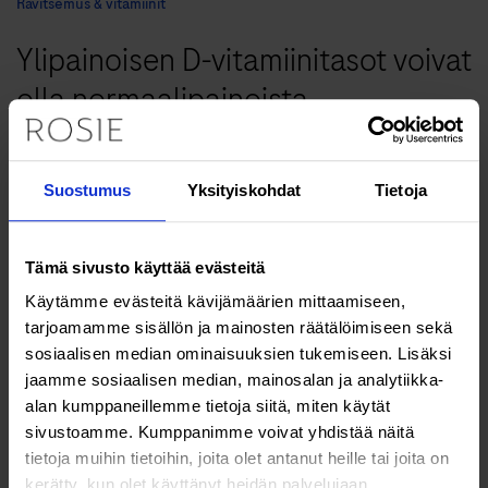
Ravitsemus & vitamiinit
Ylipainoisen D-vitamiinitasot voivat
olla normaalipainoista
matalammat
Suostumus
Yksityiskohdat
Tietoja
Tämä sivusto käyttää evästeitä
Käytämme evästeitä kävijämäärien mittaamiseen,
tarjoamamme sisällön ja mainosten räätälöimiseen sekä
sosiaalisen median ominaisuuksien tukemiseen. Lisäksi
jaamme sosiaalisen median, mainosalan ja analytiikka-
alan kumppaneillemme tietoja siitä, miten käytät
sivustoamme. Kumppanimme voivat yhdistää näitä
tietoja muihin tietoihin, joita olet antanut heille tai joita on
kerätty, kun olet käyttänyt heidän palvelujaan.