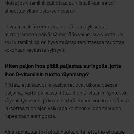
Mutta jos vitamiinilisää ottaa purkista liikaa, se voi
aiheuttaa yliannostuksen vaaran.
D-vitamiinilisää ei koskaan pidä ottaa yli sataa
mikrogrammaa päivässä missään vaiheessa vuotta. Ja
toki vitamiinilisä on hyvä muistaa tarvittaessa tauottaa
kokonaan keväästä syksyyn.
Miten paljon ihoa pitää paljastaa auringolle, jotta
ihon D-vitamiinin tuotto käynnistyy?
Riittää, että kasvot ja käsivarret ovat ulkona ollessa
paljaina. Vartti päivässä riittää ihon D-vitamiinisynteesin
käynnistymiseen, ja kovin herkkäihoinen voi alkukeväästä
jaksottaa tuon ajan vaikkapa kolmeen viiden minuutin
rupeamaan auringossa.
Aina kannattaa toki pitää huolta siitä, että iho ei pääse