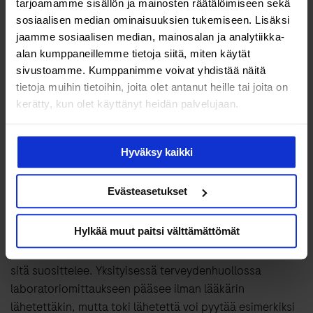
tarjoamamme sisällön ja mainosten räätälöimiseen sekä
sosiaalisen median ominaisuuksien tukemiseen. Lisäksi
Yli 75-vuotiaille suositellaan D-vitamiinivalmisteen
jaamme sosiaalisen median, mainosalan ja analytiikka-
käyttöä annoksella 20 mikrogrammaa päivässä ympäri
alan kumppaneillemme tietoja siitä, miten käytät
vuoden. Toki puolet pienempi annos myös heillä voi
sivustoamme. Kumppanimme voivat yhdistää näitä
riittää, jos ikäihminen käyttää säännöllisesti D-
tietoja muihin tietoihin, joita olet antanut heille tai joita on
vitaminoituja maitovalmisteita ja rasvalevitteitä sekä
kerätty, kun olet käyttänyt heidän palvelujaan.
kalaa – ja ulkoilee valoisaan vuodenaikaan päivittäin.
Kenen kannattaa testauttaa oma D-vitamiinitasonsa
Hyväksy kaikki
labrassa ja milloin?
Evästeasetukset
Jos D-vitamiinin saanti huolestuttaa ja vaivaa mieltä,
mikään ei estä testauttamasta tämän vitamiinin tasoa
Hylkää muut paitsi välttämättömät
laboratoriossa. Perusterveen kannattaa kuitenkin
mittauttaa D-vitamiinitasonsa lähinnä silloin, jos lääkäri
sitä suosittelee. Yksityisessä terveydenhuollossa
laboratoriomittaukseen pääsee ilman lääkärin
lähetettäkin, mutta toki lähetettä voi pyytää esimerkiksi