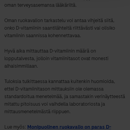
oman terveysasemansa lääkäriltä.
Oman ruokavalion tarkastelu voi antaa vihjeitä siitä,
onko D-vitamiinin saantilähteitä riittävästi vai olisiko
vitamiinin saannissa kohennettavaa.
Hyvä aika mittauttaa D-vitamiinin määrä on
lopputalvesta, jolloin vitamiinitasot ovat monesti
alhaisimmillaan.
Tuloksia tulkittaessa kannattaa kuitenkin huomioida,
ettei D-vitamiinitason mittauksiin ole olemassa
standardoitua menetelmää, ja samastakin verinäytteestä
mitattu pitoisuus voi vaihdella laboratoriosta ja
mittausmenetelmästä riippuen.
Lue myös:
Monipuolinen ruokavalio on paras D-