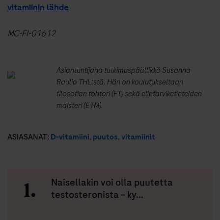
vitamiinin lähde
MC-FI-01612
Asiantuntijana tutkimuspäällikkö Susanna
Raulio THL:stä. Hän on koulutukseltaan
filosofian tohtori (FT) sekä elintarviketieteiden
maisteri (ETM).
ASIASANAT:
D-vitamiini
,
puutos
,
vitamiinit
Naisellakin voi olla puutetta
testosteronista – ky...