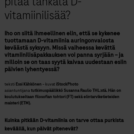
pitää tankata D-
vitamiinilisää?
Iho on siitä ihmeellinen elin, että se kykenee
tuottamaan D-vitamiinia auringonvalosta
keväästä syksyyn. Missä vaiheessa kevättä
vitamiinilisäpakkauksen voi panna syrjään – ja
milloin se on taas syytä kaivaa uudestaan esiin
päivien lyhentyessä?
teksti
Essi Kähkönen
~
kuvat
iStockPhoto
asiantuntijana
tutkimuspäällikkö Susanna Raulio THL:stä. Hän on
koulutukseltaan filosofian tohtori (FT) sekä elintarviketieteiden
maisteri (ETM).
Kuinka pitkään D-vitamiinia on tarve ottaa purkista
keväällä, kun päivät pitenevät?