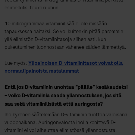
esimerkiksi toukokuuhun.
10 mikrogrammaa vitamiinilisää ei ole missään
tapauksessa haitaksi. Se voi kuitenkin pitää paremmin
yllä elimistön D-vitamiinitasoja siihen asti, kun
pukeutuminen luonnostaan vähenee säiden lämmettyä.
Lue myös:
Ylipainoisen D-vitamiinitasot voivat olla
normaalipainoista matalammat
Entä jos D-vitamiinin unohtaa ”päälle” kesäkaudeksi
– voiko D-vitamiinia saada yliannostuksen, jos sitä
saa sekä vitamiinilisästä että auringosta?
Iho kykenee säätelemään D-vitamiinin tuottoa valoisana
vuodenaikana. Auringonvalosta iholla kehittyvä D-
vitamiini ei voi aiheuttaa elimistössä yliannostusta.