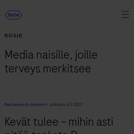
Skip
to
content
ROSIE
Media naisille, joille
terveys merkitsee
Ravitsemus & vitamiinit
•
Julkaistu
6.3.2023
Kevät tulee – mihin asti