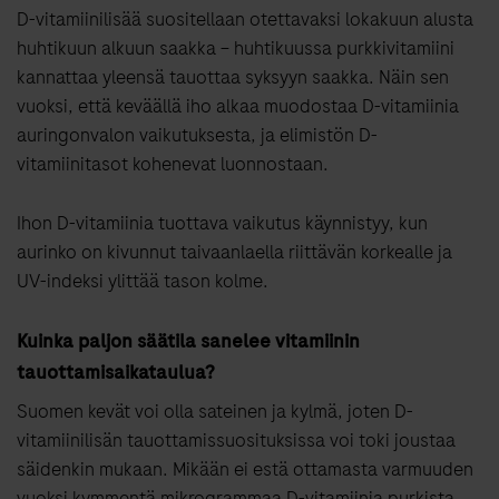
D-vitamiinilisää suositellaan otettavaksi lokakuun alusta
huhtikuun alkuun saakka – huhtikuussa purkkivitamiini
kannattaa yleensä tauottaa syksyyn saakka. Näin sen
vuoksi, että keväällä iho alkaa muodostaa D-vitamiinia
auringonvalon vaikutuksesta, ja elimistön D-
vitamiinitasot kohenevat luonnostaan.
Ihon D-vitamiinia tuottava vaikutus käynnistyy, kun
aurinko on kivunnut taivaanlaella riittävän korkealle ja
UV-indeksi ylittää tason kolme.
Kuinka paljon säätila sanelee vitamiinin
tauottamisaikataulua?
Suomen kevät voi olla sateinen ja kylmä, joten D-
vitamiinilisän tauottamissuosituksissa voi toki joustaa
säidenkin mukaan. Mikään ei estä ottamasta varmuuden
vuoksi kymmentä mikrogrammaa D-vitamiinia purkista