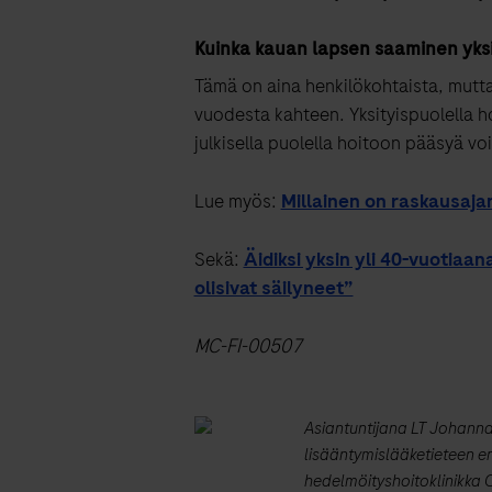
Kuinka kauan lapsen
saaminen
yks
Tämä on aina henkilökohtaista, mutta 
vuodesta kahteen.
Yksityispuolella h
julkisella puolella hoitoon pääsyä 
Lue myös:
Millainen on raskausaja
Sekä:
Äidiksi yksin yli 40-vuotiaan
olisivat säilyneet”
MC-FI-00507
Asiantuntijana LT Johanna 
lisääntymislääketieteen er
hedelmöityshoitoklinikka