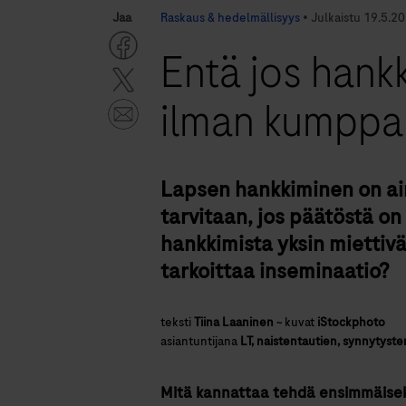
Jaa
Raskaus & hedelmällisyys
•
Julkaistu
19.5.2
Entä jos hankk
ilman kumppa
Lapsen hankkiminen on aina
tarvitaan, jos päätöstä on
hankkimista yksin miettivä
tarkoittaa inseminaatio?
teksti
Tiina Laaninen
~
kuvat
iStockphoto
asiantuntijana
LT, naistentautien, synnytyste
Mitä kannattaa tehdä ensimmäiseks