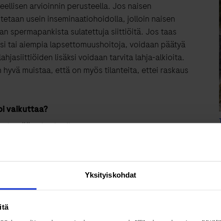
ellisen arvioinnin perusteella. Jos naisen
tetaan usein inseminaatiohoidolla, jolloin naisen
n spermapankista sulatettuja siittiöitä. Jos taas
si tai aiempia lapsettomuushoitoja, voidaan päätyä
jasiittiöiden lisäksi voidaan tarvita lahja-alkioita.
 hyvä muistaa, että on myös tilanteita, ettei raskaus
i vaikuttaa?
ydessään ei voi vaikuttaa,
elliset elämäntavat, normaalipaino
, tupakoimattomuus
olihapon käyttö on hyvä aloittaa viimeistään paria
stä.
Yksityiskohdat
aksi tulon todennäköisyys? Lue gynekologin
itä