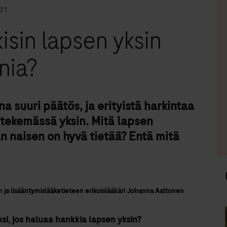
021
isin lapsen yksin
nia?
 suuri päätös, ja erityistä harkintaa
 tekemässä yksin. Mitä lapsen
n naisen on hyvä tietää? Entä mitä
n ja lisääntymislääketieteen erikoislääkäri Johanna Aaltonen
i, jos haluaa hankki
a
lapsen yksin?