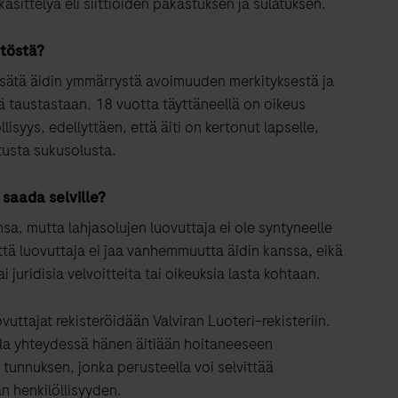
äsittelyä eli siittiöiden pakastu
k
s
en
ja sulatu
k
s
en
.
ytöstä
?
isätä äidin ymmärrystä avoimuuden merkityksestä ja
ää taustastaan. 1
8 vuotta täyttäneellä on oikeus
llisyys
, edellyttäen
, että äiti on
kertonut lapselle,
tusta sukusolusta.
 saa
da
selville?
nsa, mutta lahjasolujen luovuttaja ei ole syntyneelle
 että luovuttaja ei jaa vanhemmuutta äidin kanssa, eikä
ai juridisia velvoitteita tai oikeuksia lasta kohtaan.
ovuttajat rekisteröidään
Valviran
Luoteri
–
rekisteriin.
la yhteydessä hänen äitiään hoitaneeseen
n
tunnuksen, jonka perusteella voi selvittää
n henkilöllisyyden.