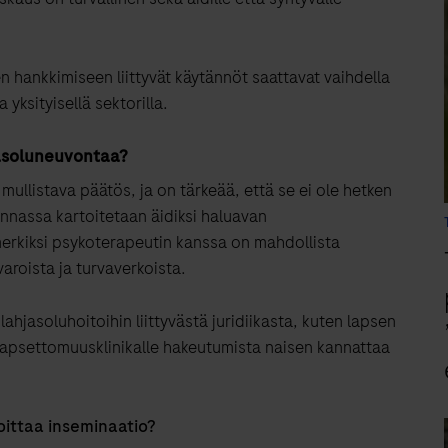
n hankkimiseen liittyvät käytännöt saattavat vaihdella
a yksityisellä sektorilla.
jasoluneuvontaa
?
mullistava päätös
,
ja on tärkeää, että se ei ole hetken
nnassa kartoitetaan
äidiksi haluavan
merkiksi psykoterapeutin
kanssa on mahdollista
aroista ja turvaverkoista.
ahjasoluhoitoihin liittyvästä juridiikasta, kuten lapsen
 lapsettomuusklinikalle hakeutumista naisen kannattaa
oittaa inseminaatio?