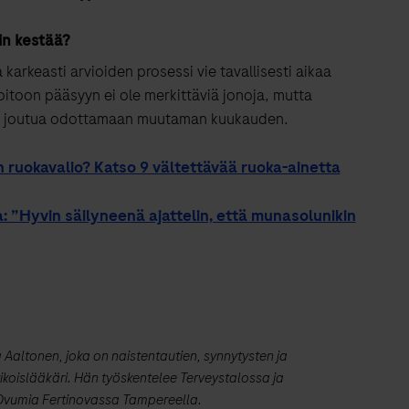
in kestää?
karkeasti arvioiden prosessi vie tavallisesti aikaa
oitoon pääsyyn ei ole merkittäviä jonoja, mutta
voi joutua odottamaan muutaman kuukauden.
n ruokavalio? Katso 9 vältettävää ruoka-ainetta
a: ”Hyvin säilyneenä ajattelin, että munasolunikin
Aaltonen, joka on naistentautien, synnytysten ja
ikoislääkäri. Hän työskentelee Terveystalossa ja
 Ovumia Fertinovassa Tampereella.