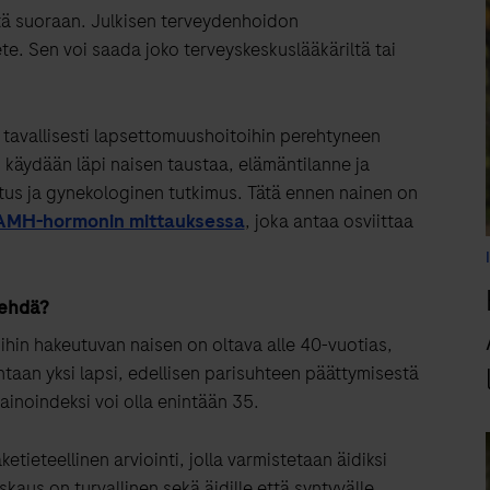
eyttä suoraan. Julkisen terveydenhoidon
ete. Sen voi saada joko terveyskeskuslääkäriltä tai
 tavallisesti lapsettomuushoitoihin perehtyneen
n käydään läpi naisen taustaa, elämäntilanne ja
us ja gynekologinen tutkimus. Tätä ennen nainen on
AMH-hormonin mittauksessa
, joka antaa osviittaa
tehdä
?
ihin hakeutuvan naisen on oltava alle 40-vuotias,
taan yksi lapsi
, edellisen parisuhteen päättymisestä
ainoindeksi voi olla enintään 35.
etieteellinen arviointi, jolla varmistetaan äidiksi
skaus on turvallinen sekä äidille että syntyvälle