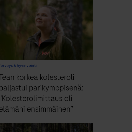
Terveys & hyvinvointi
Tean korkea kolesteroli
paljastui parikymppisenä:
”Kolesterolimittaus oli
elämäni ensimmäinen”