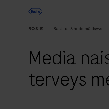
Skip
to
content
ROSIE
Raskaus & hedelmällisyys
Media naisi
terveys m