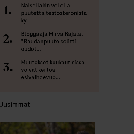
Naisellakin voi olla
puutetta testosteronista –
ky...
Bloggaaja Mirva Rajala:
”Raudanpuute selitti
oudot...
Muutokset kuukautisissa
voivat kertoa
esivaihdevuo...
Uusimmat