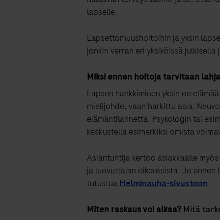
lapselle.
Lapsettomuushoitoihin ja yksin lapse
jonkin verran eri yksiköissä julkisella j
Miksi ennen hoitoja ta
rvitaan lah
Lapsen hankkiminen yksin on elämää 
mielijohde, vaan harkittu asia.
Neuvo
elämäntilan
netta
.
Psykologin tai esi
keskustella esimerkiksi omista voimav
Asiantuntija
kertoo asiakkaalle myös l
ja luovuttajan oikeuksista. Jo ennen
tutustua
Helminauha-sivustoon
.
Miten
raskaus voi alkaa
?
Mitä tark