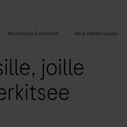
Ravitsemus & vitamiinit
Ikä & vaihdevuodet
lle, joille
erkitsee