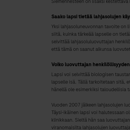
Siemennesteen on lisäksi kestettävä k
Saako lapsi tietää
lahjasolu
jen kä
Yksi lahjasoluneuvonnan tavoite on l
siitä, kuinka tärkeää lapselle on tiet
selvittää lahjasoluluovuttajan
henkilö
että
tämä
on saanut alkunsa luovute
Voiko luovuttajan
henkilöllisyyden
Lapsi voi selvittää biologisen tausta
lapselle isä. Tällä tarkoitetaan sitä,
hänellä ole esimerkiksi taloudellisia t
Vuoden 2007 jälkeen lahjasolujen
lu
Täysi-ikäinen lapsi voi
halutessaan
ol
klinikkaan
.
Sieltä hän
saa luovuttaja
viranomaisilta lahjasolujen
luovuttaja