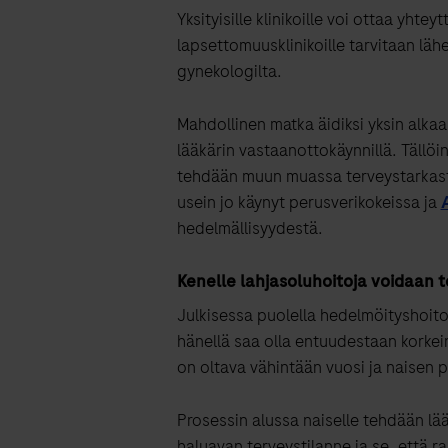
Yksityisille klinikoille voi ottaa yht
lapsettomuusklinikoille tarvitaan läh
gynekologilta.
Mahdollinen matka äidiksi yksin
alkaa
lääkärin vastaanottokäynnillä. Tällöi
tehdään muun muassa terveystarkast
usein jo käynyt perusverikokeissa ja
hedelmällisyydestä.
Kenelle lahjasoluhoitoja voidaan 
Julkisessa puolella hedelmöityshoito
hänellä saa olla entuudestaan korkein
on oltava vähintään vuosi
ja
naisen
p
Prosessin alussa naiselle tehdään lääk
haluavan terveystilanne ja se, että ra