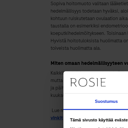
Sopiva hoitomuoto valitaan lääketiete
hedelmällisyys todetaan hyväksi, aloi
kohtuun ruiskutetaan ovulaation aikaa
taustalla on esimerkiksi endometrioo
koeputkihedelmöitykseen. Toisinaan lah
Hyvistä hoitotuloksista huolimatta on
toiveista huolimatta ala.
Miten omaan hedelmällisyyteen vo
Kaikkiin asioihin omassa hedelmällisy
mutta
hedelmällisyyttä
tukevat terve
ja
päihteettömyys.
D-vitamiinin ja fo
kuukautta ennen raskauden yrittämi
Suostumus
Lue myös:
Miten maksimoida raska
vinkit
Tämä sivusto käyttää eväste