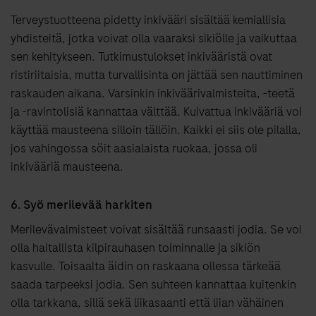
Terveystuotteena pidetty inkivääri sisältää kemiallisia
yhdisteitä, jotka voivat olla vaaraksi sikiölle ja vaikuttaa
sen kehitykseen. Tutkimustulokset inkivääristä ovat
ristiriitaisia, mutta turvallisinta on jättää sen nauttiminen
raskauden aikana. Varsinkin inkiväärivalmisteita, -teetä
ja -ravintolisiä kannattaa välttää. Kuivattua inkivääriä voi
käyttää mausteena silloin tällöin. Kaikki ei siis ole pilalla,
jos vahingossa söit aasialaista ruokaa, jossa oli
inkivääriä mausteena.
6. Syö merilevää harkiten
Merilevävalmisteet voivat sisältää runsaasti jodia. Se voi
olla haitallista kilpirauhasen toiminnalle ja sikiön
kasvulle. Toisaalta äidin on raskaana ollessa tärkeää
saada tarpeeksi jodia. Sen suhteen kannattaa kuitenkin
olla tarkkana, sillä sekä liikasaanti että liian vähäinen