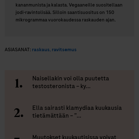
kananmunista ja kalasta. Vegaaneille suositellaan
jodi-ravintolisää. Silloin saantisuositus on 150
mikrogrammaa vuorokaudessa raskauden ajan.
ASIASANAT:
raskaus
,
ravitsemus
Naisellakin voi olla puutetta
testosteronista – ky...
Ella sairasti klamydiaa kuukausia
tietämättään – ”...
Muutokset kuukautisissa voivat