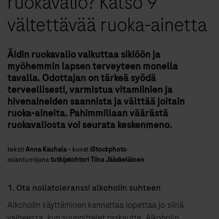
ruokavalio? Katso 9
vältettävää ruoka-ainetta
Äidin ruokavalio vaikuttaa sikiöön ja
myöhemmin lapsen terveyteen monella
tavalla. Odottajan on tärkeä syödä
terveellisesti, varmistua vitamiinien ja
hivenaineiden saannista ja välttää joitain
ruoka-aineita. Pahimmillaan väärästä
ruokavaliosta voi seurata keskenmeno.
teksti
Anna Kauhala
~
kuvat
iStockphoto
asiantuntijana
tutkijatohtori Tiina Jääskeläinen
1. Ota nollatoleranssi alkoholin suhteen
Alkoholin käyttäminen kannattaa lopettaa jo siinä
vaiheessa, kun suunnittelet raskautta. Alkoholin