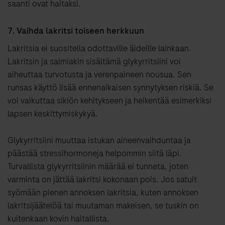
saanti ovat haitaksi.
7. Vaihda lakritsi toiseen herkkuun
Lakritsia ei suositella odottaville äideille lainkaan.
Lakritsin ja salmiakin sisältämä glykyrritsiini voi
aiheuttaa turvotusta ja verenpaineen nousua. Sen
runsas käyttö lisää ennenaikaisen synnytyksen riskiä. Se
voi vaikuttaa sikiön kehitykseen ja heikentää esimerkiksi
lapsen keskittymiskykyä.
Glykyrritsiini muuttaa istukan aineenvaihduntaa ja
päästää stressihormoneja helpommin siitä läpi.
Turvallista glykyrritsiinin määrää ei tunneta, joten
varminta on jättää lakritsi kokonaan pois. Jos satuit
syömään pienen annoksen lakritsia, kuten annoksen
lakritsijäätelöä tai muutaman makeisen, se tuskin on
kuitenkaan kovin haitallista.