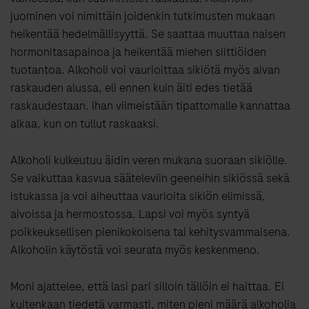
juominen voi nimittäin joidenkin tutkimusten mukaan
heikentää hedelmällisyyttä. Se saattaa muuttaa naisen
hormonitasapainoa ja heikentää miehen siittiöiden
tuotantoa. Alkoholi voi vaurioittaa sikiötä myös aivan
raskauden alussa, eli ennen kuin äiti edes tietää
raskaudestaan. Ihan viimeistään tipattomalle kannattaa
alkaa, kun on tullut raskaaksi.
Alkoholi kulkeutuu äidin veren mukana suoraan sikiölle.
Se vaikuttaa kasvua sääteleviin geeneihin sikiössä sekä
istukassa ja voi aiheuttaa vaurioita sikiön elimissä,
aivoissa ja hermostossa. Lapsi voi myös syntyä
poikkeuksellisen pienikokoisena tai kehitysvammaisena.
Alkoholin käytöstä voi seurata myös keskenmeno.
Moni ajattelee, että lasi pari silloin tällöin ei haittaa. Ei
kuitenkaan tiedetä varmasti, miten pieni määrä alkoholia