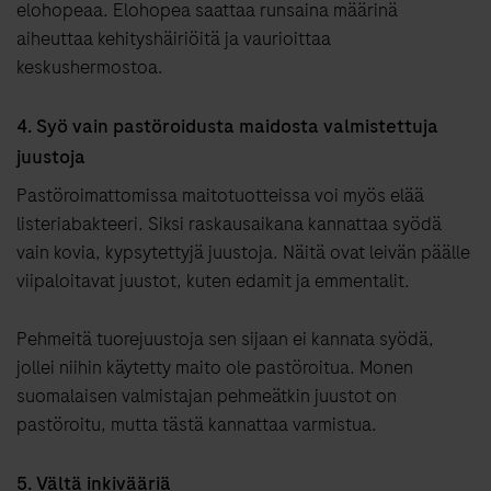
elohopeaa. Elohopea saattaa runsaina määrinä
aiheuttaa kehityshäiriöitä ja vaurioittaa
keskushermostoa.
4. Syö vain pastöroidusta maidosta valmistettuja
juustoja
Pastöroimattomissa maitotuotteissa voi myös elää
listeriabakteeri. Siksi raskausaikana kannattaa syödä
vain kovia, kypsytettyjä juustoja. Näitä ovat leivän päälle
viipaloitavat juustot, kuten edamit ja emmentalit.
Pehmeitä tuorejuustoja sen sijaan ei kannata syödä,
jollei niihin käytetty maito ole pastöroitua. Monen
suomalaisen valmistajan pehmeätkin juustot on
pastöroitu, mutta tästä kannattaa varmistua.
5. Vältä inkivääriä