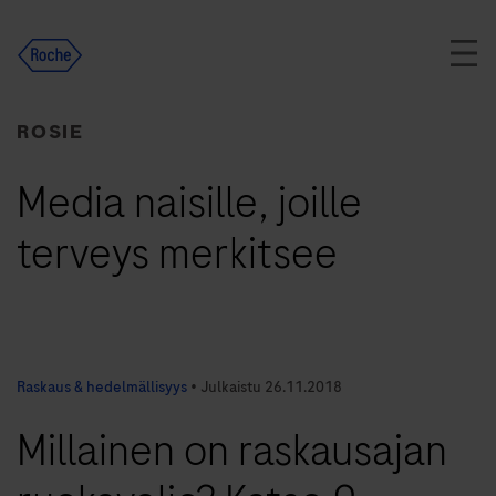
Skip
to
content
ROSIE
Media naisille, joille
terveys merkitsee
Raskaus & hedelmällisyys
•
Julkaistu
26.11.2018
Millainen on raskausajan