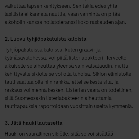
vaikuttaa lapsen kehitykseen. Sen takia edes yhtä
lasillista ei kannata nauttia, vaan varminta on pitää
alkoholin kanssa nollatoleranssi koko raskauden ajan.
2. Luovu tyhjiöpakatuista kaloista
Tyhjiöpakatuissa kaloissa, kuten graavi- ja
kylmäsavulohessa, voi piillä listeriabakteeri. Terveelle
aikuiselle se aiheuttaa yleensä vain vatsataudin, mutta
kehittyvälle sikiölle se voi olla tuhoisa. Sikiön elimistölle
tauti saattaa olla niin rankka, ettei se kestä sitä, ja
raskaus voi mennä kesken. Listerian vaara on todellinen,
sillä Suomessakin listeriabakteerin aiheuttamia
tautitapauksia raportoidaan vuosittain useita kymmeniä.
3. Jätä hauki lautaselta
Hauki on vaarallinen sikiölle, sillä se voi sisältää