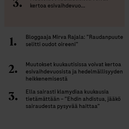
kertoa esivaihdevuo...
Bloggaaja Mirva Rajala: ”Raudanpuute
selitti oudot oireeni”
Muutokset kuukautisissa voivat kertoa
esivaihdevuosista ja hedelmällisyyden
heikkenemisestä
Ella sairasti klamydiaa kuukausia
tietämättään – ”Ehdin ahdistua, jääkö
sairaudesta pysyvää haittaa”