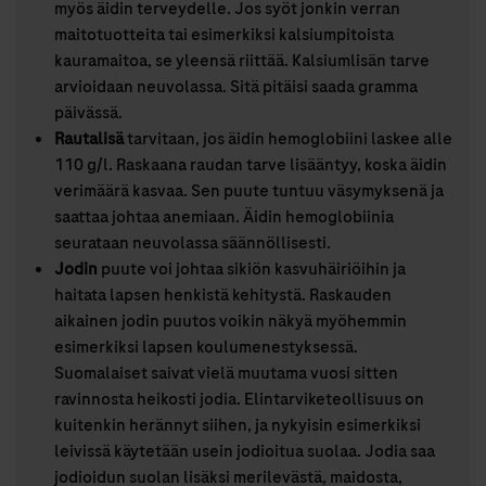
myös äidin terveydelle. Jos syöt jonkin verran
maitotuotteita tai esimerkiksi kalsiumpitoista
kauramaitoa, se yleensä riittää. Kalsiumlisän tarve
arvioidaan neuvolassa. Sitä pitäisi saada gramma
päivässä.
Rautalisä
tarvitaan, jos äidin hemoglobiini laskee alle
110 g/l. Raskaana raudan tarve lisääntyy, koska äidin
verimäärä kasvaa. Sen puute tuntuu väsymyksenä ja
saattaa johtaa anemiaan. Äidin hemoglobiinia
seurataan neuvolassa säännöllisesti.
Jodin
puute voi johtaa sikiön kasvuhäiriöihin ja
haitata lapsen henkistä kehitystä. Raskauden
aikainen jodin puutos voikin näkyä myöhemmin
esimerkiksi lapsen koulumenestyksessä.
Suomalaiset saivat vielä muutama vuosi sitten
ravinnosta heikosti jodia. Elintarviketeollisuus on
kuitenkin herännyt siihen, ja nykyisin esimerkiksi
leivissä käytetään usein jodioitua suolaa. Jodia saa
jodioidun suolan lisäksi merilevästä, maidosta,