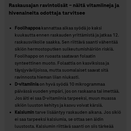
Raskausajan ravintolisät – näitä vitamiineja ja
hivenaineita odottaja tarvitsee
Foolihappoa
kannattaa alkaa syödä jo kaksi
kuukautta ennen raskauden yrittämistä ja jatkaa 12.
raskausviikolle saakka. Sen riittävä saanti vähentää
sikiön hermostoputken sulkeutumishäiriön riskiä.
Foolihappo on ruoasta saatavan folaatin
synteettinen muoto. Folaattia on kasviksissa ja
täysjyväviljoissa, mutta suomalaiset saavat sitä
ravinnosta hieman liian niukasti.
D-vitamiinia
on hyvä syödä 10 mikrogrammaa
päivässä vuoden ympäri, jos on raskaana tai imettää.
Jos äiti ei saa D-vitamiinia tarpeeksi, muun muassa
sikiön luuston kehitys ja kasvu voivat kärsiä.
Kalsiumin
tarve lisääntyy raskauden aikana. Jos sikiö
ei saa tarpeeksi kalsiumia, se ottaa sen äidin
luustosta. Kalsiumin riittävä saanti on siis tärkeää