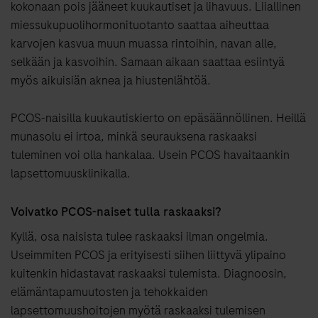
kokonaan pois jääneet kuukautiset ja lihavuus. Liiallinen
miessukupuolihormonituotanto saattaa aiheuttaa
karvojen kasvua muun muassa rintoihin, navan alle,
selkään ja kasvoihin. Samaan aikaan saattaa esiintyä
myös aikuisiän aknea ja hiustenlähtöä.
PCOS-naisilla kuukautiskierto on epäsäännöllinen. Heillä
munasolu ei irtoa, minkä seurauksena raskaaksi
tuleminen voi olla hankalaa. Usein PCOS havaitaankin
lapsettomuusklinikalla.
Voivatko PCOS-naiset tulla raskaaksi?
Kyllä, osa naisista tulee raskaaksi ilman ongelmia.
Useimmiten PCOS ja erityisesti siihen liittyvä ylipaino
kuitenkin hidastavat raskaaksi tulemista. Diagnoosin,
elämäntapamuutosten ja tehokkaiden
lapsettomuushoitojen myötä raskaaksi tulemisen