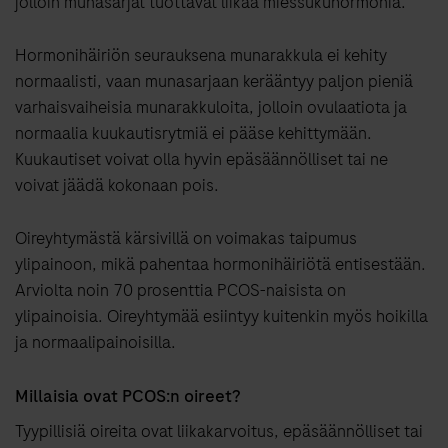
jolloin munasarjat tuottavat liikaa miessukuhormonia.
Hormonihäiriön seurauksena munarakkula ei kehity
normaalisti, vaan munasarjaan kerääntyy paljon pieniä
varhaisvaiheisia munarakkuloita, jolloin ovulaatiota ja
normaalia kuukautisrytmiä ei pääse kehittymään.
Kuukautiset voivat olla hyvin epäsäännölliset tai ne
voivat jäädä kokonaan pois.
Oireyhtymästä kärsivillä on voimakas taipumus
ylipainoon, mikä pahentaa hormonihäiriötä entisestään.
Arviolta noin 70 prosenttia PCOS-naisista on
ylipainoisia. Oireyhtymää esiintyy kuitenkin myös hoikilla
ja normaalipainoisilla.
Millaisia ovat PCOS:n oireet?
Tyypillisiä oireita ovat liikakarvoitus, epäsäännölliset tai