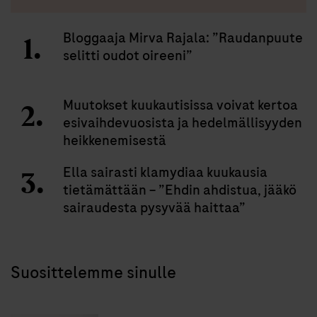
Bloggaaja Mirva Rajala: ”Raudanpuute
selitti oudot oireeni”
Muutokset kuukautisissa voivat kertoa
esivaihdevuosista ja hedelmällisyyden
heikkenemisestä
Ella sairasti klamydiaa kuukausia
tietämättään – ”Ehdin ahdistua, jääkö
sairaudesta pysyvää haittaa”
Suosittelemme sinulle