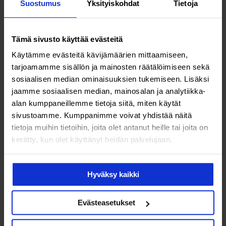
Suostumus
Yksityiskohdat
Tietoja
kuukautiset voivat olla epäsäännölliset vielä pari vuotta
niiden alkamisen jälkeen. Lisäksi monirakkulaisten
munasarjojen toteaminen nuorilla on haastavaa.
Tämä sivusto käyttää evästeitä
Käytämme evästeitä kävijämäärien mittaamiseen,
Mikä merkitys AMH-testillä on oireyhtymän
tarjoamamme sisällön ja mainosten räätälöimiseen sekä
diagnosoinnissa?
sosiaalisen median ominaisuuksien tukemiseen. Lisäksi
Verinäytteestä tehtävän
AMH-testin
avulla voidaan
jaamme sosiaalisen median, mainosalan ja analytiikka-
arvioida munasarjojen kapasiteettia tuottaa munasoluja.
alan kumppaneillemme tietoja siitä, miten käytät
Testi selvittää naisen pienten, varhaisten
sivustoamme. Kumppanimme voivat yhdistää näitä
tietoja muihin tietoihin, joita olet antanut heille tai joita on
munarakkuloiden tuottaman anti-Müller-nimisen
kerätty, kun olet käyttänyt heidän palvelujaan.
hormonin pitoisuutta veressä. Toistaiseksi
kansainvälinen Käypä hoito -suositus ei suosittele
käyttämään AMH-testiä PCOS:n diagnosoinnissa.
Hyväksy kaikki
Tulevaisuudessa tarkoituksena kuitenkin on, että testi voi
korvata tai olla vaihtoehtoinen ultraäänitutkimukselle.
Evästeasetukset
Miten oireyhtymää hoidetaan?