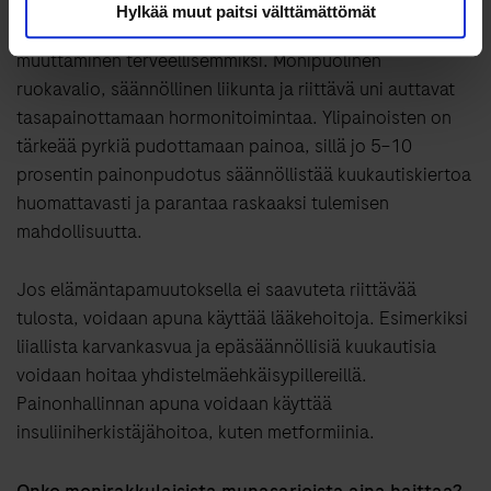
Hylkää muut paitsi välttämättömät
Tärkein PCOS:n hoitomuoto on elämäntapojen
muuttaminen terveellisemmiksi. Monipuolinen
ruokavalio, säännöllinen liikunta ja riittävä uni auttavat
tasapainottamaan hormonitoimintaa. Ylipainoisten on
tärkeää pyrkiä pudottamaan painoa, sillä jo 5–10
prosentin painonpudotus säännöllistää kuukautiskiertoa
huomattavasti ja parantaa raskaaksi tulemisen
mahdollisuutta.
Jos elämäntapamuutoksella ei saavuteta riittävää
tulosta, voidaan apuna käyttää lääkehoitoja. Esimerkiksi
liiallista karvankasvua ja epäsäännöllisiä kuukautisia
voidaan hoitaa yhdistelmäehkäisypillereillä.
Painonhallinnan apuna voidaan käyttää
insuliiniherkistäjähoitoa, kuten metformiinia.
Onko monirakkulaisista munasarjoista aina haittaa?