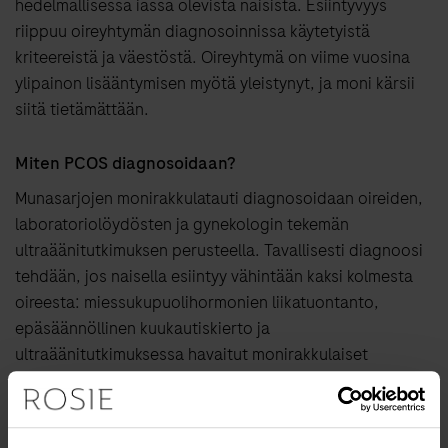
hedelmällisessä iässä olevista naisista. Esiintyvyys
riippuu oireyhtymän diagnosoinnissa käytetyistä
kriteereistä ja väestöstä. Oireyhtymä on viime vuosina
ylipainon lisääntymisen myötä yleistynyt, ja moni kärsii
siitä tietämättään.
Miten PCOS diagnosoidaan?
Munasarjojen monirakkulatauti diagnosoidaan oireiden,
laboratoriolöydösten ja gynekologin tekemän
ultraäänitutkimuksen perusteella. Tavallisesti diagnoosi
tehdään, jos naisella esiintyy vähintään kaksi kolmesta
oireesta: miessukupuolihormonien liikatuontanto,
epäsäännöllinen kuukautiskierto ja
ultraäänitutkimuksessa havaitut monirakkulaiset
munasarjat.
Nuorille tytöille diagnoosia ei ole hyvä tehdä, sillä