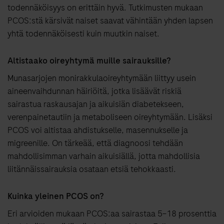
todennäköisyys on erittäin hyvä. Tutkimusten mukaan
PCOS:stä kärsivät naiset saavat vähintään yhden lapsen
yhtä todennäköisesti kuin muutkin naiset.
Altistaako oireyhtymä muille sairauksille?
Munasarjojen monirakkulaoireyhtymään liittyy usein
aineenvaihdunnan häiriöitä, jotka lisäävät riskiä
sairastua raskausajan ja aikuisiän diabetekseen,
verenpainetautiin ja metaboliseen oireyhtymään. Lisäksi
PCOS voi altistaa ahdistukselle, masennukselle ja
migreenille. On tärkeää, että diagnoosi tehdään
mahdollisimman varhain aikuisiällä, jotta mahdollisia
liitännäissairauksia osataan etsiä tehokkaasti.
Kuinka yleinen PCOS on?
Eri arvioiden mukaan PCOS:aa sairastaa 5–18 prosenttia