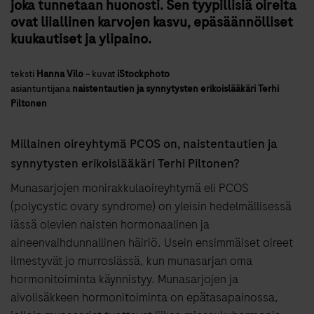
joka tunnetaan huonosti. Sen tyypillisiä oireita
ovat liiallinen karvojen kasvu, epäsäännölliset
kuukautiset ja ylipaino.
teksti
Hanna Vilo
~
kuvat
iStockphoto
asiantuntijana
naistentautien ja synnytysten erikoislääkäri Terhi
Piltonen
Millainen oireyhtymä PCOS on, naisten­tautien ja
synnytysten erikois­lääkäri Terhi Piltonen?
Munasarjojen monirakkulaoireyhtymä eli PCOS
(polycystic ovary syndrome) on yleisin hedelmällisessä
iässä olevien naisten hormonaalinen ja
aineenvaihdunnallinen häiriö. Usein ensimmäiset oireet
ilmestyvät jo murrosiässä, kun munasarjan oma
hormonitoiminta käynnistyy. Munasarjojen ja
aivolisäkkeen hormonitoiminta on epätasapainossa,