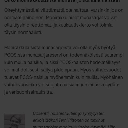
Oireyhtymästä ei välttämättä ole haittaa, varsinkin jos on
normaalipainoinen. Monirakkulaiset munasarjat voivat
olla täysin oireettomat, ja kuukautiskierto voi toimia
täysin normaalisti.
Monirakkulaisista munasarjoista voi olla myös hyötyä.
PCOS:ssa munasarjareservi on todennäköisesti suurempi
kuin muilla naisilla, ja siksi PCOS-naisten hedelmällisyys
voi mahdollisesti säilyä pidempään. Myös vaihdevuodet
tulevat PCOS-naisilla myöhemmin kuin muilla. Myöhäinen
vaihdevuosi-ikä voi suojata naisia muun muassa sydän-
ja verisuonisairauksilta.
Dosentti, naistentautien ja synnytysten
erikoislääkäri Terhi Piltonen on tutkinut
munasarjojen monirakkulaoireyhtymää. Hän