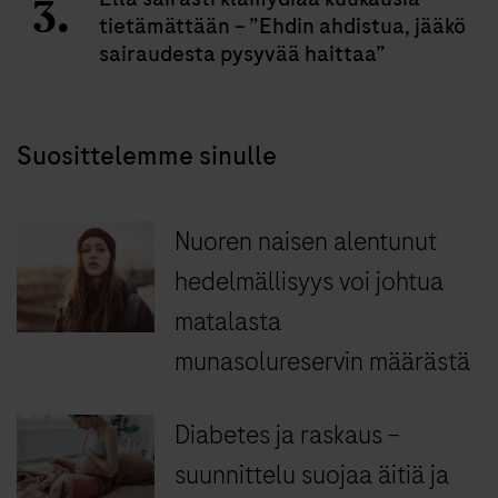
tietämättään – ”Ehdin ahdistua, jääkö
sairaudesta pysyvää haittaa”
Suosittelemme sinulle
Nuoren naisen alentunut
hedelmällisyys voi johtua
matalasta
munasolureservin määrästä
Diabetes ja raskaus –
suunnittelu suojaa äitiä ja