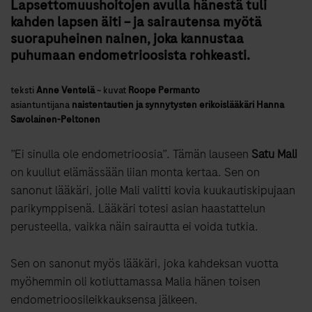
Lapsettomuushoitojen avulla hänestä tuli
kahden lapsen äiti – ja sairautensa myötä
suorapuheinen nainen, joka kannustaa
puhumaan endometrioosista rohkeasti.
teksti
Anne Ventelä
~
kuvat
Roope Permanto
asiantuntijana
naistentautien ja synnytysten erikoislääkäri Hanna
Savolainen-Peltonen
”Ei sinulla ole endometrioosia”. Tämän lauseen
Satu Mali
on kuullut elämässään liian monta kertaa. Sen on
sanonut lääkäri, jolle Mali valitti kovia kuukautiskipujaan
parikymppisenä. Lääkäri totesi asian haastattelun
perusteella, vaikka näin sairautta ei voida tutkia.
Sen on sanonut myös lääkäri, joka kahdeksan vuotta
myöhemmin oli kotiuttamassa Malia hänen toisen
endometrioosileikkauksensa jälkeen.