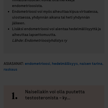
hiivatulehdukset voivat olla merkkejä
endometrioosista.
Endometrioosi voi myös aiheuttaa kipua virtsatessa,
ulostaessa, yhdynnän aikana tai heti yhdynnän
jälkeen.
Lisäksi endometrioosi voi alentaa hedelmällisyyttä ja
aiheuttaa lapsettomuutta.
Lähde: Endometrioosiyhdistys ry
ASIASANAT:
endometrioosi
,
hedelmällisyys
,
naisen tarina
,
raskaus
Naisellakin voi olla puutetta
testosteronista – ky...