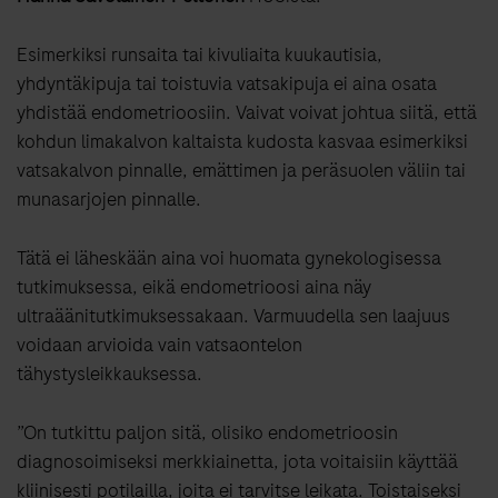
Esimerkiksi runsaita tai kivuliaita kuukautisia,
yhdyntäkipuja tai toistuvia vatsakipuja ei aina osata
yhdistää endometrioosiin. Vaivat voivat johtua siitä, että
kohdun limakalvon kaltaista kudosta kasvaa esimerkiksi
vatsakalvon pinnalle, emättimen ja peräsuolen väliin tai
munasarjojen pinnalle.
Tätä ei läheskään aina voi huomata gynekologisessa
tutkimuksessa, eikä endometrioosi aina näy
ultraäänitutkimuksessakaan. Varmuudella sen laajuus
voidaan arvioida vain vatsaontelon
tähystysleikkauksessa.
”On tutkittu paljon sitä, olisiko endometrioosin
diagnosoimiseksi merkkiainetta, jota voitaisiin käyttää
kliinisesti potilailla, joita ei tarvitse leikata. Toistaiseksi