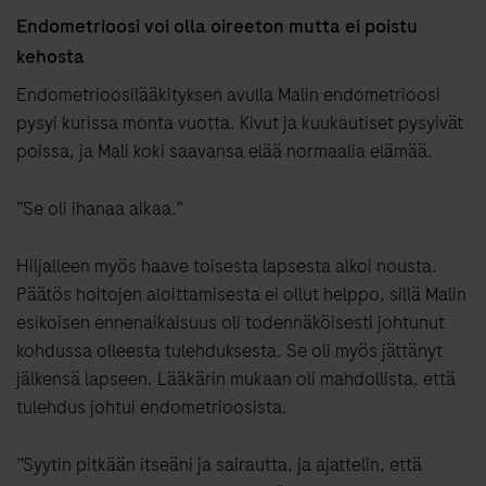
Endometrioosi voi olla oireeton mutta ei poistu
kehosta
Endometrioosilääkityksen avulla Malin endometrioosi
pysyi kurissa monta vuotta. Kivut ja kuukautiset pysyivät
poissa, ja Mali koki saavansa elää normaalia elämää.
”Se oli ihanaa aikaa.”
Hiljalleen myös haave toisesta lapsesta alkoi nousta.
Päätös hoitojen aloittamisesta ei ollut helppo, sillä Malin
esikoisen ennenaikaisuus oli todennäköisesti johtunut
kohdussa olleesta tulehduksesta. Se oli myös jättänyt
jälkensä lapseen. Lääkärin mukaan oli mahdollista, että
tulehdus johtui endometrioosista.
”Syytin pitkään itseäni ja sairautta, ja ajattelin, että