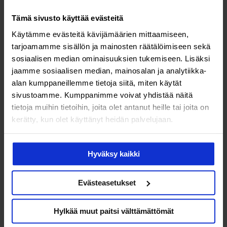
Myös endometrioosin vaikeusaste vaikuttaa hoitolinjaan.
Tämä sivusto käyttää evästeitä
Lievässä endometrioosissa lapsettomuushoidot
Käytämme evästeitä kävijämäärien mittaamiseen,
saatetaan aloittaa ilman leikkausta, mutta
tarjoamamme sisällön ja mainosten räätälöimiseen sekä
hankalammassa tapauksessa hoitojen alkuun voidaan
sosiaalisen median ominaisuuksien tukemiseen. Lisäksi
harkita laparoskopiaa eli vatsaontelotähystystä.
jaamme sosiaalisen median, mainosalan ja analytiikka-
alan kumppaneillemme tietoja siitä, miten käytät
sivustoamme. Kumppanimme voivat yhdistää näitä
Hoidot voidaan aloittaa ovulaatioinduktiohoidolla,
tietoja muihin tietoihin, joita olet antanut heille tai joita on
johon yleensä liitetään inseminaatio eli keinosiemennys.
kerätty, kun olet käyttänyt heidän palvelujaan.
Mutta jos endometrioosi on vaikea-asteinen,
lapsettomuus on kestänyt useamman vuoden tai jos
nainen on lähemmäs 40-vuotias, edetään useimmiten
Hyväksy kaikki
suoraan koeputkihedelmöitykseen.
Evästeasetukset
Koska Malin endometrioosi oli vaikeaa laatua, pääsi
hänkin jo parikymppisenä suoraan
Hylkää muut paitsi välttämättömät
koeputkihedelmöitykseen eli IVF-hoitoihin.