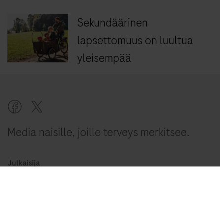
Sekundäärinen
lapsettomuus on luultua
yleisempää
Media naisille, joille terveys merkitsee.
Julkaisija
Roche Diagnostics Oy
Toteutus
Otavamedia Oma