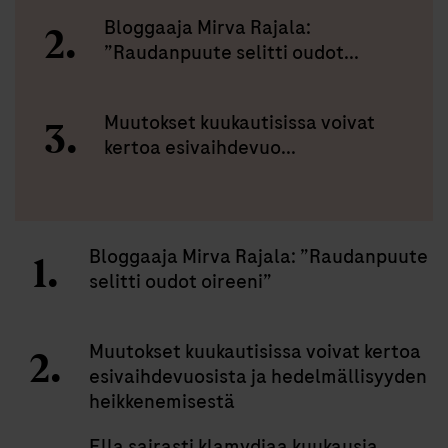
Bloggaaja Mirva Rajala:
”Raudanpuute selitti oudot...
Muutokset kuukautisissa voivat
kertoa esivaihdevuo...
Bloggaaja Mirva Rajala: ”Raudanpuute
selitti oudot oireeni”
Muutokset kuukautisissa voivat kertoa
esivaihdevuosista ja hedelmällisyyden
heikkenemisestä
Ella sairasti klamydiaa kuukausia