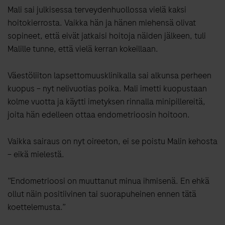
Mali sai julkisessa terveydenhuollossa vielä kaksi
hoitokierrosta. Vaikka hän ja hänen miehensä olivat
sopineet, että eivät jatkaisi hoitoja näiden jälkeen, tuli
Malille tunne, että vielä kerran kokeillaan.
Väestöliiton lapsettomuusklinikalla sai alkunsa perheen
kuopus – nyt nelivuotias poika. Mali imetti kuopustaan
kolme vuotta ja käytti imetyksen rinnalla minipillereitä,
joita hän edelleen ottaa endometrioosin hoitoon.
Vaikka sairaus on nyt oireeton, ei se poistu Malin kehosta
– eikä mielestä.
”Endometrioosi on muuttanut minua ihmisenä. En ehkä
ollut näin positiivinen tai suorapuheinen ennen tätä
koettelemusta.”