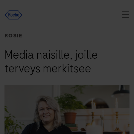
Skip
to
content
ROSIE
Media naisille, joille
terveys merkitsee