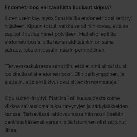
Endometrioosi vai tavallista kuukautiskipua?
Kuten usein käy, myös Satu Malilla endometrioosi kehittyi
hiljalleen. Kipuun tottui, vaikka se oli niin kovaa, että se
saattoi tiputtaa hänet polvilleen. Mali alkoi epäillä
endometrioosia, sillä hänen äidilläänkin on sama
sairaus, joka on jossain määrin perinnöllinen.
”Terveyskeskuksessa sanottiin, että et sinä siinä istuisi,
jos sinulla olisi endometrioosi. Olin parikymppinen, ja
ajattelin, että ehkä kivut ovat sittenkin normaaleja.”
Kipu kuitenkin yltyi. Pian Mali oli kuukaudesta kolme
viikkoa sairauslomalla kauratyynyjen ja särkylääkkeiden
kanssa. Tärisevässä raitiovaunussa hän nosti itseään
penkistä käsiensä varaan, sillä istuminen olisi sattunut
liikaa.