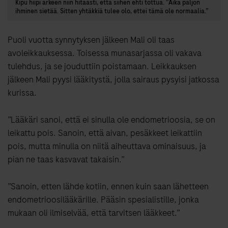
Kipu hiipi arkeen niin hitaasti, että siihen ehti tottua. ”Aika paljon
ihminen sietää. Sitten yhtäkkiä tulee olo, ettei tämä ole normaalia.”
Puoli vuotta synnytyksen jälkeen Mali oli taas
avoleikkauksessa. Toisessa munasarjassa oli vakava
tulehdus, ja se jouduttiin poistamaan. Leikkauksen
jälkeen Mali pyysi lääkitystä, jolla sairaus pysyisi jatkossa
kurissa.
”Lääkäri sanoi, että ei sinulla ole endometrioosia, se on
leikattu pois. Sanoin, että aivan, pesäkkeet leikattiin
pois, mutta minulla on niitä aiheuttava ominaisuus, ja
pian ne taas kasvavat takaisin.”
”Sanoin, etten lähde kotiin, ennen kuin saan lähetteen
endometrioosilääkärille. Pääsin spesialistille, jonka
mukaan oli ilmiselvää, että tarvitsen lääkkeet.”