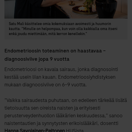
Satu Mali käsittelee omia kokemuksiaan avoimesti ja huumorin
kautta. ”Minulle on helpompaa, kun voin olla kaikkialla oma itseni
enkä joudu miettimään, mitä kerron kenellekin.”
Endometrioosin toteaminen on haastavaa –
diagnoosiviive jopa 9 vuotta
Endometrioosi on kavala sairaus, jonka diagnosointi
kestää usein liian kauan. Endometrioosiyhdistyksen
mukaan diagnoosiviive on 6–9 vuotta.
”Vaikka sairaudesta puhutaan, on edelleen tärkeää lisätä
tietoisuutta sen oireista naisten ja erityisesti
perusterveydenhuollon lääkärien keskuudessa,” sanoo
naistentautien ja synnytysten erikoislääkäri, dosentti
Hanna Savolainen-Peltonen
HUSista.