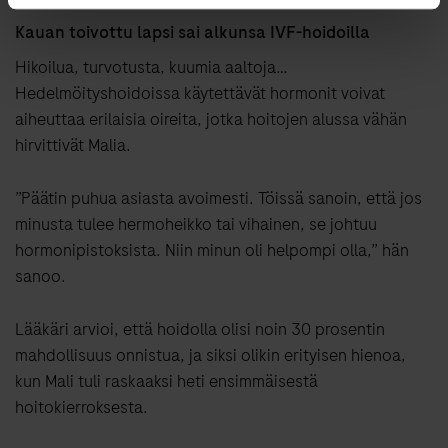
Kauan toivottu lapsi sai alkunsa IVF-hoidoilla
Hikoilua, turvotusta, kuumia aaltoja…
Hedelmöityshoidoissa käytettävät hormonit voivat
aiheuttaa erilaisia oireita, jotka hoitojen alussa vähän
hirvittivät Malia.
”Päätin puhua asiasta avoimesti. Töissä sanoin, että jos
minusta tulee hermoheikko tai vihainen, se johtuu
hormonipistoksista. Niin minun oli helpompi olla,” hän
sanoo.
Lääkäri arvioi, että hoidolla olisi noin 30 prosentin
mahdollisuus onnistua, ja siksi olikin erityisen hienoa,
kun Mali tuli raskaaksi heti ensimmäisestä
hoitokierroksesta.