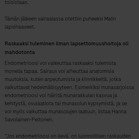
toisistaan.
Tämän jälkeen sairaalassa otettiin puheeksi Malin
lapsihaaveet.
Raskaaksi tuleminen ilman lapsettomuushoitoja oli
mahdotonta
Endometrioosi voi vaikeuttaa raskaaksi tulemista
monella tapaa. Sairaus voi aiheuttaa anatomisia
muutoksia, kuten arpeutumista ja kiinnikkeitä, jotka
vaikuttavat hedelmällisyyteen. Esimerkiksi munasarjoissa
endometrioosi voi häiritä munarakkulan kasvua ja
kehitystä, ovulaatiota tai munasolun kypsymistä, ja se
voi myös vaikuttaa munasolujen laatuun, listaa Hanna
Savolainen-Peltonen.
”Jos endometrioosi on lievä, on luonnollisen raskauden