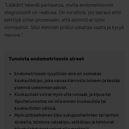
”Lääkärit tekevät parhaansa, mutta endometrioosin
diagnosointi on vaativaa. On surullista, jos sairaus ehtii
kehittyä siihen pisteeseen, että elimistö ei toimi
normaalisti. Siksi ihmisten pitäisi uskaltaa vaatia ja kysyä
neuvoa.”
Tunnista endometrioosin oireet
Endometrioosin tyypillisin oire on voimakas
kuukautiskipu, joka vaivaa kierrosta toiseen ja kestää
yleensä useamman päivän.
Kuukautiset voivat myös olla runsaat, ja kipua tai
tiputteluvuotoa voi olla ennen kuukautisia tai
kuukautisten välissä.
Myös pitkäaikainen kipu sukupuolielinten tai lantion
alueella, toistuva vatsakipu, selkäkipu ja toistuvat