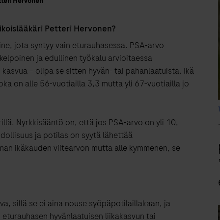
etteri Hervonen
ikoislääkäri Petteri Hervonen?
ne, jota syntyy vain eturauhasessa. PSA-arvo
ökelpoinen ja edullinen työkalu arvioitaessa
asvua – olipa se sitten hyvän- tai pahanlaatuista. Ikä
ka on alle 56-vuotiailla 3,3 mutta yli 67-vuotiailla jo
illä. Nyrkkisääntö on, että jos PSA-arvo on yli 10,
ollisuus ja potilas on syytä lähettää
 oman ikäkauden viitearvon mutta alle kymmenen, se
a, sillä se ei aina nouse syöpäpotilaillakaan, ja
i eturauhasen hyvänlaatuisen liikakasvun tai