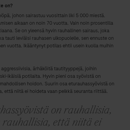
te on?
öpä, johon sairastuu vuosittain liki 5 000 miestä.
amisen aikaan on noin 70 vuotta. Vain noin prosentilla
tiaana. Se on yleensä hyvin rauhallinen sairaus, joka
ka tauti leviäisi rauhasen ulkopuolelle, sen ennuste on
n vuotta. Ikääntynyt potilas ehtii usein kuolla muihin
aggressiivisia, ärhäköitä tautityyppejä, joihin
ski-ikäisiä potilaita. Hyvin pieni osa syövistä on
ken mahdollisen hoidon. Suurin osa eturauhassyövistä on
ia, että niitä ei hoideta vaan pelkkä seuranta riittää.
hassyövistä on rauhallisia,
 rauhallisia, että niitä ei