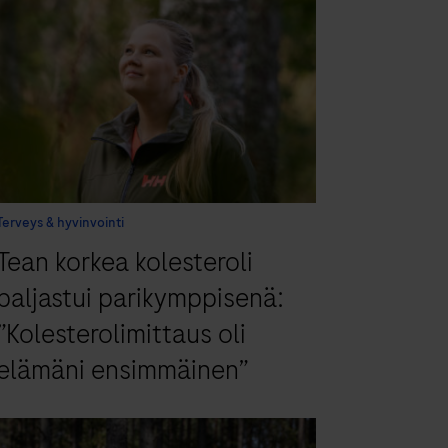
Terveys & hyvinvointi
Tean korkea kolesteroli
paljastui parikymppisenä:
”Kolesterolimittaus oli
elämäni ensimmäinen”