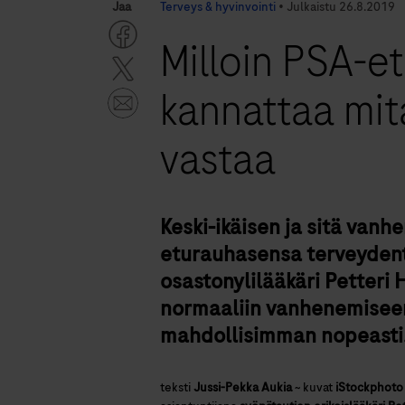
Jaa
Terveys & hyvinvointi
•
Julkaistu
26.8.2019
Milloin PSA-e
kannattaa mit
vastaa
Keski-ikäisen ja sitä van
eturauhasensa terveydent
osastonylilääkäri Petteri 
normaaliin vanhenemiseen,
mahdollisimman nopeasti
teksti
Jussi-Pekka Aukia
~
kuvat
iStockphoto