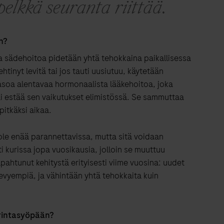
elkkä seuranta riittää.
n?
a sädehoitoa pidetään yhtä tehokkaina paikallisessa
tinyt levitä tai jos tauti uusiutuu, käytetään
itasoa alentavaa hormonaalista lääkehoitoa, joka
i estää sen vaikutukset elimistössä. Se sammuttaa
pitkäksi aikaa.
 ole enää parannettavissa, mutta sitä voidaan
 kurissa jopa vuosikausia, jolloin se muuttuu
pahtunut kehitystä erityisesti viime vuosina: uudet
kevyempiä, ja vähintään yhtä tehokkaita kuin
rintasyöpään?