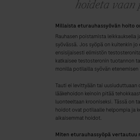
hoideta vaan p
Millaista eturauhassyövän hoito o
Rauhasen poistamista leikkauksella j
syövässä. Jos syöpä on kuitenkin jo eh
ensisijaisesti elimistön testosteron
katkaisee testosteronin tuotannon ta
monilla potilailla syövän etenemisen 
Tauti ei levittyään tai uusiuduttuaan
lääkehoidon keinoin pitää tehokkaasti
luonteeltaan krooniseksi. Tässä on ta
hoidot ovat potilaalle helpompia ja 
aikaisemmat hoidot.
Miten eturauhassyöpä vertautuu 