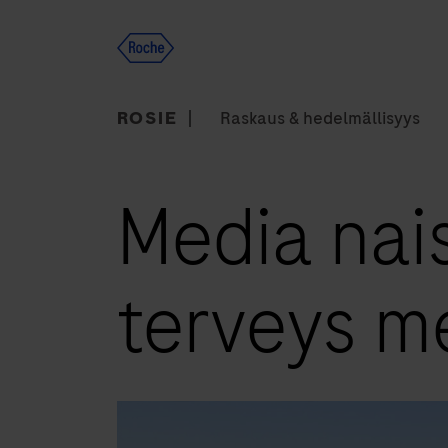
Skip
to
content
ROSIE
Raskaus & hedelmällisyys
Media naisi
terveys m