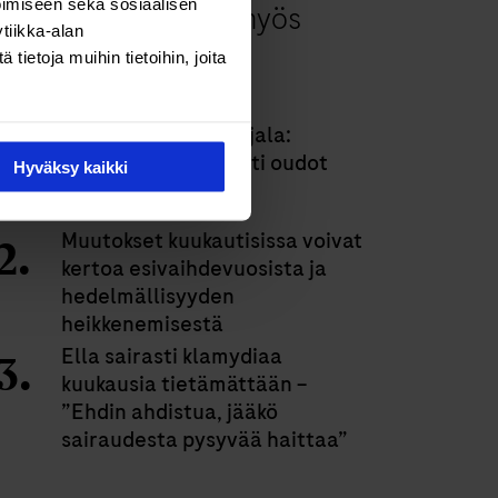
imiseen sekä sosiaalisen
mutta antoi paljon myös
tiikka-alan
takaisin”
ietoja muihin tietoihin, joita
Bloggaaja Mirva Rajala:
”Raudanpuute selitti oudot
Hyväksy kaikki
oireeni”
Muutokset kuukautisissa voivat
kertoa esivaihdevuosista ja
hedelmällisyyden
heikkenemisestä
Ella sairasti klamydiaa
kuukausia tietämättään –
”Ehdin ahdistua, jääkö
sairaudesta pysyvää haittaa”