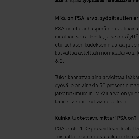
asiantuntijana
syöpätautien erikoislääkäri P
Mikä on PSA-arvo, syöpätautien er
PSA on eturauhasperäinen valkuaisai
mitataan verikokeella, ja se on käytt
eturauhasen kudoksen määrää ja sen k
kasvattaa asteittain normaaliarvoa, jo
6,2.
Tulos kannattaa aina arvioittaa lääkär
syövälle on ainakin 50 prosentin mahd
jatkotutkimuksiin. Mikäli arvo on yli
kannattaa mittauttaa uudelleen.
Kuinka luotettava mittari PSA on?
PSA ei ole 100-prosenttisen luotettav
toisaalta se voi nousta aika korkeaks