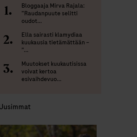
Bloggaaja Mirva Rajala:
”Raudanpuute selitti
oudot...
Ella sairasti klamydiaa
kuukausia tietämättään –
”...
Muutokset kuukautisissa
voivat kertoa
esivaihdevuo...
Uusimmat