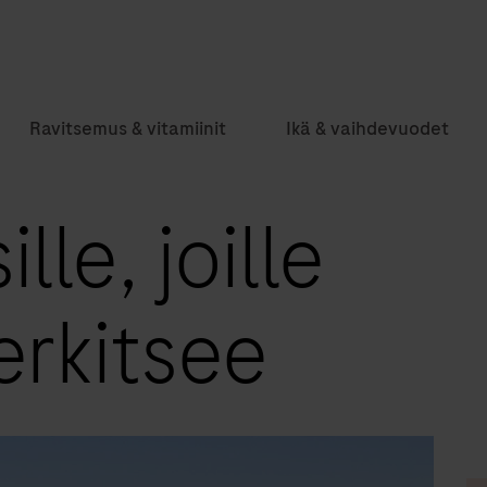
Ravitsemus & vitamiinit
Ikä & vaihdevuodet
lle, joille
erkitsee