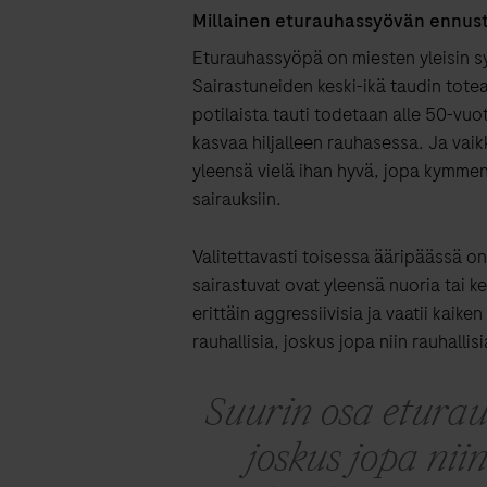
Millainen eturauhassyövän ennus
Eturauhassyöpä on miesten yleisin sy
Sairastuneiden keski-ikä taudin tote
potilaista tauti todetaan alle 50-vuo
kasvaa hiljalleen rauhasessa. Ja vaik
yleensä vielä ihan hyvä, jopa kymmene
sairauksiin.
Valitettavasti toisessa ääripäässä on 
sairastuvat ovat yleensä nuoria tai ke
erittäin aggressiivisia ja vaatii kai
rauhallisia, joskus jopa niin rauhallis
Suurin osa eturau
joskus jopa niin