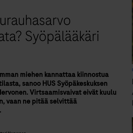
turauhasarvo
ata? Syöpälääkäri
hemman miehen kannattaa kiinnostua
ilasta, sanoo HUS Syöpäkeskuksen
Hervonen. Virtsaamisvaivat eivät kuulu
 vaan ne pitää selvittää
.