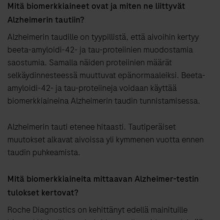
Mitä biomerkkiaineet ovat ja miten ne liittyvät
Alzheimerin tautiin?
Alzheimerin taudille on tyypillistä, että aivoihin kertyy
beeta-amyloidi-42- ja tau-proteiinien muodostamia
saostumia. Samalla näiden proteiinien määrät
selkäydinnesteessä muuttuvat epänormaaleiksi. Beeta-
amyloidi-42- ja tau-proteiineja voidaan käyttää
biomerkkiaineina Alzheimerin taudin tunnistamisessa.
Alzheimerin tauti etenee hitaasti. Tautiperäiset
muutokset alkavat aivoissa yli kymmenen vuotta ennen
taudin puhkeamista.
Mitä biomerkkiaineita mittaavan Alzheimer-testin
tulokset kertovat?
Roche Diagnostics on kehittänyt edellä mainituille