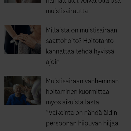
harhaluulot voivat olla osa
muistisairautta
Millaista on muistisairaan
saattohoito? Hoitotahto
kannattaa tehdä hyvissä
ajoin
Muistisairaan vanhemman
hoitaminen kuormittaa
myös aikuista lasta:
”Vaikeinta on nähdä äidin
persoonan hiipuvan hiljaa