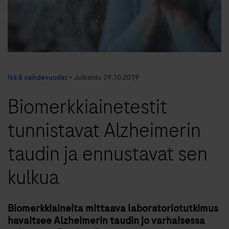
Ikä & vaihdevuodet
•
Julkaistu
29.10.2019
Biomerkkiaine­testit
tunnistavat Alzheimerin
taudin ja ennustavat sen
kulkua
Biomerkkiaineita mittaava laboratoriotutkimus
havaitsee Alzheimerin taudin jo varhaisessa