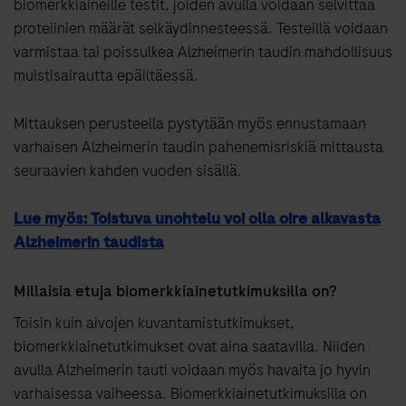
biomerkkiaineille testit, joiden avulla voidaan selvittää
proteiinien määrät selkäydinnesteessä. Testeillä voidaan
varmistaa tai poissulkea Alzheimerin taudin mahdollisuus
muistisairautta epäiltäessä.
Mittauksen perusteella pystytään myös ennustamaan
varhaisen Alzheimerin taudin pahenemisriskiä mittausta
seuraavien kahden vuoden sisällä.
Lue myös: Toistuva unohtelu voi olla oire alkavasta
Alzheimerin
taudista
Millaisia etuja biomerkkiainetutkimuksilla on?
Toisin kuin aivojen kuvantamistutkimukset,
biomerkkiainetutkimukset ovat aina saatavilla. Niiden
avulla Alzheimerin tauti voidaan myös havaita jo hyvin
varhaisessa vaiheessa. Biomerkkiainetutkimuksilla on