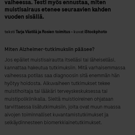
vaiheessa. Testi myös ennustaa, miten
muistisairaus etenee seuraavien kahden
vuoden sisällä.
teksti
Tarja Västilä ja Rosien toimitus
~
kuvat
iStockphoto
Miten Alzheimer-tutkimuksiin pääsee?
Jos epäilet muistisairautta itselläsi tai läheiselläsi,
kannattaa hakeutua tutkimuksiin. Mitä varhaisemmassa
vaiheessa potilas saa diagnoosin sitä enemmän hän
hyötyy hoidosta. Alkuvaiheen tutkimukset tekee
muistihoitaja tai lääkäri terveyskeskuksessa tai
muistipoliklinikalla. Sieltä muistioireinen ohjataan
tarvittaessa lisätutkimuksiin, joita ovat muun muassa
aivojen toiminnalliset kuvantamistutkimukset ja
selkäydinnesteen biomerkkiainetutkimukset.