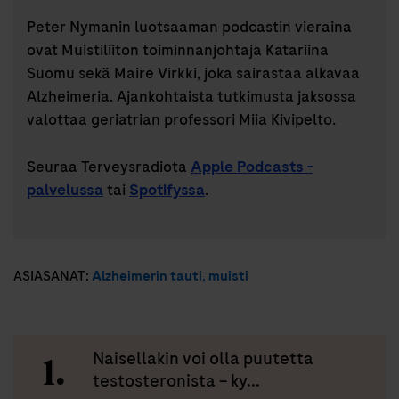
Peter Nymanin luotsaaman podcastin vieraina
ovat Muistiliiton toiminnanjohtaja Katariina
Suomu sekä Maire Virkki, joka sairastaa alkavaa
Alzheimeria. Ajankohtaista tutkimusta jaksossa
valottaa geriatrian professori Miia Kivipelto.
Seuraa Terveysradiota
Apple Podcasts -
palvelussa
tai
Spotifyssa
.
ASIASANAT:
Alzheimerin tauti
,
muisti
Naisellakin voi olla puutetta
testosteronista – ky...