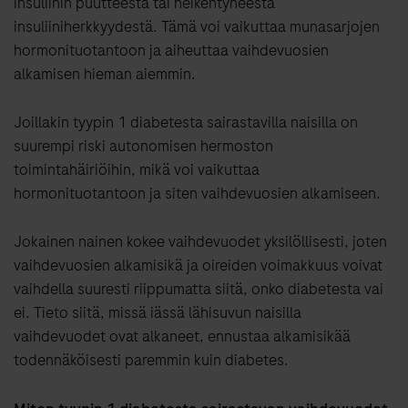
insuliinin puutteesta tai heikentyneestä
insuliiniherkkyydestä. Tämä voi vaikuttaa munasarjojen
hormonituotantoon ja aiheuttaa vaihdevuosien
alkamisen hieman aiemmin.
Joillakin tyypin 1 diabetesta sairastavilla naisilla on
suurempi riski autonomisen hermoston
toimintahäiriöihin, mikä voi vaikuttaa
hormonituotantoon ja siten vaihdevuosien alkamiseen.
Jokainen nainen kokee vaihdevuodet yksilöllisesti, joten
vaihdevuosien alkamisikä ja oireiden voimakkuus voivat
vaihdella suuresti riippumatta siitä, onko diabetesta vai
ei. Tieto siitä, missä iässä lähisuvun naisilla
vaihdevuodet ovat alkaneet, ennustaa alkamisikää
todennäköisesti paremmin kuin diabetes.