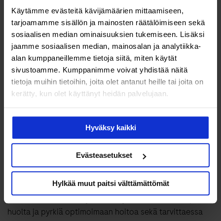
Käytämme evästeitä kävijämäärien mittaamiseen,
sydänsairauksia
tarjoamamme sisällön ja mainosten räätälöimiseen sekä
sosiaalisen median ominaisuuksien tukemiseen. Lisäksi
Myös sydän- ja verisuonitautien riski kasvaa muita
jaamme sosiaalisen median, mainosalan ja analytiikka-
vaihdevuosi-ikäisiä enemmän. Miksi?
alan kumppaneillemme tietoja siitä, miten käytät
Matala estrogeenitaso on myös sepelvaltimotaudin
sivustoamme. Kumppanimme voivat yhdistää näitä
riskitekijä, joten vaihdevuosi-ikä nostaa kaikkien naisten
tietoja muihin tietoihin, joita olet antanut heille tai joita on
kerätty, kun olet käyttänyt heidän palvelujaan.
sepelvaltimotautiriskiä. Tutkimuksissa on kuitenkin
osoitettu, että diabetesta sairastavilla on
verisuonissaan enemmän kalsiumkertymiä kuin
Hyväksy kaikki
diabetesta sairastamattomilla. Tämä johtuu siitä, että
vaihdevuodet lisäävät nimenomaan tyypin 1 diabetesta
Evästeasetukset
sairastavilla naisilla kalsiumin kertymistä valtimoihin.
Tätä ilmiötä ei ole muiden naisten vaihdevuosissa. Näin
Hylkää muut paitsi välttämättömät
ollen eritoten vaihdevuosi-iässä tyypin 1 diabetesta
sairastavien naisten sydänterveydestä on tärkeää pitää
huolta ja pyrkiä optimoimaan hoitoa sekä tarvittaessa