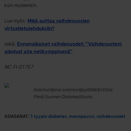
kuin muidenkin.
Lue myös:
Mikä auttaa vaihdevuosien
virtsatietulehduksiin?
sekä:
Ennenaikaiset vaihdevuodet: ”Vaihdevuoteni
alkoivat alle nelikymppisenä”
MC-FI-01757
Asiantuntijana asiantuntijaylilääkäri Elina
Pimiä Suomen Diabetesliitosta.
ASIASANAT:
1 tyypin diabetes
,
menopaussi
,
vaihdevuodet