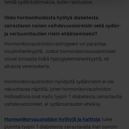
tehdä sydäntutkimuksia, kuten rasituskoe.
Onko hormonihoidosta hyötyä diabetesta
sairastavan naisen vaihdevuosioireisiin sekä sydän-
ja verisuonitautien riskin ehkäisemiseksi?
Hormonikorvaushoidon estrogeeni voi parantaa
insuliiniherkkyyttä. Jotkut hormonikorvausvalmisteet
voivat toisaalta lisätä hypoglykemiaherkkyyttä, eli
alhaista verensokeria.
Hormonikorvaushoidon hyödystä sydänriskiin ei ole
vakuuttavaa näyttöä, joten hormonikorvaushoidon
indikaationa ovat myös tyypin 1 diabetesta sairastavilla
vaihdevuosioireet, ei sydänsairauden ehkäisy.
Hormonikorvaushoidon hyötyjä ja haittoja
tulee
punnita tyypin 1 diabetesta sairastavalla ihan samoin