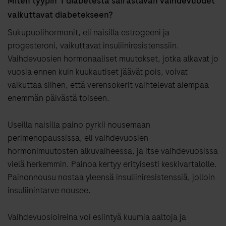
Miten tyypin 1 diabetesta sairastavan vaihdevuodet
vaikuttavat diabetekseen?
Sukupuolihormonit, eli naisilla estrogeeni ja
progesteroni, vaikuttavat insuliiniresistenssiin.
Vaihdevuosien hormonaaliset muutokset, jotka alkavat jo
vuosia ennen kuin kuukautiset jäävät pois, voivat
vaikuttaa siihen, että verensokerit vaihtelevat aiempaa
enemmän päivästä toiseen.
Useilla naisilla paino pyrkii nousemaan
perimenopaussissa, eli vaihdevuosien
hormonimuutosten alkuvaiheessa, ja itse vaihdevuosissa
vielä herkemmin. Painoa kertyy erityisesti keskivartalolle.
Painonnousu nostaa yleensä insuliiniresistenssiä, jolloin
insuliinintarve nousee.
Vaihdevuosioireina voi esiintyä kuumia aaltoja ja