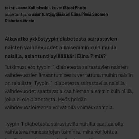
teksti
Jaana Kalliokoski
~
kuvat
iStockPhoto
asiantuntijana
asiantuntijaylilääkäri Elina Pimiä Suomen
Diabetesliitosta
Alkavatko ykköstyypin diabetesta sairastavien
naisten vaihdevuodet aikaisemmin kuin muilla
naisilla, asiantuntijaylilääkäri Elina Pimiä?
Tutkimustieto tyypin 1 diabetesta sairastavien naisten
vaihdevuosien ilmaantumisesta verrattuna muihin naisiin
on rajallista. Tyypin 1 diabetesta sairastavilla naisilla
vaihdevuodet saattavat alkaa hieman aiemmin kuin niillä,
joilla ei ole diabetesta. Myös heidän
vaihdevuosioireensa voivat olla voimakkaampia.
Tyypin 1 diabetesta sairastavilla naisilla saattaa olla
vaihteleva munasarjojen toiminta, mikä voi johtua