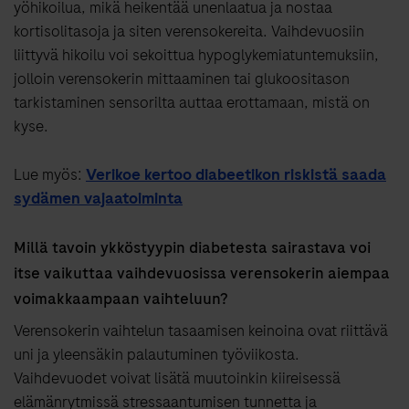
yöhikoilua, mikä heikentää unenlaatua ja nostaa
kortisolitasoja ja siten verensokereita. Vaihdevuosiin
liittyvä hikoilu voi sekoittua hypoglykemiatuntemuksiin,
jolloin verensokerin mittaaminen tai glukoositason
tarkistaminen sensorilta auttaa erottamaan, mistä on
kyse.
Lue myös:
Verikoe kertoo diabeetikon riskistä saada
sydämen vajaatoiminta
Millä tavoin ykköstyypin diabetesta sairastava voi
itse vaikuttaa vaihdevuosissa verensokerin aiempaa
voimakkaampaan vaihteluun?
Verensokerin vaihtelun tasaamisen keinoina ovat riittävä
uni ja yleensäkin palautuminen työviikosta.
Vaihdevuodet voivat lisätä muutoinkin kiireisessä
elämänrytmissä stressaantumisen tunnetta ja