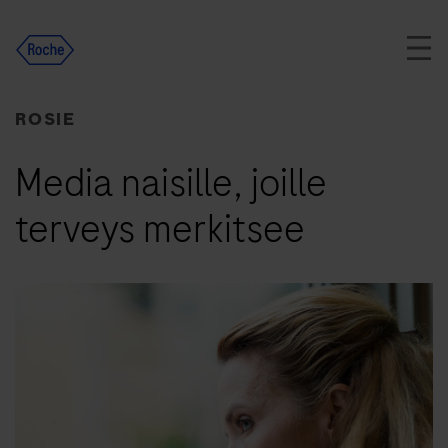
Skip
to
content
ROSIE
Media naisille, joille
terveys merkitsee