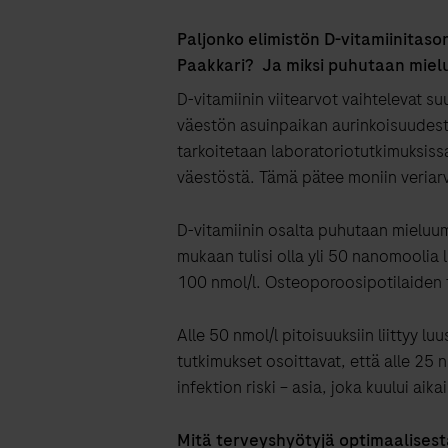
Paljonko elimistön D-vitamiinitason
Paakkari? Ja miksi puhutaan mieluu
D-vitamiinin viitearvot vaihtelevat 
väestön asuinpaikan aurinkoisuudesta
tarkoitetaan laboratoriotutkimuksissa
väestöstä. Tämä pätee moniin veriarv
D-vitamiinin osalta puhutaan mieluu
mukaan tulisi olla yli 50 nanomoolia 
100 nmol/l. Osteoporoosipotilaiden t
Alle 50 nmol/l pitoisuuksiin liittyy lu
tutkimukset osoittavat, että alle 25 
infektion riski – asia, joka kuului aik
Mitä terveyshyötyjä optimaalisest