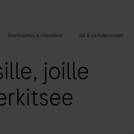
Ravitsemus & vitamiinit
Ikä & vaihdevuodet
lle, joille
erkitsee