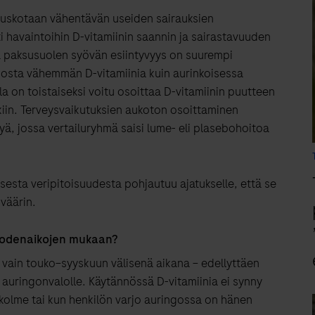
 uskotaan vähentävän useiden sairauksien
ti havaintoihin D-vitamiinin saannin ja sairastavuuden
a paksusuolen syövän esiintyvyys on suurempi
gosta vähemmän D-vitamiinia kuin aurinkoisessa
la on toistaiseksi voitu osoittaa D-vitamiinin puutteen
skiin. Terveysvaikutuksien aukoton osoittaminen
lyä, jossa vertailuryhmä saisi lume- eli plasebohoitoa
sesta veripitoisuudesta pohjautuu ajatukselle, että se
 väärin.
vuodenaikojen mukaan?
vain touko−syyskuun välisenä aikana − edellyttäen
ta auringonvalolle. Käytännössä D-vitamiinia ei synny
e kolme tai kun henkilön varjo auringossa on hänen