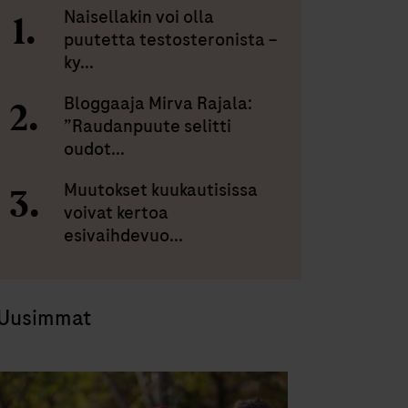
Naisellakin voi olla
puutetta testosteronista –
ky...
Bloggaaja Mirva Rajala:
”Raudanpuute selitti
oudot...
Muutokset kuukautisissa
voivat kertoa
esivaihdevuo...
Uusimmat