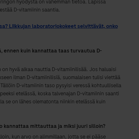
iauringon hyödystä on vähemmän tietoa. Lapissa
estää D-vitamiinin saantia.
? Liikkujan laboratoriokokeet selvittävät, onko
, ennen kuin kannattaa taas turvautua D-
 on hyvä alkaa nauttia D-vitamiinilisää. Jos haluaisi
een ilman D-vitamiinilisiä, suomalaisen tulisi viettää
ällöin D-vitamiinin taso pysyisi veressä kohtuullisella
tarpeeksi etelässä, koska talvenajan D-vitamiinin saanti
la se on lähes olematonta niinkin etelässä kuin
kannattaa mittauttaa ja miksi juuri silloin?
loin, kun arvo on alimmillaan, jotta se ei pääse