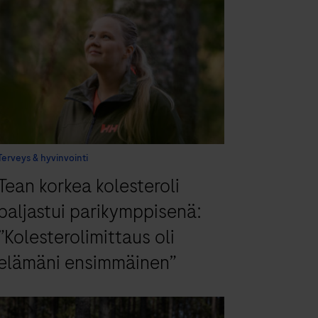
Terveys & hyvinvointi
Tean korkea kolesteroli
paljastui parikymppisenä:
”Kolesterolimittaus oli
elämäni ensimmäinen”