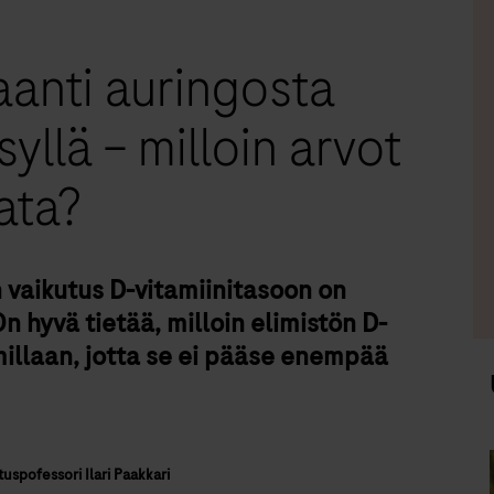
aanti auringosta
yllä – milloin arvot
ata?
vaikutus D-vitamiinitasoon on
n hyvä tietää, milloin elimistön D-
millaan, jotta se ei pääse enempää
uspofessori Ilari Paakkari