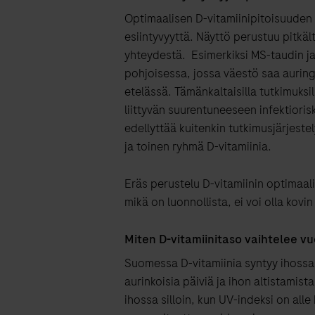
Optimaalisen D-vitamiinipitoisuuden
esiintyvyyttä. Näyttö perustuu pitkäl
yhteydestä. Esimerkiksi MS-taudin j
pohjoisessa, jossa väestö saa aurin
etelässä. Tämänkaltaisilla tutkimuksil
liittyvän suurentuneeseen infektiori
edellyttää kuitenkin tutkimusjärjeste
ja toinen ryhmä D-vitamiinia.
Eräs perustelu D-vitamiinin optimaali
mikä on luonnollista, ei voi olla kovin
Miten D-vitamiinitaso vaihtelee 
Suomessa D-vitamiinia syntyy ihossa 
aurinkoisia päiviä ja ihon altistamis
ihossa silloin, kun UV-indeksi on all