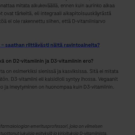
attaa mitata alkukeväällä, ennen kuin aurinko alkaa
 ovat tärkeitä, eli integraali aikapitoisuuskäyrästä
stöä ei ole rakennettu siihen, että D-vitamiiniarvo
– saathan riittävästi näitä ravintoaineita?
ikä on D2-vitamiinin ja D3-vitamiinin ero?
a on esimerkiksi sienissä ja kasviksissa. Sitä ei mitata
ön. D3-vitamiini eli kalsidioli syntyy ihossa. Vegaanit
eho ja imeytyminen on huonompaa kuin D3-vitamiinin.
ja farmakologian emeritusprofessori, joka on viimeisen
ttanut lukuisia esityksiä ja kirjoituksia D-vitamiinista.