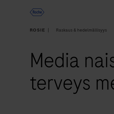
Skip
to
content
ROSIE
Raskaus & hedelmällisyys
Media naisi
terveys m