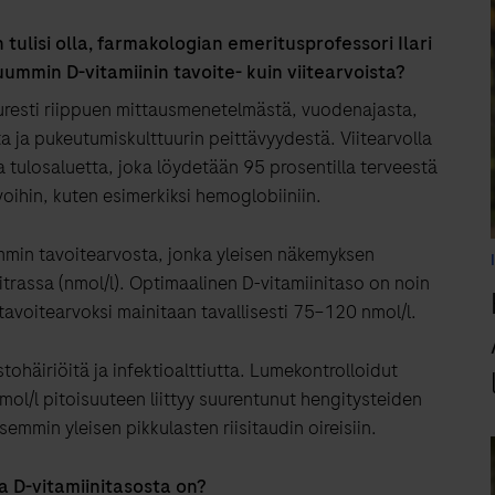
 tulisi olla, farmakologian emeritusprofessori Ilari
mmin D-vitamiinin tavoite- kuin viitearvoista?
suuresti riippuen mittausmenetelmästä, vuodenajasta,
 ja pukeutumiskulttuurin peittävyydestä. Viitearvolla
 tulosaluetta, joka löydetään 95 prosentilla terveestä
oihin, kuten esimerkiksi hemoglobiiniin.
mmin tavoitearvosta, jonka yleisen näkemyksen
litrassa (nmol/l). Optimaalinen D-vitamiinitaso on noin
avoitearvoksi mainitaan tavallisesti 75−120 nmol/l.
ustohäiriöitä ja infektioalttiutta. Lumekontrolloidut
nmol/l pitoisuuteen liittyy suurentunut hengitysteiden
aisemmin yleisen pikkulasten riisitaudin oireisiin.
a D-vitamiinitasosta on?