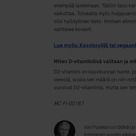
enempää laskemaan. Tällöin taso kann
vaikuttaa. Toisaalta myös huippuarvot
olisi hyödyllinen tieto. Ihmisen elimi
vaihtelee kovasti.
Lue myös: Kasvissyöjä tai vegaani 
Miten D-vitamiinilisä valitaan ja m
D2-vitamiini on kasvikunnan tuote, jot
verestä, koska sen määrä on niin mität
suosivat D2-vitamiinia, mutta sen t
MC-FI-00187
Ilari Paakkari on lääkäri 
kymmenen vuoden aikana tuo