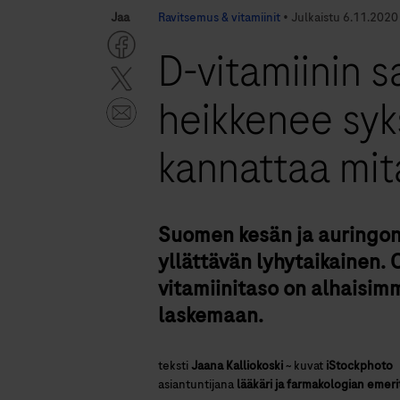
Jaa
Ravitsemus & vitamiinit
•
Julkaistu
6.11.2020
D-vitamiinin s
heikkenee syks
kannattaa mit
Suomen kesän ja auringon 
yllättävän lyhytaikainen. O
vitamiinitaso on alhaisim
laskemaan.
teksti
Jaana Kalliokoski
~
kuvat
iStockphoto
asiantuntijana
lääkäri ja farmakologian emerit