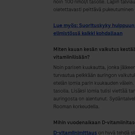
noin 100 nmol/l tasolle. Lapin talv
oletettavasti peittävä pukeutuminen 
Lue myös: Suorituskyky huippuunsa
elimistössä kaikki kohdallaan
Miten kauan kesän vaikutus kestää
vitamiinilisään?
Noin parisen kuukautta, jonka jälkeen
turvautua pelkkään auringon vaikutuks
etelän lomia parin kuukauden välein. T
tasolla. Lisäksi lomia tulisi viettää 
auringosta on alentunut. Sydäntalvel
Rooman korkeudella.
Mihin vuodenaikaan D-vitamiinitaso 
D-vitamiinimittaus
on hyvä tehdä sil