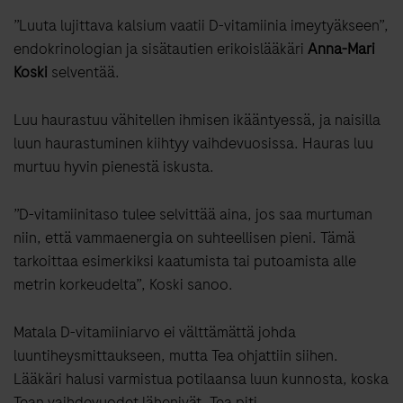
”Luuta lujittava kalsium vaatii D-vitamiinia imeytyäkseen”,
endokrinologian ja sisätautien erikoislääkäri
Anna-Mari
Koski
selventää.
Luu haurastuu vähitellen ihmisen ikääntyessä, ja naisilla
luun haurastuminen kiihtyy vaihdevuosissa. Hauras luu
murtuu hyvin pienestä iskusta.
”D-vitamiinitaso tulee selvittää aina, jos saa murtuman
niin, että vammaenergia on suhteellisen pieni. Tämä
tarkoittaa esimerkiksi kaatumista tai putoamista alle
metrin korkeudelta”, Koski sanoo.
Matala D-vitamiiniarvo ei välttämättä johda
luuntiheysmittaukseen, mutta Tea ohjattiin siihen.
Lääkäri halusi varmistua potilaansa luun kunnosta, koska
Tean vaihdevuodet lähenivät. Tea piti