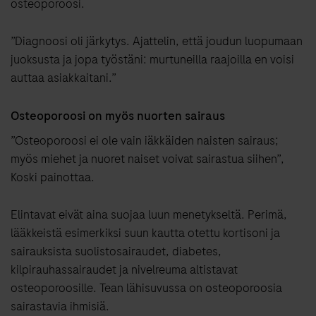
osteoporoosi.
”Diagnoosi oli järkytys. Ajattelin, että joudun luopumaan
juoksusta ja jopa työstäni: murtuneilla raajoilla en voisi
auttaa asiakkaitani.”
Osteoporoosi on myös nuorten sairaus
”Osteoporoosi ei ole vain iäkkäiden naisten sairaus;
myös miehet ja nuoret naiset voivat sairastua siihen”,
Koski painottaa.
Elintavat eivät aina suojaa luun menetykseltä. Perimä,
lääkkeistä esimerkiksi suun kautta otettu kortisoni ja
sairauksista suolistosairaudet, diabetes,
kilpirauhassairaudet ja nivelreuma altistavat
osteoporoosille. Tean lähisuvussa on osteoporoosia
sairastavia ihmisiä.