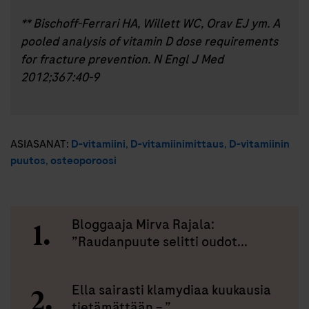
** Bischoff-Ferrari HA, Willett WC, Orav EJ ym. A
pooled analysis of vitamin D dose requirements
for fracture prevention. N Engl J Med
2012;367:40-9
ASIASANAT:
D-vitamiini
,
D-vitamiinimittaus
,
D-vitamiinin
puutos
,
osteoporoosi
Bloggaaja Mirva Rajala:
”Raudanpuute selitti oudot...
Ella sairasti klamydiaa kuukausia
tietämättään – ”...