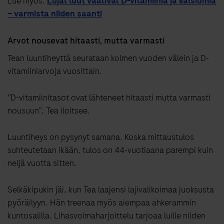
Lue myös:
Lujat luut vaativat D-vitamiinia ja kalsiumia
– varmista niiden saanti
Arvot nousevat hitaasti, mutta varmasti
Tean luuntiheyttä seurataan kolmen vuoden välein ja D-
vitamiiniarvoja vuosittain.
”D-vitamiinitasot ovat lähteneet hitaasti mutta varmasti
nousuun”, Tea iloitsee.
Luuntiheys on pysynyt samana. Koska mittaustulos
suhteutetaan ikään, tulos on 44-vuotiaana parempi kuin
neljä vuotta sitten.
Selkäkipukin jäi, kun Tea laajensi lajivalikoimaa juoksusta
pyöräilyyn. Hän treenaa myös aiempaa ahkerammin
kuntosalilla. Lihasvoimaharjoittelu tarjoaa luille niiden