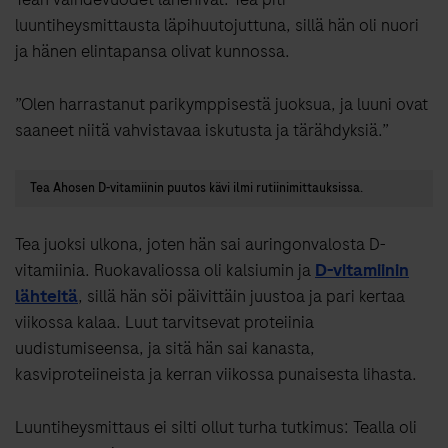
luuntiheysmittausta läpihuutojuttuna, sillä hän oli nuori
ja hänen elintapansa olivat kunnossa.
”Olen harrastanut parikymppisestä juoksua, ja luuni ovat
saaneet niitä vahvistavaa iskutusta ja tärähdyksiä.”
Tea Ahosen D-vitamiinin puutos kävi ilmi rutiinimittauksissa.
Tea juoksi ulkona, joten hän sai auringonvalosta D-
vitamiinia. Ruokavaliossa oli kalsiumin ja
D-vitamiinin
lähteitä
, sillä hän söi päivittäin juustoa ja pari kertaa
viikossa kalaa. Luut tarvitsevat proteiinia
uudistumiseensa, ja sitä hän sai kanasta,
kasviproteiineista ja kerran viikossa punaisesta lihasta.
Luuntiheysmittaus ei silti ollut turha tutkimus: Tealla oli