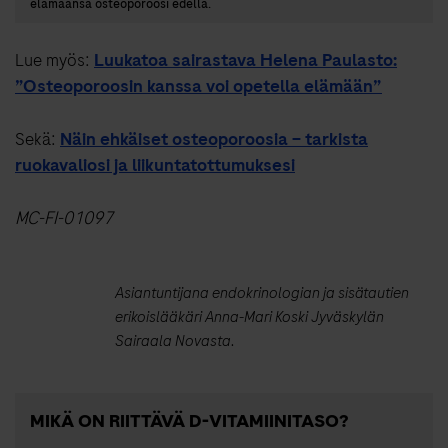
elämäänsä osteoporoosi edellä.
Lue myös:
Luukatoa sairastava Helena Paulasto:
”Osteoporoosin kanssa voi opetella elämään”
Sekä:
Näin ehkäiset osteoporoosia – tarkista
ruokavaliosi ja liikuntatottumuksesi
MC-FI-01097
Asiantuntijana endokrinologian ja sisätautien
erikoislääkäri Anna-Mari Koski Jyväskylän
Sairaala Novasta.
MIKÄ ON RIITTÄVÄ D-VITAMIINITASO?