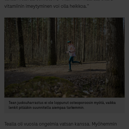
vitamiinin imeytyminen voi olla heikkoa.”
Tean juoksuharrastus ei ole loppunut osteoporoosin myötä, vaikka
lenkit pitääkin suunnitella aiempaa tarkemmin.
Tealla oli vuosia ongelmia vatsan kanssa. Myöhemmin