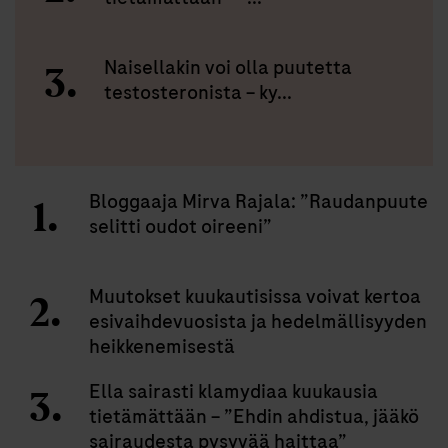
Naisellakin voi olla puutetta
testosteronista – ky...
Bloggaaja Mirva Rajala: ”Raudanpuute
selitti oudot oireeni”
Muutokset kuukautisissa voivat kertoa
esivaihdevuosista ja hedelmällisyyden
heikkenemisestä
Ella sairasti klamydiaa kuukausia
tietämättään – ”Ehdin ahdistua, jääkö
sairaudesta pysyvää haittaa”