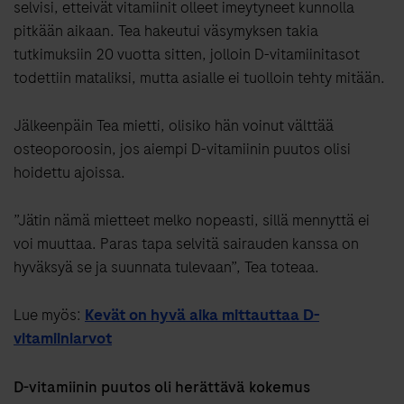
selvisi, etteivät vitamiinit olleet imeytyneet kunnolla
pitkään aikaan. Tea hakeutui väsymyksen takia
tutkimuksiin 20 vuotta sitten, jolloin D-vitamiinitasot
todettiin mataliksi, mutta asialle ei tuolloin tehty mitään.
Jälkeenpäin Tea mietti, olisiko hän voinut välttää
osteoporoosin, jos aiempi D-vitamiinin puutos olisi
hoidettu ajoissa.
”Jätin nämä mietteet melko nopeasti, sillä mennyttä ei
voi muuttaa. Paras tapa selvitä sairauden kanssa on
hyväksyä se ja suunnata tulevaan”, Tea toteaa.
Lue myös:
Kevät on hyvä aika mittauttaa D-
vitamiiniarvot
D-vitamiinin puutos oli herättävä kokemus