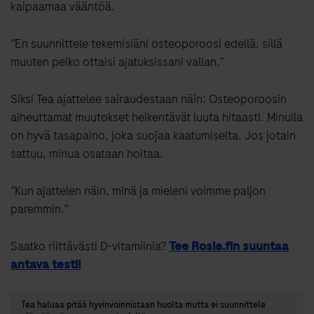
kaipaamaa vääntöä.
”En suunnittele tekemisiäni osteoporoosi edellä, sillä
muuten pelko ottaisi ajatuksissani vallan.”
Siksi Tea ajattelee sairaudestaan näin: Osteoporoosin
aiheuttamat muutokset heikentävät luuta hitaasti. Minulla
on hyvä tasapaino, joka suojaa kaatumiselta. Jos jotain
sattuu, minua osataan hoitaa.
”Kun ajattelen näin, minä ja mieleni voimme paljon
paremmin.”
Saatko riittävästi D-vitamiinia?
Tee Rosie.fin suuntaa
antava testi!
Tea haluaa pitää hyvinvoinnistaan huolta mutta ei suunnittele