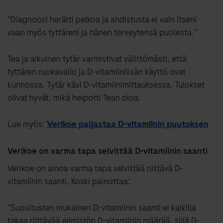
”Diagnoosi herätti pelkoa ja ahdistusta ei vain itseni
vaan myös tyttäreni ja hänen terveytensä puolesta.”
Tea ja aikuinen tytär varmistivat välittömästi, että
tyttären ruokavalio ja D-vitamiinilisän käyttö ovat
kunnossa. Tytär kävi D-vitamiinimittauksessa. Tulokset
olivat hyvät, mikä helpotti Tean oloa.
Lue myös:
Verikoe paljastaa D-vitamiinin puutoksen
Verikoe on varma tapa selvittää D-vitamiinin saanti
Verikoe on ainoa varma tapa selvittää riittävä D-
vitamiinin saanti, Koski painottaa:
”Suositusten mukainen D-vitamiinin saanti ei kaikilla
takaa riittävää elimistön D-vitamiinin määrää, sillä D-