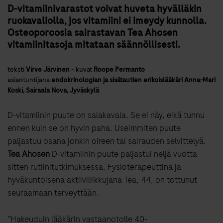
D-vitamiinivarastot voivat huveta hyvälläkin
ruokavaliolla, jos vitamiini ei imeydy kunnolla.
Osteoporoosia sairastavan Tea Ahosen
vitamiinitasoja mitataan säännöllisesti.
teksti
Virve Järvinen
~
kuvat
Roope Permanto
asiantuntijana
endokrinologian ja sisätautien erikoislääkäri Anna-Mari
Koski, Sairaala Nova, Jyväskylä
D-vitamiinin puute on salakavala. Se ei näy, eikä tunnu
ennen kuin se on hyvin paha. Useimmiten puute
paljastuu osana jonkin oireen tai sairauden selvittelyä.
Tea Ahosen
D-vitamiinin puute paljastui neljä vuotta
sitten rutiinitutkimuksessa. Fysioterapeuttina ja
hyväkuntoisena aktiiviliikkujana Tea, 44, on tottunut
seuraamaan terveyttään.
”Hakeuduin lääkärin vastaanotolle 40-