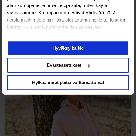
Luu tarvitsee päivittäistä liikettä, ja sitä Tea tarjoaa
alan kumppaneillemme tietoja siitä, miten käytät
luustolleen hoitavan lääkärin ohjeella: Älä pelkää, vaan
sivustoamme. Kumppanimme voivat yhdistää näitä
jatka elämääsi ja liiku.
tietoja muihin tietoihin, joita olet antanut heille tai joita on
kerätty, kun olet käyttänyt heidän palvelujaan.
”Juoksen edelleen pitkiä matkoja, mutta katson aiempaa
tarkemmin, milloin ja missä”, Tea kertoo.
Hyväksy kaikki
Evästeasetukset
Hylkää muut paitsi välttämättömät