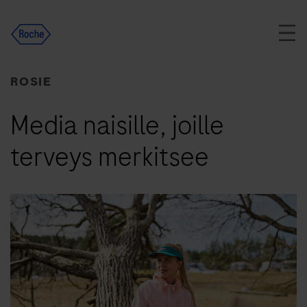
Skip
to
content
ROSIE
Media naisille, joille
terveys merkitsee