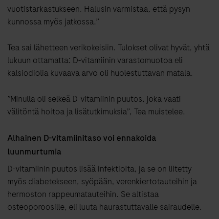
vuotistarkastukseen. Halusin varmistaa, että pysyn
kunnossa myös jatkossa.”
Tea sai lähetteen verikokeisiin. Tulokset olivat hyvät, yhtä
lukuun ottamatta: D-vitamiinin varastomuotoa eli
kalsiodiolia kuvaava arvo oli huolestuttavan matala.
”Minulla oli selkeä D-vitamiinin puutos, joka vaati
välitöntä hoitoa ja lisätutkimuksia”, Tea muistelee.
Alhainen D-vitamiinitaso voi ennakoida
luunmurtumia
D-vitamiinin puutos lisää infektioita, ja se on liitetty
myös diabetekseen, syöpään, verenkiertotauteihin ja
hermoston rappeumatauteihin. Se altistaa
osteoporoosille, eli luuta haurastuttavalle sairaudelle.