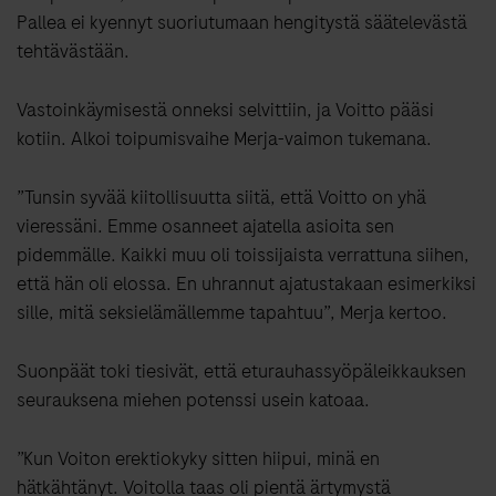
Pallea ei kyennyt suoriutumaan hengitystä säätelevästä
tehtävästään.
Vastoinkäymisestä onneksi selvittiin, ja Voitto pääsi
kotiin. Alkoi toipumisvaihe Merja-vaimon tukemana.
”Tunsin syvää kiitollisuutta siitä, että Voitto on yhä
vieressäni. Emme osanneet ajatella asioita sen
pidemmälle. Kaikki muu oli toissijaista verrattuna siihen,
että hän oli elossa. En uhrannut ajatustakaan esimerkiksi
sille, mitä seksielämällemme tapahtuu”, Merja kertoo.
Suonpäät toki tiesivät, että eturauhassyöpäleikkauksen
seurauksena miehen potenssi usein katoaa.
”Kun Voiton erektiokyky sitten hiipui, minä en
hätkähtänyt. Voitolla taas oli pientä ärtymystä