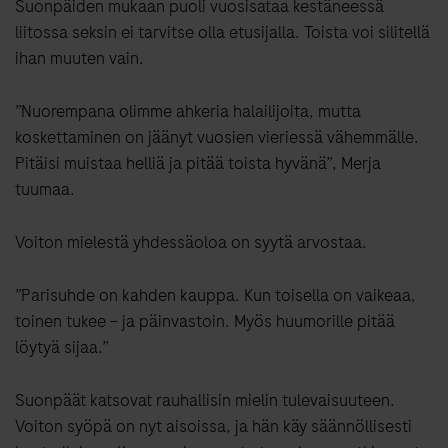
Suonpäiden mukaan puoli vuosisataa kestäneessä
liitossa seksin ei tarvitse olla etusijalla. Toista voi silitellä
ihan muuten vain.
”Nuorempana olimme ahkeria halailijoita, mutta
koskettaminen on jäänyt vuosien vieriessä vähemmälle.
Pitäisi muistaa helliä ja pitää toista hyvänä”, Merja
tuumaa.
Voiton mielestä yhdessäoloa on syytä arvostaa.
”Parisuhde on kahden kauppa. Kun toisella on vaikeaa,
toinen tukee – ja päinvastoin. Myös huumorille pitää
löytyä sijaa.”
Suonpäät katsovat rauhallisin mielin tulevaisuuteen.
Voiton syöpä on nyt aisoissa, ja hän käy säännöllisesti