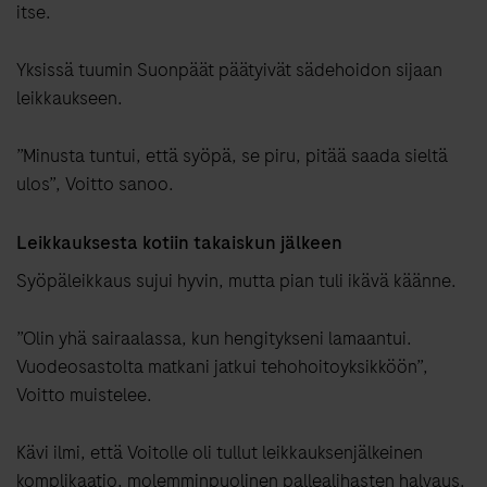
itse.
Yksissä tuumin Suonpäät päätyivät sädehoidon sijaan
leikkaukseen.
”Minusta tuntui, että syöpä, se piru, pitää saada sieltä
ulos”, Voitto sanoo.
Leikkauksesta kotiin takaiskun jälkeen
Syöpäleikkaus sujui hyvin, mutta pian tuli ikävä käänne.
”Olin yhä sairaalassa, kun hengitykseni lamaantui.
Vuodeosastolta matkani jatkui tehohoitoyksikköön”,
Voitto muistelee.
Kävi ilmi, että Voitolle oli tullut leikkauksenjälkeinen
komplikaatio, molemminpuolinen pallealihasten halvaus.