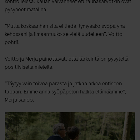
kontrolleissa. Kauan vaivanneet eturauhasarvotkin ovat
pysyneet matalina.
”Mutta koskaanhan sitä ei tiedä, lymyääkö syöpä yhä
kehossani ja ilmaantuuko se vielä uudelleen”, Voitto
pohtii.
Voitto ja Merja painottavat, että tärkeintä on pysytellä
positiivisella mielellä.
”Täytyy vain toivoa parasta ja jatkaa arkea entiseen
tapaan. Emme anna syöpäpelon hallita elämäämme”,
Merja sanoo.