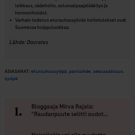
leikkaus, sädehoito, solunsalpaajalääkitys ja
hormonihoidot.
Varhain todetun eturauhassyövän hoitotulokset ovat
Suomessa huippuluokkaa.
Lähde: Docrates
ASIASANAT:
eturauhassyöpä
,
parisuhde
,
seksuaalisuus
,
syöpä
Bloggaaja Mirva Rajala:
”Raudanpuute selitti oudot...