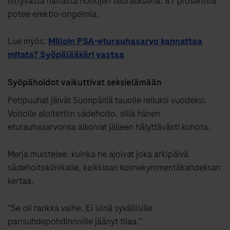
liittyvästä haitasta hoitojen seurauksena. 87 prosenttia
potee erektio-ongelmia.
Lue myös:
Milloin PSA-eturauhasarvo kannattaa
mitata? Syöpälääkäri vastaa
Syöpähoidot vaikuttivat seksielämään
Petipuuhat jäivät Suonpäillä tauolle reiluksi vuodeksi.
Voitolle aloitettiin sädehoito, sillä hänen
eturauhasarvonsa alkoivat jälleen hälyttävästi kohota.
Merja muistelee, kuinka he ajoivat joka arkipäivä
sädehoitoklinikalle, kaikkiaan kolmekymmentäkahdeksan
kertaa.
”Se oli rankka vaihe. Ei siinä syvällisille
parisuhdepohdinnoille jäänyt tilaa.”