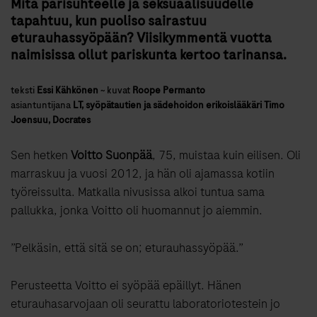
Mitä parisuhteelle ja seksuaalisuudelle
tapahtuu, kun puoliso sairastuu
eturauhassyöpään? Viisikymmentä vuotta
naimisissa ollut pariskunta kertoo tarinansa.
teksti
Essi Kähkönen
~
kuvat
Roope Permanto
asiantuntijana
LT, syöpätautien ja sädehoidon erikoislääkäri Timo
Joensuu, Docrates
Sen hetken
Voitto Suonpää
, 75, muistaa kuin eilisen. Oli
marraskuu ja vuosi 2012, ja hän oli ajamassa kotiin
työreissulta. Matkalla nivusissa alkoi tuntua sama
pallukka, jonka Voitto oli huomannut jo aiemmin.
”Pelkäsin, että sitä se on; eturauhassyöpää.”
Perusteetta Voitto ei syöpää epäillyt. Hänen
eturauhasarvojaan oli seurattu laboratoriotestein jo