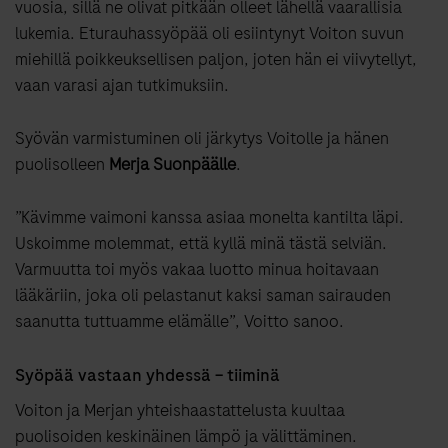
vuosia, sillä ne olivat pitkään olleet lähellä vaarallisia
lukemia. Eturauhassyöpää oli esiintynyt Voiton suvun
miehillä poikkeuksellisen paljon, joten hän ei viivytellyt,
vaan varasi ajan tutkimuksiin.
Syövän varmistuminen oli järkytys Voitolle ja hänen
puolisolleen
Merja Suonpäälle
.
”Kävimme vaimoni kanssa asiaa monelta kantilta läpi.
Uskoimme molemmat, että kyllä minä tästä selviän.
Varmuutta toi myös vakaa luotto minua hoitavaan
lääkäriin, joka oli pelastanut kaksi saman sairauden
saanutta tuttuamme elämälle”, Voitto sanoo.
Syöpää vastaan yhdessä – tiiminä
Voiton ja Merjan yhteishaastattelusta kuultaa
puolisoiden keskinäinen lämpö ja välittäminen.