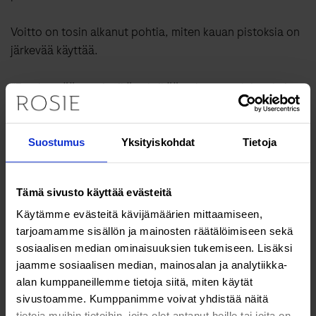
Voitto on tosin alkanut pohtia, miten kauan pistoksia on
järkevää käyttää.
”En ole enää nuori, eikä seksikään ole samanlaista kuin
parikymppisenä. Nämä jutut heikkenevät iän myötä.
Kaikella on aikansa.”
Suostumus
Yksityiskohdat
Tietoja
Merjallakin on erektiolääkkeestä sanansa sanottavana:
Tämä sivusto käyttää evästeitä
”Minua hirvittää, kun Voitto piikittää itseään. Mielestäni
Käytämme evästeitä kävijämäärien mittaamiseen,
se ei ole luonnollista, ei pistäminen, saati lääkeaine.
tarjoamamme sisällön ja mainosten räätälöimiseen sekä
Mutta miehet nyt ovat kaikki samanlaisia – tekevät seksin
sosiaalisen median ominaisuuksien tukemiseen. Lisäksi
vuoksi mitä vain.”
jaamme sosiaalisen median, mainosalan ja analytiikka-
alan kumppaneillemme tietoja siitä, miten käytät
Seksielämän muutokset puheeksi puolison kanssa
sivustoamme. Kumppanimme voivat yhdistää näitä
tietoja muihin tietoihin, joita olet antanut heille tai joita on