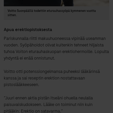
Voitto Suonpäällä todettiin eturauhassyöpä kymmenen vuotta
sitten.
Apua erektiopistoksesta
Pariskunnalla riitti makuuhuoneessa vipinää useamman
vuoden. Syöpähoidot olivat kuitenkin tehneet hiljaista
tuhoa Voiton eturauhaskuopan erektiohermoille. Lopulta
yhdyntä ei enää onnistunut.
Voitto otti potenssiongelmansa puheeksi lääkärinsä
kanssa ja sai reseptin erektion nostattavaan
pistoslääkkeeseen.
”Juuri ennen aktia pistän itseäni ohuella neulalla
paisuvaiskudokseen. Lääke on toiminut niin kuin
pitääkin: Erektio on satavarma.”