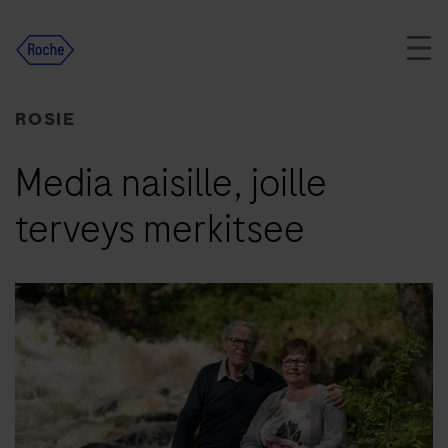
Skip
to
content
ROSIE
Media naisille, joille
terveys merkitsee