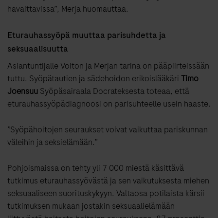
havaittavissa”, Merja huomauttaa.
Eturauhassyöpä muuttaa parisuhdetta ja
seksuaalisuutta
Asiantuntijalle Voiton ja Merjan tarina on pääpiirteissään
tuttu. Syöpätautien ja sädehoidon erikoislääkäri
Timo
Joensuu
Syöpäsairaala Docrateksesta toteaa, että
eturauhassyöpädiagnoosi on parisuhteelle usein haaste.
”Syöpähoitojen seuraukset voivat vaikuttaa pariskunnan
väleihin ja seksielämään.”
Pohjoismaissa on tehty yli 7 000 miestä käsittävä
tutkimus eturauhassyövästä ja sen vaikutuksesta miehen
seksuaaliseen suorituskykyyn. Valtaosa potilaista kärsii
tutkimuksen mukaan jostakin seksuaalielämään