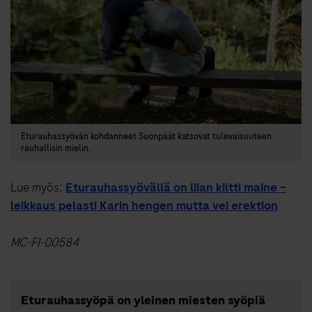
Eturauhassyövän kohdanneet Suonpäät katsovat tulevaisuuteen
rauhallisin mielin.
Lue myös:
Eturauhassyövällä on liian kiltti maine –
leikkaus pelasti Karin hengen mutta vei erektion
MC-FI-00584
Eturauhassyöpä on yleinen miesten syöpiä