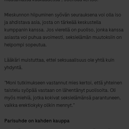
Mieskunnon hiipuminen syövän seurauksena voi olla iso
ja ahdistava asia, josta on tärkeää keskustella
kumppanin kanssa. Jos vierellä on puoliso, jonka kanssa
asiasta voi puhua avoimesti, seksielämän muutoksiin on
helpompi sopeutua.
Lääkäri muistuttaa, ettei seksuaalisuus ole yhtä kuin
yhdyntä.
”Moni tutkimukseen vastannut mies kertoi, että yhteinen
taistelu syöpää vastaan on lähentänyt puolisoita. Oli
myös miehiä, jotka kokivat seksielämänsä parantuneen,
vaikka erektiokyky olikin mennyt.”
Parisuhde on kahden kauppa