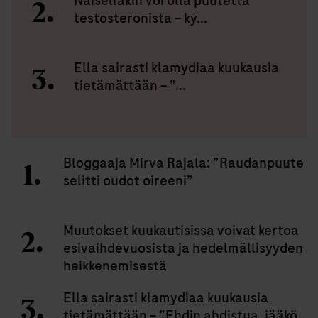
Naisellakin voi olla puutetta
testosteronista – ky...
Ella sairasti klamydiaa kuukausia
tietämättään – ”...
Bloggaaja Mirva Rajala: ”Raudanpuute
selitti oudot oireeni”
Muutokset kuukautisissa voivat kertoa
esivaihdevuosista ja hedelmällisyyden
heikkenemisestä
Ella sairasti klamydiaa kuukausia
tietämättään – ”Ehdin ahdistua, jääkö