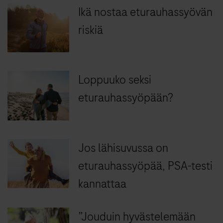
Ikä nostaa eturauhassyövän
riskiä
Loppuuko seksi
eturauhassyöpään?
Jos lähisuvussa on
eturauhas­syöpää, PSA-testi
kannattaa
”Jouduin hyvästelemään