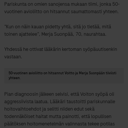
Pariskunta on omien sanojensa mukaan tiimi, jonka 50-
vuotinen avioliitto on hitsannut saumattomasti yhteen.
”Kun on näin kauan pidetty yhtä, sitä jo tietää, mitä
toinen ajattelee”, Merja Suonpää, 70, naurahtaa.
Yhdessä he ottivat lääkärin kertoman syöpäuutisenkin
vastaan.
50-vuotinen avioliitto on hitsannut Voitto ja Merja Suonpään tiiviisti
yhteen.
Pian diagnoosin jälkeen selvisi, että Voiton syöpä oli
aggressiivista laatua. Lääkäri taustoitti pariskunnalle
hoitovaihtoehdot ja selitti niiden edut sekä
todennäköiset haitat mutta painotti, että lopullisen
päätöksen hoitomenetelmän valinnasta tekee potilas