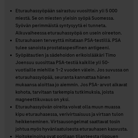
Eturauhassyöpään sairastuu vuosittain yli 5 000
miestä. Se on miesten yleisin syöpä Suomessa.
Syövän perimmäistä syntysyytä ei tunneta.
Alkuvaiheessa eturauhassyöpä on usein oireeton.
Eturauhasen terveyttä mitataan PSA-testillä. PSA
tulee sanoista prostataspesifinen antigeeni.
Syöpätautien ja sädehoidon erikoislääkäri Timo
Joensuu suosittaa PSA-testiä kaikille yli 50-
vuotiaille miehille 1–2 vuoden välein. Jos suvussa on
eturauhassyöpää, seuranta kannattaa hänen
mukaansa aloittaa jo aiemmin. Jos PSA- arvot alkavat
kohota, tarvitaan tarkempia tutkimuksia, joista
magneettikuvaus on yksi.
Eturauhassyövän oireita voivat olla muun muassa
kipu eturauhasessa, verivirtsaisuus ja virtsan tulon
heikkeneminen. Virtsausongelmat saattavat tosin
johtua myös hyvänlaatuisesta eturauhasen kasvusta.
Hoitokeinoina ovat potilaan tilanteesta riippuen