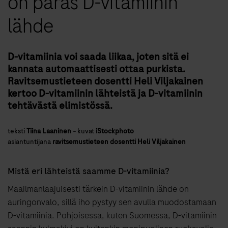
on paras D-vitamiinin
lähde
D-vitamiinia voi saada liikaa, joten sitä ei
kannata automaattisesti ottaa purkista.
Ravitsemustieteen dosentti Heli Viljakainen
kertoo D-vitamiinin lähteistä ja D-vitamiinin
tehtävästä elimistössä.
teksti
Tiina Laaninen
~
kuvat
iStockphoto
asiantuntijana
ravitsemustieteen dosentti Heli Viljakainen
Mistä eri lähteistä saamme D-vitamiinia?
Maailmanlaajuisesti tärkein D-vitamiinin lähde on
auringonvalo, sillä iho pystyy sen avulla muodostamaan
D-vitamiinia. Pohjoisessa, kuten Suomessa, D-vitamiinin