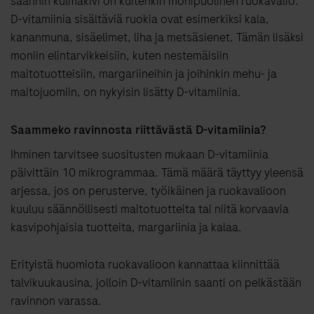
saannin kulmakivi on kuitenkin monipuolinen ruokavalio.
D-vitamiinia sisältäviä ruokia ovat esimerkiksi kala,
kananmuna, sisäelimet, liha ja metsäsienet. Tämän lisäksi
moniin elintarvikkeisiin, kuten nestemäisiin
maitotuotteisiin, margariineihin ja joihinkin mehu- ja
maitojuomiin, on nykyisin lisätty D-vitamiinia.
Saammeko ravinnosta riittävästä D-vitamiinia?
Ihminen tarvitsee suositusten mukaan D-vitamiinia
päivittäin 10 mikrogrammaa. Tämä määrä täyttyy yleensä
arjessa, jos on perusterve, työikäinen ja ruokavalioon
kuuluu säännöllisesti maitotuotteita tai niitä korvaavia
kasvipohjaisia tuotteita, margariinia ja kalaa.
Erityistä huomiota ruokavalioon kannattaa kiinnittää
talvikuukausina, jolloin D-vitamiinin saanti on pelkästään
ravinnon varassa.