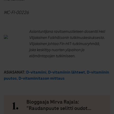
MC-FI-00226
Asiantuntijana ravitsemustieteen dosentti Heli
Viljakainen Folkhälsanin tutkimuskeskuksesta.
Viljakainen johtaa Fin-HIT-tutkimusryhmää,
joka keskittyy nuorten ylipainon ja
elämäntapojen tutkimiseen.
ASIASANAT:
D-vitamiini
,
D-vitamiinin lähteet
,
D-vitamiinin
puutos
,
D-vitamiinitason mittaus
Bloggaaja Mirva Rajala:
”Raudanpuute selitti oudot...