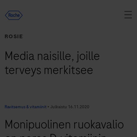
Skip
to
content
ROSIE
Media naisille, joille
terveys merkitsee
Ravitsemus & vitamiinit
•
Julkaistu
16.11.2020
Monipuolinen ruokavalio