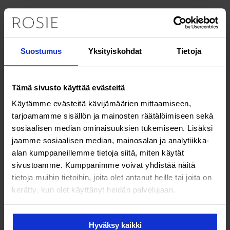
Miten D-vitamiini imeytyy kehoon?
D-vitamiini on rasvaliukoinen vitamiini, ja se imeytyy
kehoon ohutsuolessa. Jos käyttää D-vitamiinilisää, se
Suostumus
Yksityiskohdat
Tietoja
kannattaa ottaa ruokailun yhteydessä, ei tyhjään
mahaan, jolloin vitamiini imeytyy paremmin.
Tämä sivusto käyttää evästeitä
Miksi D-vitamiinin säännöllinen mittaus on
Käytämme evästeitä kävijämäärien mittaamiseen,
olennaista?
tarjoamamme sisällön ja mainosten räätälöimiseen sekä
sosiaalisen median ominaisuuksien tukemiseen. Lisäksi
D-vitamiinin saantia kannattaa seurata
verikokein
silloin,
jaamme sosiaalisen median, mainosalan ja analytiikka-
jos on jokin erityinen syy epäillä, ettei vitamiini imeydy
alan kumppaneillemme tietoja siitä, miten käytät
kehoon normaalisti tai jos ruokavalio ei ole
sivustoamme. Kumppanimme voivat yhdistää näitä
monipuolinen. Tällainen tilanne voi olla esimerkiksi
tietoja muihin tietoihin, joita olet antanut heille tai joita on
suolistosairaus, syömishäiriö, syöpähoidot tai keliakia,
kerätty, kun olet käyttänyt heidän palvelujaan.
jolloin ravintoaineiden imeytyminen suolistoon on
heikentynyt.
Hyväksy kaikki