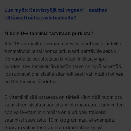
Lue myös: Kasvissyöjä tai vegaani – saathan
riittävästi näitä ravintoaineita?
Milloin D-vitamiinia tarvitaan purkista?
Alle 18-vuotiaille, raskaana oleville, imettäville äideille,
tummaihoisille tai ihonsa jatkuvasti peittäville sekä yli
75-vuotiaille suositellaan D-vitamiinilisää ympäri
vuoden. D-vitamiinilisän käytön tarve on hyvä selvittää,
jos ruokavalio ei sisällä säännöllisesti vähintään kolmea
eri D-vitamiinin lähdettä.
D-vitamiinilisää ostaessa on tärkeä kiinnittää huomiota
valmisteen sisältämään vitamiinin määrään. Useimmiten
sopiva D-vitamiinin määrä on juuri päivittäiseksi
saanniksi suositeltu 10 mikrogrammaa, ei enempää.
Sopivan valmisteen valintaan kannattaa kysyä