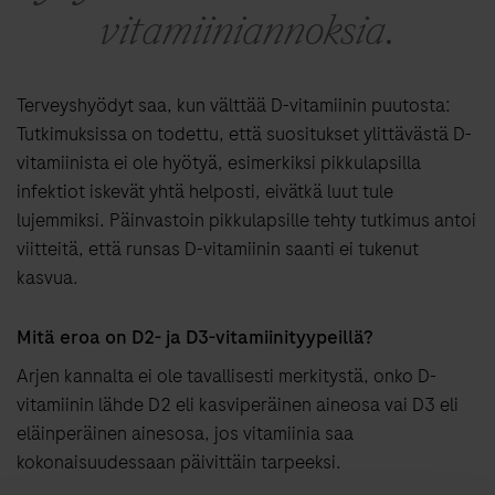
vitamiiniannoksia.
Terveyshyödyt saa, kun välttää D-vitamiinin puutosta:
Tutkimuksissa on todettu, että suositukset ylittävästä D-
vitamiinista ei ole hyötyä, esimerkiksi pikkulapsilla
infektiot iskevät yhtä helposti, eivätkä luut tule
lujemmiksi. Päinvastoin pikkulapsille tehty tutkimus antoi
viitteitä, että runsas D-vitamiinin saanti ei tukenut
kasvua.
Mitä eroa on D2- ja D3-vitamiinityypeillä?
Arjen kannalta ei ole tavallisesti merkitystä, onko D-
vitamiinin lähde D2 eli kasviperäinen aineosa vai D3 eli
eläinperäinen ainesosa, jos vitamiinia saa
kokonaisuudessaan päivittäin tarpeeksi.