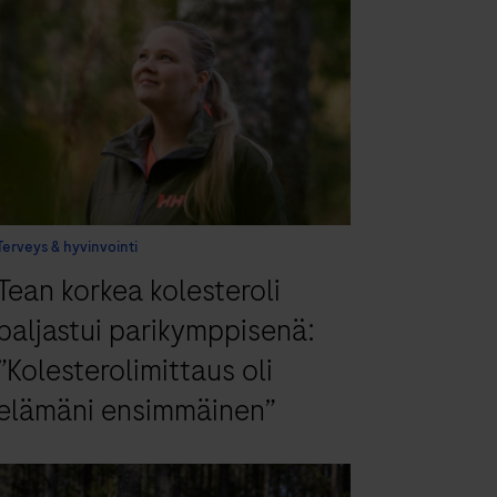
Terveys & hyvinvointi
Tean korkea kolesteroli
paljastui parikymppisenä:
”Kolesterolimittaus oli
elämäni ensimmäinen”