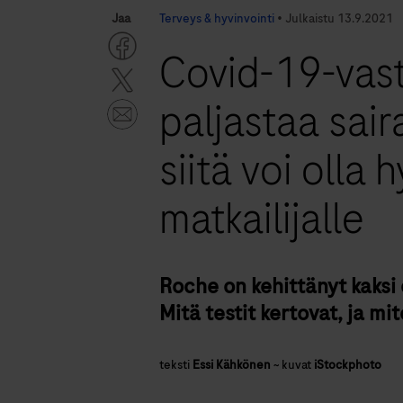
Jaa
Terveys & hyvinvointi
•
Julkaistu
13.9.2021
Covid-19-vast
paljastaa sair
siitä voi olla
matkailijalle
Roche on kehittänyt kaksi 
Mitä testit kertovat, ja mi
teksti
Essi Kähkönen
~
kuvat
iStockphoto