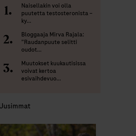
Naisellakin voi olla
puutetta testosteronista –
ky...
Bloggaaja Mirva Rajala:
”Raudanpuute selitti
oudot...
Muutokset kuukautisissa
voivat kertoa
esivaihdevuo...
Uusimmat