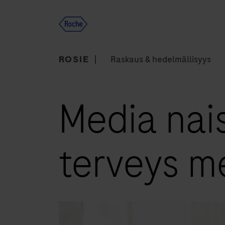
Skip
to
content
ROSIE
Raskaus & hedelmällisyys
Media naisi
terveys m