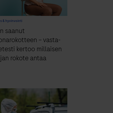
s & hyvinvointi
n saanut
onarokotteen – vasta-
etesti kertoo millaisen
jan rokote antaa