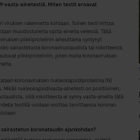
9-vasta-ainetestiä. Miten testit eroavat
eri viruksen rakennetta kohtaan. Toinen testi mittaa
astaan muodostuneita vasta-aineita veressä. Tällä
viruksen piikkiproteiinin aiheuttama syntynyt
joko sairastetusta koronavirustaudista tai rokotteesta.
tuvat piikkiproteiiniin, joten muita koronaviruksen
neita.
tataan koronaviruksen nukleokapsidiproteiinia (N)
 Mikäli nukleokapsidivasta-ainetesti on positiivinen,
staudista, sillä rokotteesta ei synny vasta-aineita tätä
hdella testillä voidaan erottaa tarvittaessa koronan
sistaan.
ää sairastetun koronataudin ajankohdan?
a määrittää tarkkaa tartunnan ajankohtaa, eivätkä