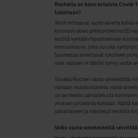
Rochella on kaksi erilaista Covid-1
toisistaan?
Testit mittaavat vasta-aineita kahta 
koronaviruksen piikkiproteiinia (S) v
testillä kyetään havaitsemaan korona
immuunivaste, joka voi olla syntynyt 
Suomessa annettavat rokotteet pohjau
osia vastaan ei tällöin synny vasta-ai
Toisella Rochen vasta-ainetestillä mi
vastaan muodostuneita vasta-aineita.
on se merkki sairastetusta koronaviru
viruksen proteiinia kohtaan. Näillä ka
sairastaneet ja rokotetut henkilöt toi
Voiko vasta-ainetesteillä selvitt
Vasta-ainetestin perusteella ei void