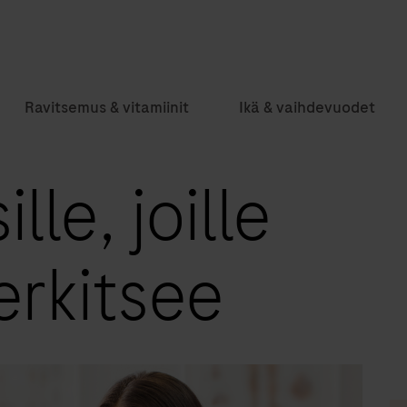
Ravitsemus & vitamiinit
Ikä & vaihdevuodet
lle, joille
erkitsee