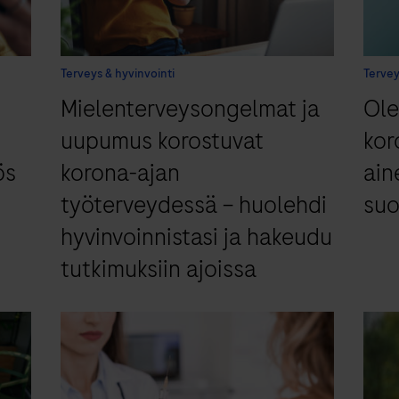
Terveys & hyvinvointi
Tervey
Mielenterveysongelmat ja
Ole
uupumus korostuvat
kor
ös
korona-ajan
ain
työterveydessä – huolehdi
suo
hyvinvoinnistasi ja hakeudu
tutkimuksiin ajoissa