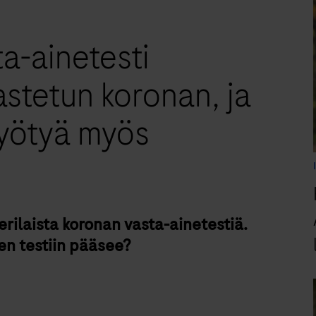
a-ainetesti
astetun koronan, ja
 hyötyä myös
erilaista koronan vasta-ainetestiä.
ten testiin pääsee?