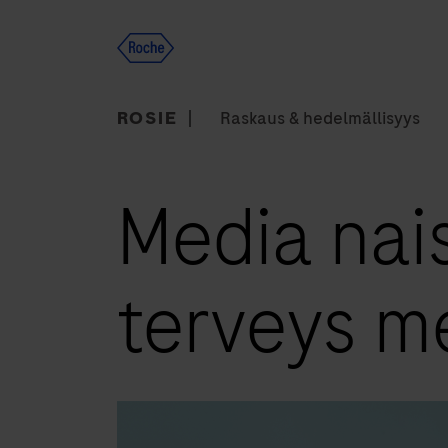
Skip
to
content
ROSIE
Raskaus & hedelmällisyys
Media naisi
terveys m