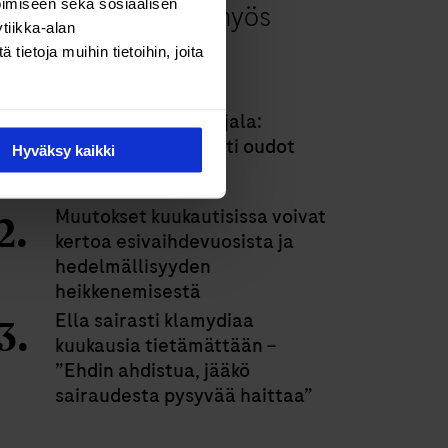
imiseen sekä sosiaalisen
mutta antoi paljon myös
tiikka-alan
takaisin”
ietoja muihin tietoihin, joita
Bloggaaja Mirva Rajala:
”Raudanpuute selitti oudot
Hyväksy kaikki
oireeni”
Muutokset kuukautisissa voivat
kertoa esivaihdevuosista ja
hedelmällisyyden
heikkenemisestä
Ella sairasti klamydiaa
kuukausia tietämättään –
”Ehdin ahdistua, jääkö
sairaudesta pysyvää haittaa”