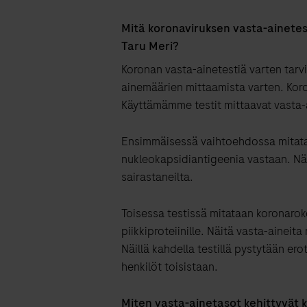
Mitä koronaviruksen vasta-ainetest
Taru Meri?
Koronan vasta-ainetestiä varten tarvi
ainemäärien mittaamista varten. Koro
Käyttämämme testit mittaavat vasta-a
Ensimmäisessä vaihtoehdossa mitata
nukleokapsidiantigeenia vastaan. Näi
sairastaneilta.
Toisessa testissä mitataan koronaro
piikkiproteiinille. Näitä vasta-aineita
Näillä kahdella testillä pystytään er
henkilöt toisistaan.
Miten vasta-ainetasot kehittyvät 