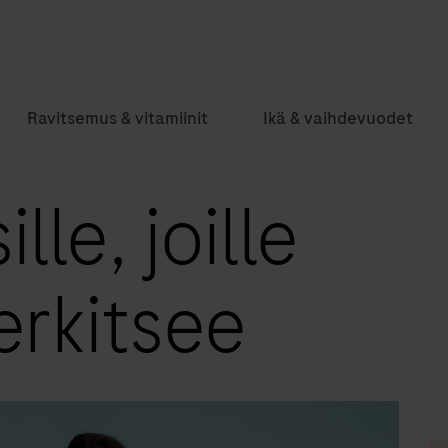
Ravitsemus & vitamiinit
Ikä & vaihdevuodet
lle, joille
erkitsee