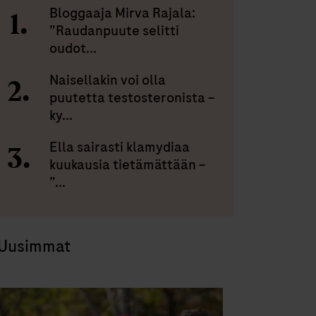
Bloggaaja Mirva Rajala:
”Raudanpuute selitti
oudot...
Naisellakin voi olla
puutetta testosteronista –
ky...
Ella sairasti klamydiaa
kuukausia tietämättään –
”...
Uusimmat