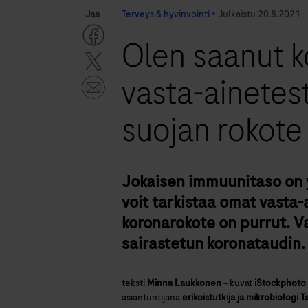
Jaa
Terveys & hyvinvointi
•
Julkaistu
20.8.2021
Olen saanut k
vasta-ainetest
suojan rokote
Jokaisen immuunitaso on y
voit tarkistaa omat vasta-
koronarokote on purrut. Va
sairastetun koronataudin.
teksti
Minna Laukkonen
~
kuvat
iStockphoto
asiantuntijana
erikoistutkija ja mikrobiologi 