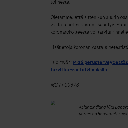
toimesta.
Oletamme, että sitten kun suurin osa
vasta-ainetestauskin lisääntyy. Mahd
koronarokotteesta voi tarvita rinnall
Lisätietoja koronan vasta-ainetestist
Lue myös:
Pidä perusterveydestäs
tarvittaessa tutkimuksiin
MC-FI-00673
Asiantuntijana Vita Laborat
varten on haastateltu myö