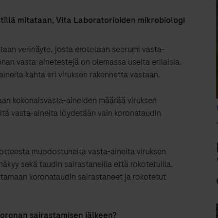
illä mitataan, Vita Laboratorioiden mikrobiologi
taan verinäyte, josta erotetaan seerumi vasta-
nan vasta-ainetestejä on olemassa useita erilaisia.
ineita kahta eri viruksen rakennetta vastaan.
an kokonaisvasta-aineiden määrää viruksen
tä vasta-aineita löydetään vain koronataudin
kotteesta muodostuneita vasta-aineita viruksen
 näkyy sekä taudin sairastaneilla että rokotetuilla.
ottamaan koronataudin sairastaneet ja rokotetut
koronan sairastamisen jälkeen?