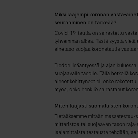
Miksi laajempi koronan vasta-aine
seuraaminen on tärkeää?
Covid-19-tautia on sairastettu vasta m
lyhyemmän aikaa. Tästä syystä vielä ei 
ainetaso suojaa koronatautia vastaa
Tiedon lisääntyessä ja ajan kuluessa 
suojaavalle tasolle. Tällä hetkellä ko
aineet kehittyneet eli onko rokotettu
myös, onko henkilö sairastanut koro
Miten laajasti suomalaisten koron
Tietääksemme mitään massatestauksia e
mittaristoa tai suojaavan tason raja-
laajamittaista testausta tehdään, se