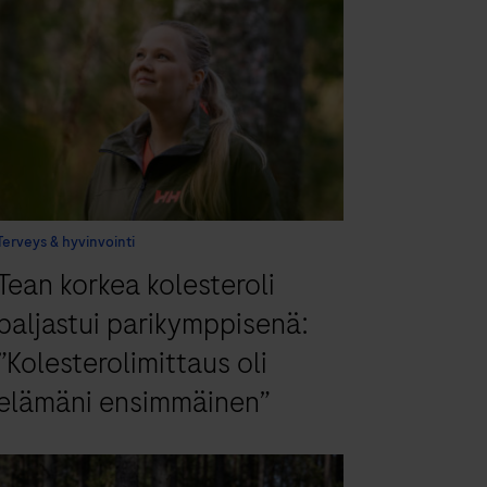
Terveys & hyvinvointi
Tean korkea kolesteroli
paljastui parikymppisenä:
”Kolesterolimittaus oli
elämäni ensimmäinen”