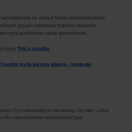
 suomalaisista on saanut toisen koronarokotteen,
ollisesti jossain vaiheessa todistus saadusta
een myös positiivisen vasta-ainetuloksen.
ä löytyy
THL:n sivuilta
.
i huolta myös korona-aikana – hakeudu
oriot Oy:n erikoistutkija ja mikrobiologi Taru Meri. Juttua
s Vita Laboratorioiden kemisti Hanna Sipiä.