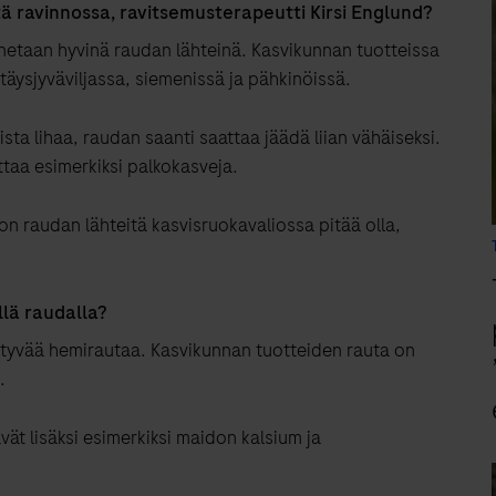
ä ravinnossa, ravitsemusterapeutti Kirsi Englund?
nnetaan hyvinä raudan lähteinä. Kasvikunnan tuotteissa
 täysjyväviljassa, siemenissä ja pähkinöissä.
ta lihaa, raudan saanti saattaa jäädä liian vähäiseksi.
ttaa esimerkiksi palkokasveja.
jon raudan lähteitä kasvisruokavaliossa pitää olla,
llä raudalla?
ytyvää hemirautaa. Kasvikunnan tuotteiden rauta on
.
t lisäksi esimerkiksi maidon kalsium ja