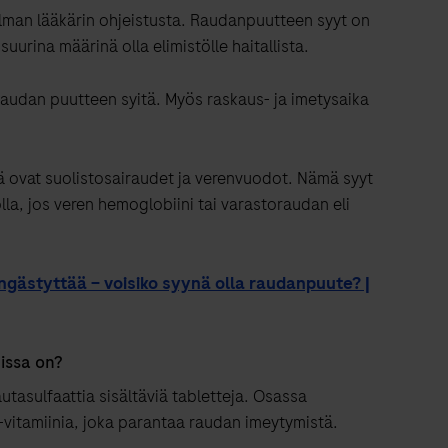
 ilman lääkärin ohjeistusta. Raudanpuutteen syyt on
 suurina määrinä olla elimistölle haitallista.
raudan puutteen syitä. Myös raskaus- ja imetysaika
 ovat suolistosairaudet ja verenvuodot. Nämä syyt
lla, jos veren hemoglobiini tai varastoraudan eli
ngästyttää – voisiko syynä olla raudanpuute? |
eissa on?
utasulfaattia sisältäviä tabletteja. Osassa
vitamiinia, joka parantaa raudan imeytymistä.