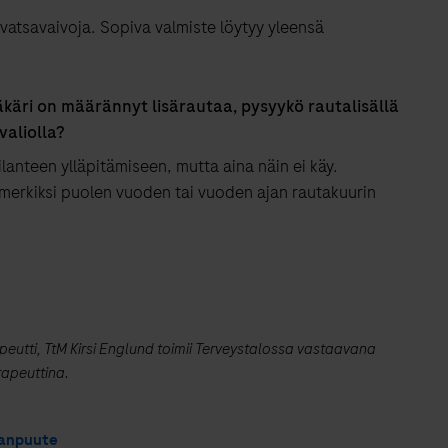
 vatsavaivoja. Sopiva valmiste löytyy yleensä
ääkäri on määrännyt lisärautaa, pysyykö rautalisällä
valiolla?
ilanteen ylläpitämiseen, mutta aina näin ei käy.
simerkiksi puolen vuoden tai vuoden ajan rautakuurin
apeutti, TtM Kirsi Englund toimii Terveystalossa vastaavana
rapeuttina.
anpuute