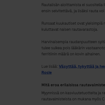
Rautalisän aloittamista ei suositella
ensin selvitettävä, ja lisäksi rauta voi
Runsaat kuukautiset ovat yleisimpiä 
kuluttavat naisen rautavarastoja.
Harvinaisempia raudanpuutteen syitä
tulee sulkea pois lääkärin vastaanoto
ferritiinin määrä on kovin alhainen.
Lue lisää:
Väsyttää, tykyttää ja he
Rosie
Mitä eroa erilaisissa rautavalmist
Myynnissä on kasviuutetuotteita ja ra
rautavalmisteista on mukana myös C-