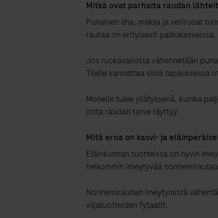
Mitkä ovat parhaita raudan lähteit
Punainen liha, maksa ja veriruoat tu
rautaa on erityisesti palkokasveissa,
Jos ruokavaliosta vähennetään punais
Tilalle kannattaa siinä tapauksessa o
Monelle tulee yllätyksenä, kuinka pal
jotta raudan tarve täyttyy.
Mitä eroa on kasvi- ja eläinperäise
Eläinkunnan tuotteissa on hyvin ime
heikommin imeytyvää nonhemirautaa
Nonhemiraudan imeytymistä vähentävä
viljatuotteiden fytaatit.