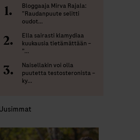
Bloggaaja Mirva Rajala:
”Raudanpuute selitti
oudot...
Ella sairasti klamydiaa
kuukausia tietämättään –
”...
Naisellakin voi olla
puutetta testosteronista –
ky...
Uusimmat