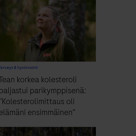
Terveys & hyvinvointi
Tean korkea kolesteroli
paljastui parikymppisenä:
”Kolesterolimittaus oli
elämäni ensimmäinen”