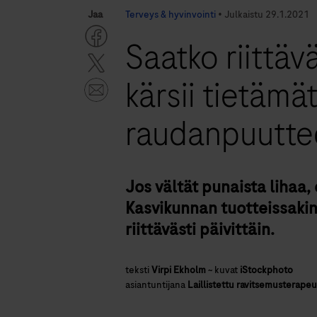
Jaa
Terveys & hyvinvointi
•
Julkaistu
29.1.2021
Saatko riittäv
kärsii tietämä
raudanpuutte
Jos vältät punaista lihaa,
Kasvikunnan tuotteissakin 
riittävästi päivittäin.
teksti
Virpi Ekholm
~
kuvat
iStockphoto
asiantuntijana
Laillistettu ravitsemusterapeu