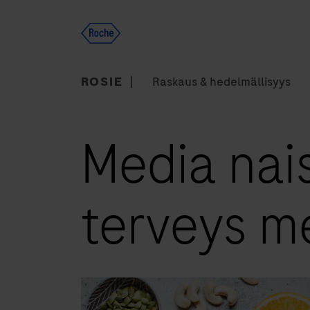
Skip
to
content
ROSIE
Raskaus & hedelmällisyys
Media naisi
terveys m