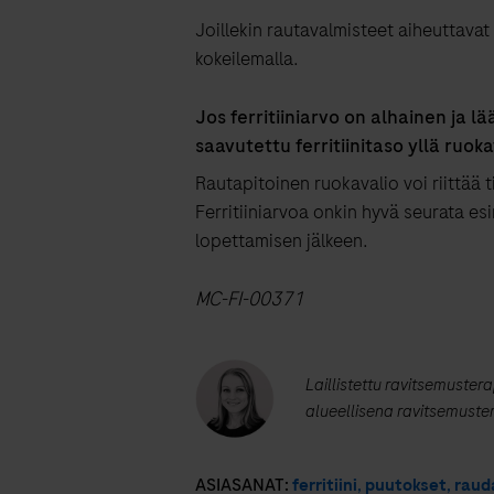
Joillekin rautavalmisteet aiheuttavat
kokeilemalla.
Jos ferritiiniarvo on alhainen ja l
saavutettu ferritiinitaso yllä ruoka
Rautapitoinen ruokavalio voi riittää t
Ferritiiniarvoa onkin hyvä seurata e
lopettamisen jälkeen.
MC-FI-00371
Laillistettu ravitsemuster
alueellisena ravitsemuste
ASIASANAT:
ferritiini
,
puutokset
,
raud