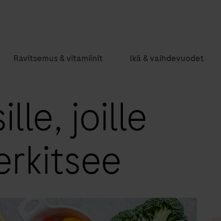
Ravitsemus & vitamiinit
Ikä & vaihdevuodet
lle, joille
erkitsee