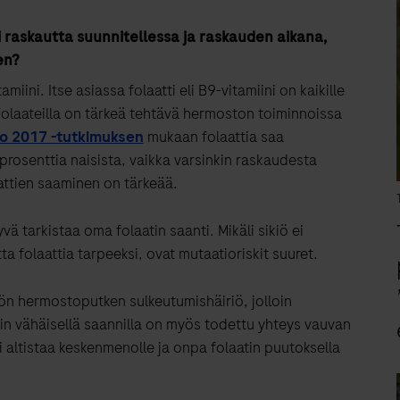
ti raskautta suunnitellessa ja raskauden aikana,
en?
miini. Itse asiassa folaatti eli B9-vitamiini on kaikille
 Folaateilla on tärkeä tehtävä hermoston toiminnoissa
to 2017 -tutkimuksen
mukaan folaattia saa
rosenttia naisista, vaikka varsinkin raskaudesta
aattien saaminen on tärkeää.
ä tarkistaa oma folaatin saanti. Mikäli sikiö ei
a folaattia tarpeeksi, ovat mutaatioriskit suuret.
kiön hermostoputken sulkeutumishäiriö, jolloin
tin vähäisellä saannilla on myös todettu yhteys vauvan
oi altistaa keskenmenolle ja onpa folaatin puutoksella