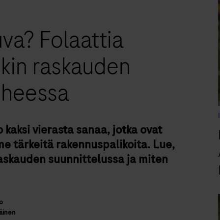
va? Folaattia
nkin raskauden
iheessa
 kaksi vierasta sanaa, jotka ovat
 tärkeitä rakennuspalikoita. Lue,
raskauden suunnittelussa ja miten
o
äinen