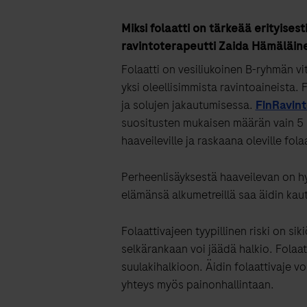
Miksi folaatti on tärkeää erityises
ravintoterapeutti Zaida Hämäläin
Folaatti on vesiliukoinen B-ryhmän vita
yksi oleellisimmista ravintoaineista.
ja solujen jakautumisessa.
FinRavin
suositusten mukaisen määrän vain 5 p
haaveileville ja raskaana oleville fol
Perheenlisäyksestä haaveilevan on hyv
elämänsä alkumetreillä saa äidin kautt
Folaattivajeen tyypillinen riski on si
selkärankaan voi jäädä halkio. Folaa
suulakihalkioon. Äidin folaattivaje v
yhteys myös painonhallintaan.