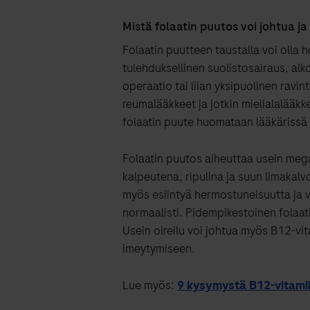
Mistä folaatin puutos voi johtua j
Folaatin puutteen taustalla voi olla 
tulehduksellinen suolistosairaus, alko
operaatio tai liian yksipuolinen ravint
reumalääkkeet ja jotkin mielialalääkk
folaatin puute huomataan lääkärissä
Folaatin puutos aiheuttaa usein mega
kalpeutena, ripulina ja suun limakalvo
myös esiintyä hermostuneisuutta ja 
normaalisti. Pidempikestoinen folaatin
Usein oireilu voi johtua myös B12-vita
imeytymiseen.
Lue myös:
9 kysymystä B12-vitamii