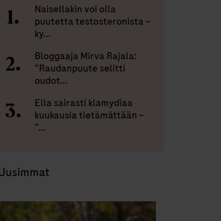
Naisellakin voi olla
puutetta testosteronista –
ky...
Bloggaaja Mirva Rajala:
”Raudanpuute selitti
oudot...
Ella sairasti klamydiaa
kuukausia tietämättään –
”...
Uusimmat