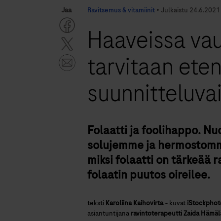
Jaa
Ravitsemus & vitamiinit
•
Julkaistu
24.6.2021
Haaveissa vau
tarvitaan ete
suunnitteluva
Folaatti ja foolihappo. Nuo
solujemme ja hermostomme
miksi folaatti on tärkeää 
folaatin puutos oireilee.
teksti
Karoliina Kaihovirta
~
kuvat
iStockphot
asiantuntijana
ravintoterapeutti Zaida Hämäl