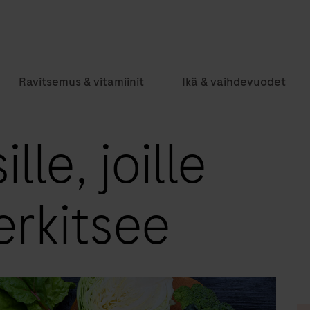
Ravitsemus & vitamiinit
Ikä & vaihdevuodet
lle, joille
erkitsee