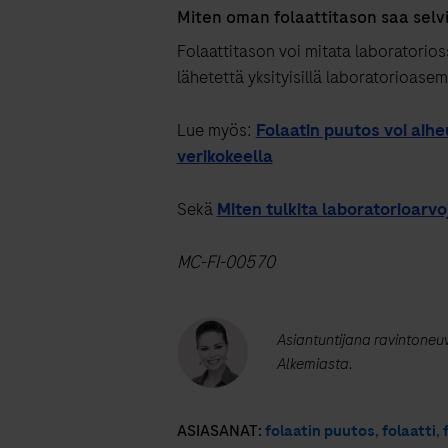
Miten oman folaattitason saa selv
Folaattitason voi mitata laboratorios
lähetettä yksityisillä laboratorioase
Lue myös:
Folaatin puutos voi aih
verikokeella
Sekä
Miten tulkita laboratorioarvo
MC-FI-00570
Asiantuntijana ravintoneu
Alkemiasta.
ASIASANAT:
folaatin puutos
,
folaatti
,