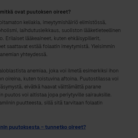
a mitkä ovat puutoksen oireet?
hoitamaton keliakia, imeytymishäiriö elimistössä,
holismi, laihdutusleikkaus, suoliston lääketieteellinen
o. Erilaiset lääkeaineet, kuten ehkäisypillerit,
eet saattavat estää folaatin imeytymistä. Yleisimmin
 anemian yhteydessä.
loblastista anemiaa, joka voi ilmetä esimerkiksi ihon
n oireina, kuten toistuvina aftoina. Puutostilassa voi
väsymystä, eivätkä haavat välttämättä parane
 puutos voi altistaa jopa periytyville sairauksille.
miinin puutteesta, sillä sitä tarvitaan folaatin
nin puutoksesta – tunnetko oireet?