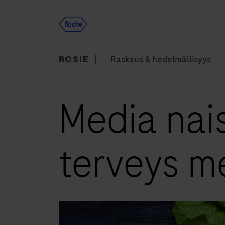
Skip
to
content
ROSIE
Raskaus & hedelmällisyys
Media naisi
terveys m