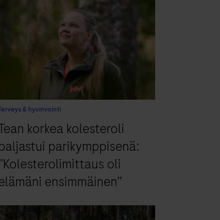
Terveys & hyvinvointi
Tean korkea kolesteroli
paljastui parikymppisenä:
”Kolesterolimittaus oli
elämäni ensimmäinen”