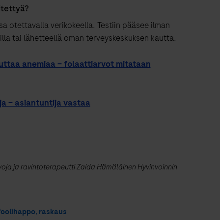
itettyä?
sa otettavalla verikokeella. Testiin pääsee ilman
milla tai lähetteellä oman terveyskeskuksen kautta.
euttaa anemiaa – folaattiarvot mitataan
ja – asiantuntija vastaa
voja ja ravintoterapeutti Zaida Hämäläinen Hyvinvoinnin
foolihappo
,
raskaus