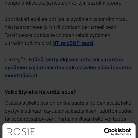
hengenahdistusta ja nesteen kertymistä elimistöön.
Jos lääkäri epäilee potilaalla sydämen vajaatoimintaa,
hän haastattelee ja tutkii potilaan perusteellisesti.
Tarvittaessa potilaalle voidaan tehdä sydämen
ultraäänitutkimus tai
NT-proBNP-testi
.
Lue myös:
Etänä tehty digiseuranta voi parantaa
sydämen vajaatoimintaa sairastavien elämänlaatua
merkittävästi
Voiko älykello hälyttää apua?
Osassa älykelloissa on ominaisuuksia, joiden avulla kello
pystyy aistimaan käyttäjänsä kaatumisen, tajuttomuuden
tai sydänpysähdyksen. Parhaimmillaan kello voi tuoda
turvaa: jos kellon käyttäjä on ollut tietyn ajan liikkumatta
ja pulssi on hyvin alhainen, kello voi hälyttää