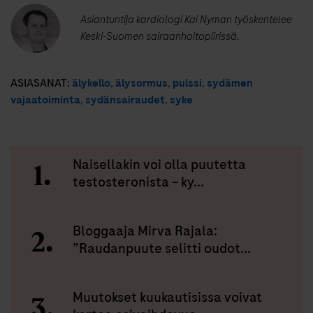
Asiantuntija kardiologi Kai Nyman työskentelee
Keski-Suomen sairaanhoitopiirissä.
ASIASANAT:
älykello
,
älysormus
,
pulssi
,
sydämen
vajaatoiminta
,
sydänsairaudet
,
syke
Naisellakin voi olla puutetta
testosteronista – ky...
Bloggaaja Mirva Rajala:
”Raudanpuute selitti oudot...
Muutokset kuukautisissa voivat