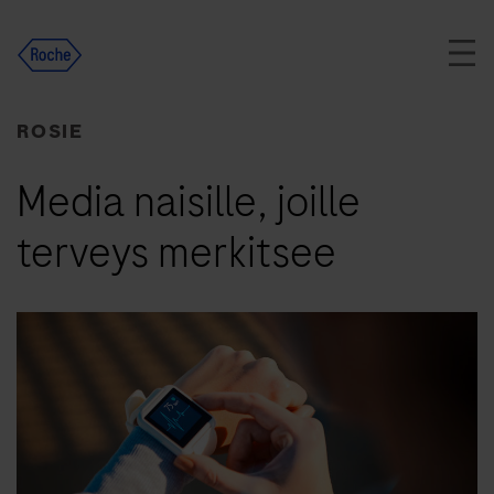
Skip
to
content
ROSIE
Media naisille, joille
terveys merkitsee