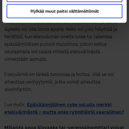
liittyä hengenahdistusta, huonoa oloa ja väsymystä.
Hylkää muut paitsi välttämättömät
Yöllä ihminen havahtuu harvoin eteisvärinään ja tässä
älykello voi olla isona apuna. Kello voi joko hälyttää ja
herättää, kun eteisvärinän oireita tulee tai tallentaa
epäsäännöllisen pulssin muistiinsa, jolloin kelloa
seuraamalla voi saada viitteitä eteisvärinästä
viimeistään aamulla.
Eteisvärinä on tärkeä tunnistaa ja hoitaa, sillä se voi
aiheuttaa verihyytymiä, jotka voivat aiheuttaa
aivoinfarktin.
Lue myös:
Epäsäännöllinen syke voi olla merkki
eteisvärinästä − mutta onko rytmihäiriö vaarallinen?
Millaista apua älyvaaka tai -verenpainemittari voivat