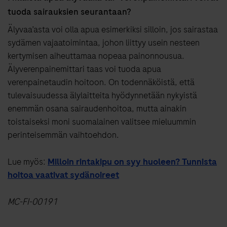
tuoda sairauksien seurantaan?
Älyvaa’asta voi olla apua esimerkiksi silloin, jos sairastaa
sydämen vajaatoimintaa, johon liittyy usein nesteen
kertymisen aiheuttamaa nopeaa painonnousua.
Älyverenpainemittari taas voi tuoda apua
verenpainetaudin hoitoon. On todennäköistä, että
tulevaisuudessa älylaitteita hyödynnetään nykyistä
enemmän osana sairaudenhoitoa, mutta ainakin
toistaiseksi moni suomalainen valitsee mieluummin
perinteisemmän vaihtoehdon.
Lue myös:
Milloin rintakipu on syy huoleen? Tunnista
hoitoa vaativat sydänoireet
MC-FI-00191