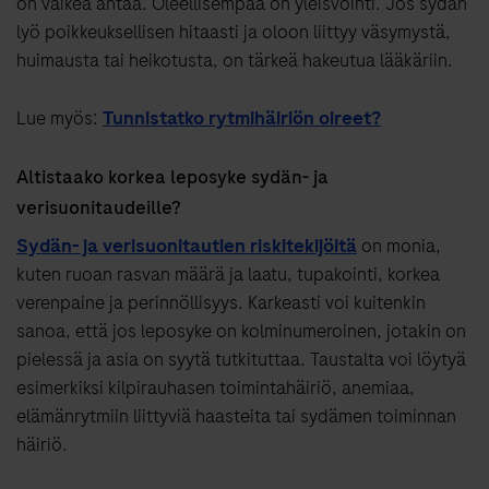
on vaikea antaa. Oleellisempaa on yleisvointi. Jos sydän
lyö poikkeuksellisen hitaasti ja oloon liittyy väsymystä,
huimausta tai heikotusta, on tärkeä hakeutua lääkäriin.
Lue myös:
Tunnistatko rytmihäiriön oireet?
Altistaako korkea leposyke sydän- ja
verisuonitaudeille?
Sydän- ja verisuonitautien riskitekijöitä
on monia,
kuten ruoan rasvan määrä ja laatu, tupakointi, korkea
verenpaine ja perinnöllisyys. Karkeasti voi kuitenkin
sanoa, että jos leposyke on kolminumeroinen, jotakin on
pielessä ja asia on syytä tutkituttaa. Taustalta voi löytyä
esimerkiksi kilpirauhasen toimintahäiriö, anemiaa,
elämänrytmiin liittyviä haasteita tai sydämen toiminnan
häiriö.