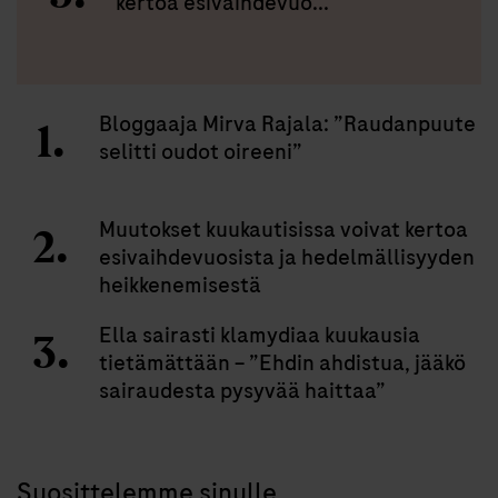
kertoa esivaihdevuo...
Bloggaaja Mirva Rajala: ”Raudanpuute
selitti oudot oireeni”
Muutokset kuukautisissa voivat kertoa
esivaihdevuosista ja hedelmällisyyden
heikkenemisestä
Ella sairasti klamydiaa kuukausia
tietämättään – ”Ehdin ahdistua, jääkö
sairaudesta pysyvää haittaa”
Suosittelemme sinulle