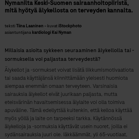
Nymanilta Keski-Suomen sairaanhoitopiiristä,
mitä hyötyä älykellosta on terveyden kannalta.
teksti
Tiina Laaninen
~
kuvat
iStockphoto
asiantuntijana
kardiologi Kai Nyman
Millaisia asioita sykkeen seuraaminen älykellolla tai -
sormuksella voi paljastaa terveydestä?
Älykellot ja -sormukset voivat lisätä liikkumismotivaatiota
tai saada käyttäjänsä kiinnittämään yleisesti huomiota
aiempaa enemmän omaan terveyteen. Varsinaisia
sairauksia älykellot eivät juurikaan paljasta, mutta
eteisvärinän havaitsemisessa älylaite voi olla toimiva
apuväline. Tämä edellyttää kuitenkin, että kelloa käyttää
myös yöllä ja laite on tarpeeksi tarkka. Käytännössä
älykelloja ja -sormuksia käyttävät usein nuoret, joilla ei
sydänsairauksia juuri ole. Iäkkäämmät, yli 65-vuotiaat,