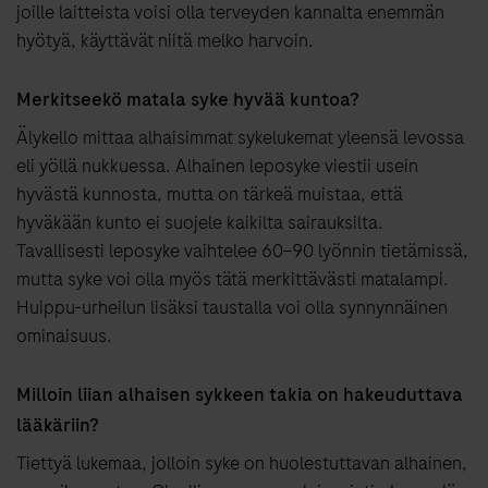
joille laitteista voisi olla terveyden kannalta enemmän
hyötyä, käyttävät niitä melko harvoin.
Merkitseekö matala syke hyvää kuntoa?
Älykello mittaa alhaisimmat sykelukemat yleensä levossa
eli yöllä nukkuessa. Alhainen leposyke viestii usein
hyvästä kunnosta, mutta on tärkeä muistaa, että
hyväkään kunto ei suojele kaikilta sairauksilta.
Tavallisesti leposyke vaihtelee 60−90 lyönnin tietämissä,
mutta syke voi olla myös tätä merkittävästi matalampi.
Huippu-urheilun lisäksi taustalla voi olla synnynnäinen
ominaisuus.
Milloin liian alhaisen sykkeen takia on hakeuduttava
lääkäriin?
Tiettyä lukemaa, jolloin syke on huolestuttavan alhainen,