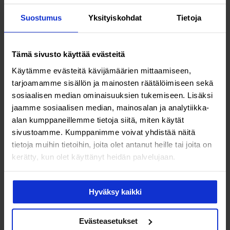
ambulanssin paikalle paikannusta apuna käyttäen.
Suostumus
Yksityiskohdat
Tietoja
Älykellon tuomaan apuun ei kannata tuudittautua.
Esimerkiksi sydänpysähdyksessä oleellista on avun
Tämä sivusto käyttää evästeitä
nopeus. Parhaat edellytykset on selviytyä, jos
Käytämme evästeitä kävijämäärien mittaamiseen,
sydänpysähdyksen sattuessa on paikassa, jossa on
tarjoamamme sisällön ja mainosten räätälöimiseen sekä
defibrillaattori ja muita ihmisiä, jotka reagoivat
sosiaalisen median ominaisuuksien tukemiseen. Lisäksi
tilanteeseen nopeasti.
jaamme sosiaalisen median, mainosalan ja analytiikka-
alan kumppaneillemme tietoja siitä, miten käytät
Mitä epäsäännöllinen pulssi merkitsee?
sivustoamme. Kumppanimme voivat yhdistää näitä
tietoja muihin tietoihin, joita olet antanut heille tai joita on
Yksittäiset sydämen lisälyönnit tai muljahtelut ovat
kerätty, kun olet käyttänyt heidän palvelujaan.
yleensä vaarattomia. Jos sydän sen sijaan lyö usein
epäsäännöllisesti tai nopeasti, kyseessä voi olla
eteisvärinä eli flimmeri. Tällainen tilanne voi olla
Hyväksy kaikki
esimerkiksi, jos istuu paikallaan tai makoilee sohvalla ja
pulssi kohoaa äkisti yli sadan. Tämä voi tuntua
Evästeasetukset
epämiellyttävänä muljahteluna. Toisinaan oloon voi